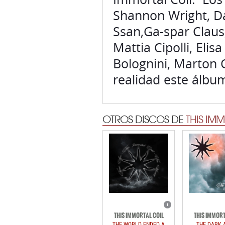
Shannon Wright, Dav
Ssan,Ga-spar Claus
Mattia Cipolli, Elis
Bolognini, Marton 
realidad este álbu
OTROS DISCOS DE
THIS IM
THIS IMMORTAL COIL
THIS IMMORT
THE WORLD ENDED A
THE DARK 