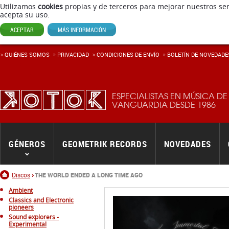
Utilizamos
cookies
propias y de terceros para mejorar nuestros ser
acepta su uso.
ACEPTAR
MÁS INFORMACIÓN
QUIÉNES SOMOS
PRIVACIDAD
CONDICIONES DE ENVÍ­O
BOLETÍN DE NOVEDADE
ESPECIALISTAS EN MÚSICA DE
VANGUARDIA DESDE 1986
GÉNEROS
GEOMETRIK RECORDS
NOVEDADES
Inicio
Discos
THE WORLD ENDED A LONG TIME AGO
Ambient
Classics and Electronic
pioneers
Sound explorers -
Experimental