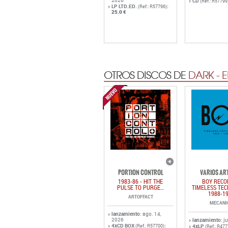
2026
CD
(Ref.: R57799
LP LTD.ED.
:
(Ref.: R57796)
25.0 €
OTROS DISCOS DE
DARK - 
PORTION CONTROL
VARIOS AR
1983-86 - HIT THE
BOY RECO
PULSE TO PURGE…
TIMELESS TE
1988-1
ARTOFFACT
MECANI
lanzamiento
: ago. 14,
2026
lanzamiento
: j
4xCD BOX
:
(Ref.: R57700)
4xLP
(Ref.: R477