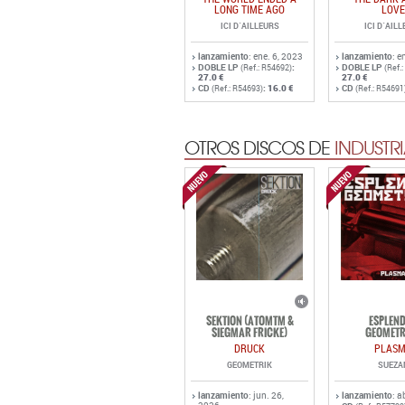
LONG TIME AGO
LOVE
ICI D´AILLEURS
ICI D´AIL
lanzamiento
: ene. 6, 2023
lanzamiento
: e
DOBLE LP
:
DOBLE LP
(Ref.: R54692)
(Ref.
27.0 €
27.0 €
CD
:
16.0 €
CD
(Ref.: R54693)
(Ref.: R54691
OTROS DISCOS DE
INDUSTRI
SEKTION (ATOMTM &
ESPLEN
SIEGMAR FRICKE)
GEOMETR
DRUCK
PLAS
GEOMETRIK
SUEZA
lanzamiento
: jun. 26,
lanzamiento
: a