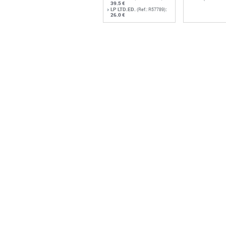
39.5 €
LP LTD.ED.
:
(Ref.: R57789)
26.0 €