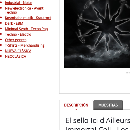
Industrial - Noise
New electronica - Avant
Techno
Kosmische musik - Krautrock
Dark - EBM
Minimal Synth - Tecno Pop
Techno - Electro
Other genres
T-Shirts - Merchandising
NUEVA CLÁSICA
NEOCLÁSICA
am
DESCRIPCIÓN
MUESTRAS
El sello Ici d'Aill
Immortal Coil. Los