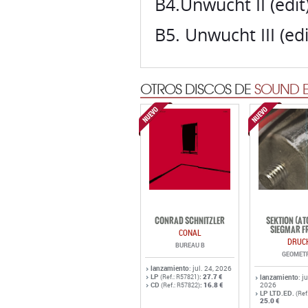
B4.Unwucht II (ed
B5. Unwucht III (e
OTROS DISCOS DE
SOUND E
CONRAD SCHNITZLER
SEKTION (A
SIEGMAR F
CONAL
DRUC
BUREAU B
GEOMET
lanzamiento
: jul. 24, 2026
LP
:
27.7 €
(Ref.: R57821)
lanzamiento
: j
CD
:
16.8 €
2026
(Ref.: R57822)
LP LTD.ED.
(Ref
25.0 €