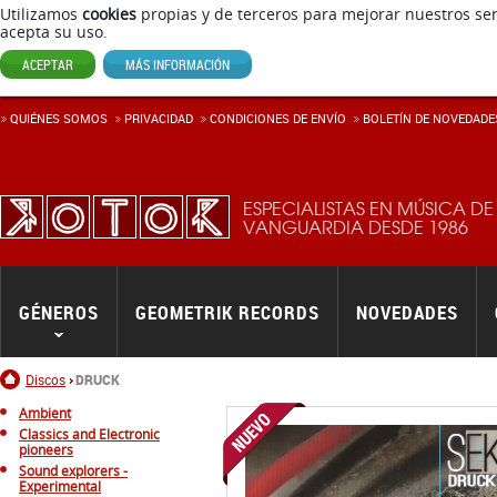
Utilizamos
cookies
propias y de terceros para mejorar nuestros ser
acepta su uso.
ACEPTAR
MÁS INFORMACIÓN
QUIÉNES SOMOS
PRIVACIDAD
CONDICIONES DE ENVÍ­O
BOLETÍN DE NOVEDADE
ESPECIALISTAS EN MÚSICA DE
VANGUARDIA DESDE 1986
GÉNEROS
GEOMETRIK RECORDS
NOVEDADES
Inicio
Discos
DRUCK
Ambient
Classics and Electronic
pioneers
Sound explorers -
Experimental