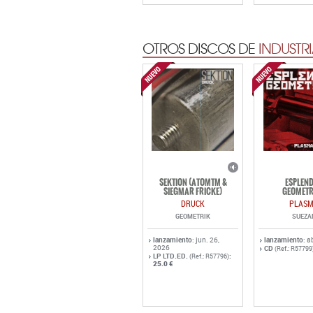
OTROS DISCOS DE
INDUSTRI
SEKTION (ATOMTM &
ESPLEN
SIEGMAR FRICKE)
GEOMETR
DRUCK
PLAS
GEOMETRIK
SUEZA
lanzamiento
: jun. 26,
lanzamiento
: a
2026
CD
(Ref.: R57799
LP LTD.ED.
:
(Ref.: R57796)
25.0 €