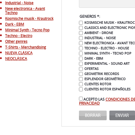
Industrial - Noise
New electronica - Avant
Techno
GENEROS *:
Kosmische musik - Krautrock
KOSMISCHE MUSIK - KRAUTROC
Dark - EBM
CLASSICS AND ELECTRONIC PIO
Minimal Synth - Tecno Pop
AMBIENT - DRONE
Techno - Electro
INDUSTRIAL - NOISE
Other genres
NEW ELECTRONICA - AVANT TE
T-Shirts - Merchandising
TECHNO - ELECTRO - HOUSE
NUEVA CLÁSICA
MINIMAL SYNTH - TECNO POP
NEOCLÁSICA
DARK - EBM
EXPERIMENTAL - SOUND ART
OFERTAS
GEOMETRIK RECORDS
ESPLENDOR GEOMÉTRICO
CLIENTES ROTOR
CLIENTES ROTOR ESPAÑOLES
ACEPTO LAS
CONDICIONES D
PRIVACIDAD
BORRAR
ENVIAR