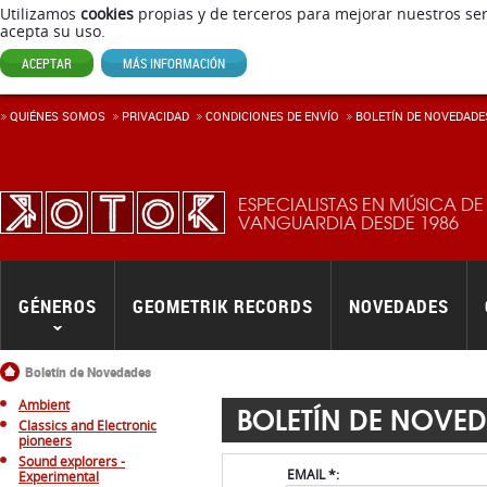
Utilizamos
cookies
propias y de terceros para mejorar nuestros ser
acepta su uso.
ACEPTAR
MÁS INFORMACIÓN
QUIÉNES SOMOS
PRIVACIDAD
CONDICIONES DE ENVÍ­O
BOLETÍN DE NOVEDADE
ESPECIALISTAS EN MÚSICA DE
VANGUARDIA DESDE 1986
GÉNEROS
GEOMETRIK RECORDS
NOVEDADES
Inicio
Boletín de Novedades
Ambient
BOLETÍN DE NOVE
Classics and Electronic
pioneers
Sound explorers -
EMAIL *:
Experimental