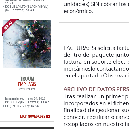
unidades) SIN cobrar los 
14.5 €
DOBLE LP LTD (BLACK VINYL)
económico.
:
(Ref.: R57757)
31.0 €
FACTURA: Si solicita fact
dentro del paquete junto 
factura en soporte elect
indicárnoslo contactando
en el apartado Observaci
TROUM
EMPHASIS
ARCHIVO DE DATOS PER
CYCLIC LAW
Tras realizar un primer 
lanzamiento
: mayo 24, 2026
incorporados en el ficher
DOBLE LP
:
(Ref.: R57718)
34.0 €
CD
:
(Ref.: R57717)
16.5 €
finalidad de gestionar su
conocer, rectificar o can
MÁS NOVEDADES
recopilados en nuestro f