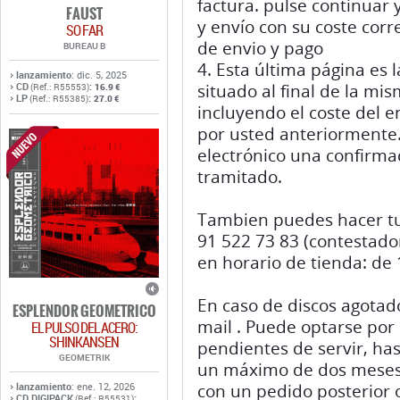
factura. pulse continuar
FAUST
y envío con su coste cor
SO FAR
de envio y pago
BUREAU B
4. Esta última página es 
lanzamiento
: dic. 5, 2025
CD
:
situado al final de la mi
(Ref.: R55553)
16.9 €
LP
:
(Ref.: R55385)
27.0 €
incluyendo el coste del e
por usted anteriormente.
electrónico una confirma
tramitado.
Tambien puedes hacer tu 
91 522 73 83 (contestado
en horario de tienda: de 
En caso de discos agotad
ESPLENDOR GEOMETRICO
mail . Puede optarse por
EL PULSO DEL ACERO:
SHINKANSEN
pendientes de servir, ha
GEOMETRIK
un máximo de dos meses),
lanzamiento
: ene. 12, 2026
con un pedido posterior o
CD DIGIPACK
:
(Ref.: R55531)