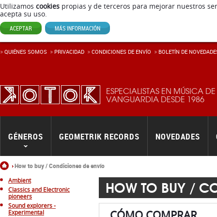
Utilizamos
cookies
propias y de terceros para mejorar nuestros ser
acepta su uso.
ACEPTAR
MÁS INFORMACIÓN
QUIÉNES SOMOS
PRIVACIDAD
CONDICIONES DE ENVÍ­O
BOLETÍN DE NOVEDADE
ESPECIALISTAS EN MÚSICA DE
VANGUARDIA DESDE 1986
GÉNEROS
GEOMETRIK RECORDS
NOVEDADES
Inicio
How to buy / Condiciones de envío
Ambient
HOW TO BUY / C
Classics and Electronic
pioneers
Sound explorers -
CÓMO COMPRAR
Experimental