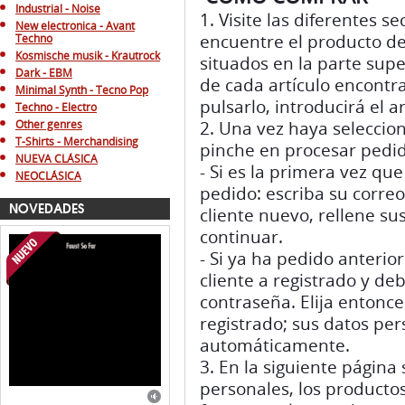
Industrial - Noise
1. Visite las diferentes s
New electronica - Avant
encuentre el producto d
Techno
Kosmische musik - Krautrock
situados en la parte supe
Dark - EBM
de cada artículo encontr
Minimal Synth - Tecno Pop
pulsarlo, introducirá el a
Techno - Electro
Other genres
2. Una vez haya seleccion
T-Shirts - Merchandising
pinche en procesar pedi
NUEVA CLÁSICA
- Si es la primera vez qu
NEOCLÁSICA
pedido: escriba su correo 
NOVEDADES
cliente nuevo, rellene su
continuar.
- Si ya ha pedido anterio
cliente a registrado y d
contraseña. Elija entonces
registrado; sus datos pe
automáticamente.
3. En la siguiente página
personales, los productos