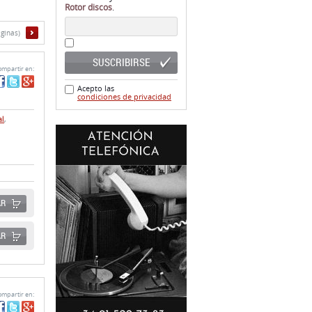
SUSCRIBIRSE
mpartir en:
Acepto las
condiciones de privacidad
al
,
AR
AR
mpartir en: