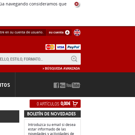
tre en su cuenta de usuario.
su cuenta
BUSCAR
BÚSQUEDA AVANZADA
NTOS
0,00 €
0 ARTÍCULOS
BOLETÍN DE NOVEDADES
Introduzca su email si desea
estar informado de las
novedades y actividades de
Rotor discos
.
ginas)