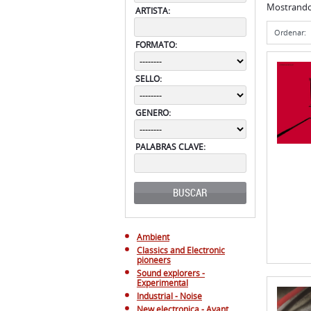
SELLO:
GENERO:
PALABRAS CLAVE:
BUSCAR
Ambient
Classics and Electronic
pioneers
Sound explorers -
Experimental
Industrial - Noise
New electronica - Avant
Techno
Kosmische musik - Krautrock
Dark - EBM
Minimal Synth - Tecno Pop