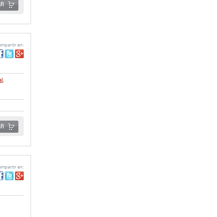
mpartir en:
al
,
AR
mpartir en:
AR