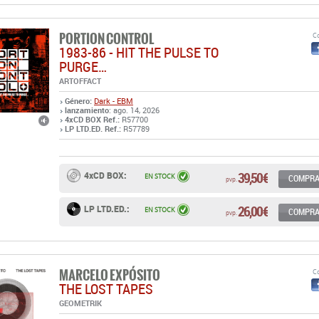
PURGE…
ARTOFFACT
Género:
Dark - EBM
lanzamiento
: ago. 14, 2026
4xCD BOX Ref.:
R57700
LP LTD.ED. Ref.:
R57789
39,50 €
4xCD BOX:
EN STOCK
COMPR
pvp.
26,00 €
LP LTD.ED.:
EN STOCK
COMPR
pvp.
MARCELO EXPÓSITO
Co
THE LOST TAPES
GEOMETRIK
Género:
Sound explorers - Experimental
Industrial - Noise
,
lanzamiento
: abr. 15, 2026
LP Ref.:
R57788