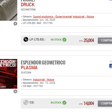
LP LTD.ED. Ref.:
R57796
25,00 €
LP LTD.ED.:
EN STOCK
COMPR
pvp.
ESPLENDOR GEOMETRICO
Co
PLASMA
SUEZAN
Género:
Industrial - Noise
lanzamiento
: abr. 15, 2026
CD Ref.:
R57799
14,00 €
CD:
EN STOCK
COMPR
pvp.
PORTION CONTROL
Co
1983-86 - HIT THE PULSE TO