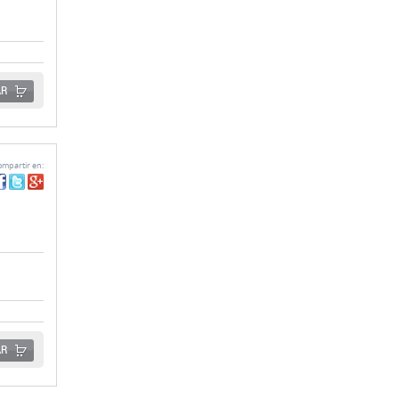
AR
mpartir en:
AR
mpartir en: