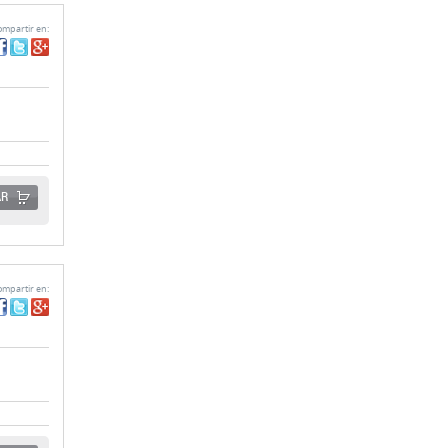
AR
mpartir en:
AR