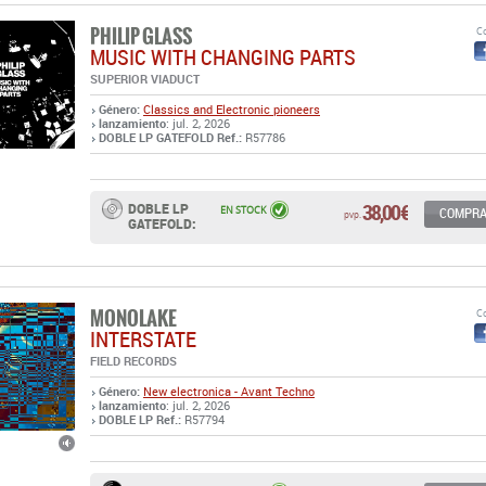
Género:
Classics and Electronic pioneers
lanzamiento
: jul. 2, 2026
DOBLE LP GATEFOLD Ref.:
R57786
38,00 €
DOBLE LP
EN STOCK
COMPR
pvp.
GATEFOLD:
MONOLAKE
Co
INTERSTATE
FIELD RECORDS
Género:
New electronica - Avant Techno
lanzamiento
: jul. 2, 2026
DOBLE LP Ref.:
R57794
37,50 €
DOBLE LP:
EN STOCK
COMPR
pvp.