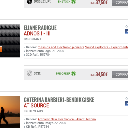
ELIANE RADIGUE
Co
ADNOS I - III
IMPORTANT
Género:
Classics and Electronic pioneers
Sound explorers - Experiment
lanzamiento
: ago. 21, 2026
3CD Ref.:
R57784
34,50 €
3CD:
PRE-ORDER
COMPR
pvp.
CATERINA BARBIERI - BENDIK GISKE
Co
AT SOURCE
LIGTH YEARS
Género:
Ambient
New electronica - Avant Techno
,
lanzamiento
: mayo 22, 2026
CD Ref.:
R57784
LP Ref.:
R57783
17,00 €
CD:
EN STOCK
COMPR
pvp.