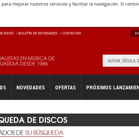
E ENVÍ­O
BOLETÍN DE NOVEDADES
CONTACTAR
En
IALISTAS EN MÚSICA DE
ARDIA DESDE 1986
RDS
NOVEDADES
OFERTAS
PRÓXIMOS LANZAMIE
QUEDA DE DISCOS
TADOS DE
SU BÚSQUEDA
o
10
de
3144 discos
encontrados. (315 páginas)
ORDENAR
1
2
3
4
5
6
7
8
9
10
(315 pá