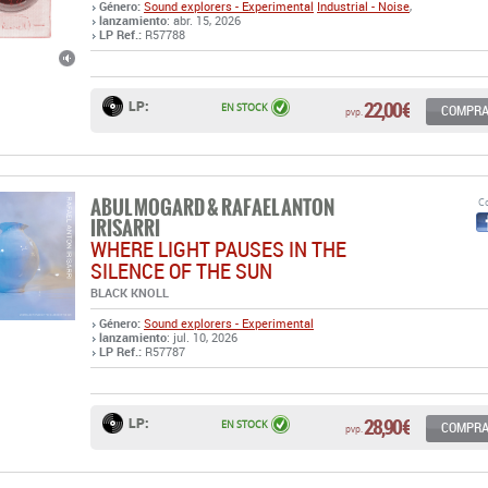
22,00 €
LP:
EN STOCK
COMPR
pvp.
ABUL MOGARD & RAFAEL ANTON
Co
IRISARRI
WHERE LIGHT PAUSES IN THE
SILENCE OF THE SUN
BLACK KNOLL
Género:
Sound explorers - Experimental
lanzamiento
: jul. 10, 2026
LP Ref.:
R57787
28,90 €
LP:
EN STOCK
COMPR
pvp.
PHILIP GLASS
Co
MUSIC WITH CHANGING PARTS
SUPERIOR VIADUCT