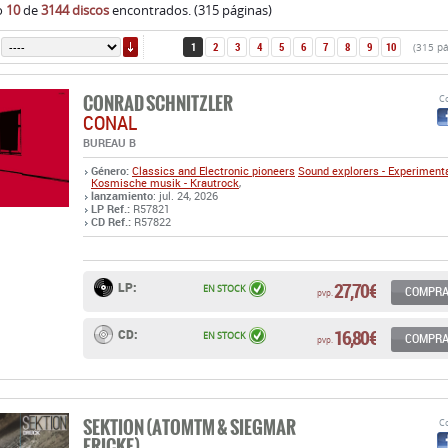
CONRAD SCHNITZLER
Co
CONAL
BUREAU B
Género:
Classics and Electronic pioneers
Sound explorers - Experiment
Kosmische musik - Krautrock
,
lanzamiento
: jul. 24, 2026
LP Ref.:
R57821
CD Ref.:
R57822
27,70 €
LP:
EN STOCK
COMPR
pvp.
16,80 €
CD:
EN STOCK
COMPR
pvp.
SEKTION (ATOMTM & SIEGMAR
Co
FRICKE)
DRUCK
GEOMETRIK
Género:
Sound explorers - Experimental
Industrial - Noise
,
lanzamiento
: jun. 26, 2026