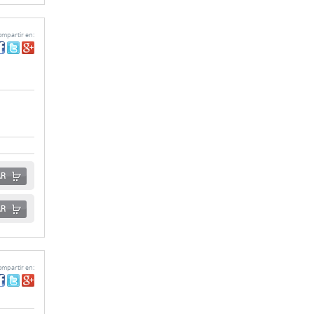
AR
AR
mpartir en: