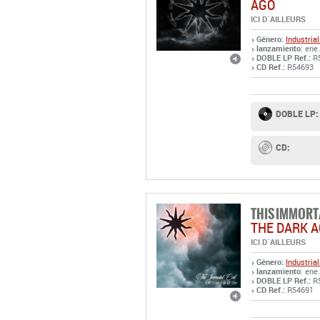
AGO
ICI D´AILLEURS
Género:
Industrial
lanzamiento
: ene
DOBLE LP Ref.:
R
CD Ref.:
R54693
DOBLE LP:
CD:
THIS IMMORT
THE DARK A
ICI D´AILLEURS
Género:
Industrial
lanzamiento
: ene
DOBLE LP Ref.:
R
CD Ref.:
R54691