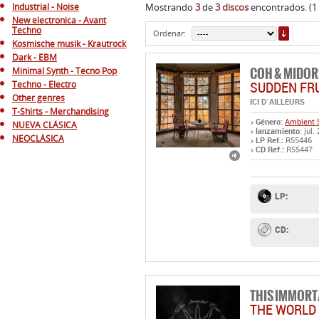
Industrial - Noise
Mostrando
3
de
3 discos
encontrados. (1
New electronica - Avant
ORDE
Techno
Ordenar:
Kosmische musik - Krautrock
Dark - EBM
COH & MIDOR
Minimal Synth - Tecno Pop
SUDDEN FR
Techno - Electro
Other genres
ICI D´AILLEURS
T-Shirts - Merchandising
Género:
Ambient
NUEVA CLÁSICA
lanzamiento
: jul.
NEOCLÁSICA
LP Ref.:
R55446
CD Ref.:
R55447
LP:
CD:
THIS IMMORT
THE WORLD 