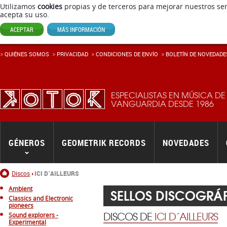
Utilizamos
cookies
propias y de terceros para mejorar nuestros ser
acepta su uso.
ACEPTAR
MÁS INFORMACIÓN
QUIÉNES SOMOS
PRIVACIDAD
CONDICIONES DE ENVÍ­O
BOLETÍN DE NOVEDADE
ESPECIALISTAS EN MÚSICA DE
VANGUARDIA DESDE 1986
GÉNEROS
GEOMETRIK RECORDS
NOVEDADES
Inicio
Discos
ICI D´AILLEURS
Ambient
SELLOS DISCOGRÁ
Classics and Electronic
pioneers
DISCOS DE
ICI D´AILLEURS
Sound explorers -
Experimental