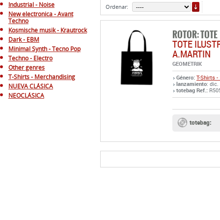
ORDE
Industrial - Noise
Ordenar:
New electronica - Avant
Techno
Kosmische musik - Krautrock
ROTOR: TOTE
Dark - EBM
TOTE ILUST
Minimal Synth - Tecno Pop
A.MARTIN
Techno - Electro
GEOMETRIK
Other genres
T-Shirts - Merchandising
Género:
T-Shirts 
lanzamiento
: dic
NUEVA CLÁSICA
totebag Ref.:
R50
NEOCLÁSICA
totebag: