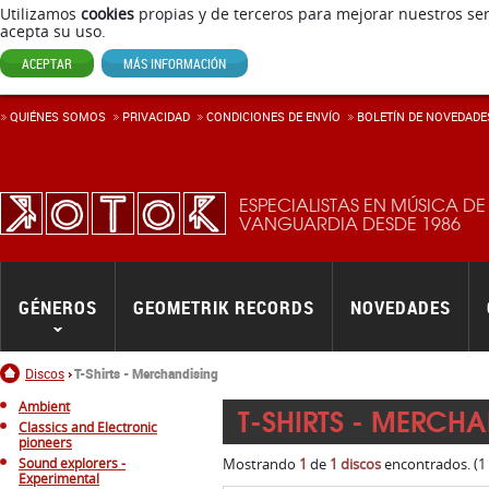
Utilizamos
cookies
propias y de terceros para mejorar nuestros ser
acepta su uso.
ACEPTAR
MÁS INFORMACIÓN
QUIÉNES SOMOS
PRIVACIDAD
CONDICIONES DE ENVÍ­O
BOLETÍN DE NOVEDADE
ESPECIALISTAS EN MÚSICA DE
VANGUARDIA DESDE 1986
GÉNEROS
GEOMETRIK RECORDS
NOVEDADES
Inicio
Discos
T-Shirts - Merchandising
Ambient
T-SHIRTS - MERCH
Classics and Electronic
pioneers
Sound explorers -
Mostrando
1
de
1 discos
encontrados. (1
Experimental