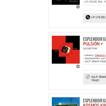
LP LTD.ED. Ref.:
R
LP LTD.ED.
ESPLENDOR 
PULSIÓN +
GEOMETRIK
Género:
Classics 
lanzamiento
: ago
2xLP (Black Vinyl)
2xLP (Blac
Vinyl):
ESPLENDOR 
KOSMOS KIN