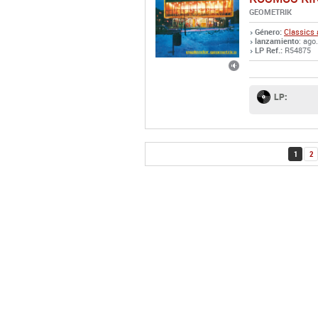
GEOMETRIK
Género:
Classics 
lanzamiento
: ago
LP Ref.:
R54875
LP:
1
2