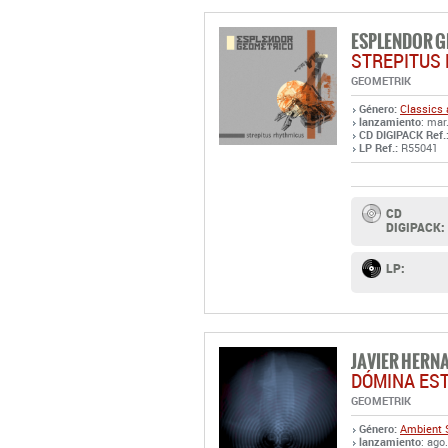
ESPLENDOR 
STREPITUS
GEOMETRIK
Género:
Classics 
lanzamiento
: mar
CD DIGIPACK Ref.
LP Ref.:
R55041
CD
DIGIPACK:
LP:
JAVIER HERN
DÓMINA ES
GEOMETRIK
Género:
Ambient
lanzamiento
: ago