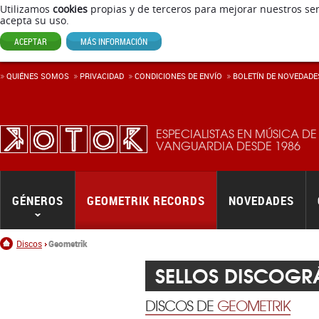
Utilizamos
cookies
propias y de terceros para mejorar nuestros ser
acepta su uso.
ACEPTAR
MÁS INFORMACIÓN
QUIÉNES SOMOS
PRIVACIDAD
CONDICIONES DE ENVÍ­O
BOLETÍN DE NOVEDADE
ESPECIALISTAS EN MÚSICA DE
VANGUARDIA DESDE 1986
GÉNEROS
GEOMETRIK RECORDS
NOVEDADES
Inicio
Discos
Geometrik
SELLOS DISCOGR
DISCOS DE
GEOMETRIK