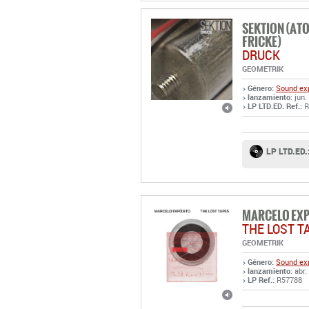
SEKTION (AT
FRICKE)
DRUCK
GEOMETRIK
Género:
Sound exp
lanzamiento
: jun
LP LTD.ED. Ref.:
R
LP LTD.ED.
MARCELO EX
THE LOST T
GEOMETRIK
Género:
Sound exp
lanzamiento
: abr
LP Ref.:
R57788