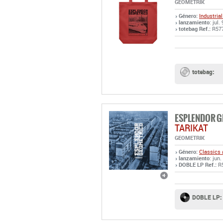
GEOMETRIK
Género:
Industrial
lanzamiento
: jul.
totebag Ref.:
R57
totebag:
ESPLENDOR 
TARIKAT
GEOMETRIK
Género:
Classics 
lanzamiento
: jun.
DOBLE LP Ref.:
R
DOBLE LP: