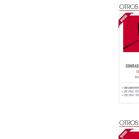
OTROS
CONRAD 
C
BU
lanzamien
LP
(Ref.: R
CD
(Ref.: R
OTROS