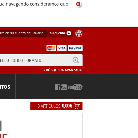
ntinúa navegando consideramos que
tre en su cuenta de usuario.
su cuenta
BUSCAR
BÚSQUEDA AVANZADA
NTOS
0,00 €
0 ARTÍCULOS
I