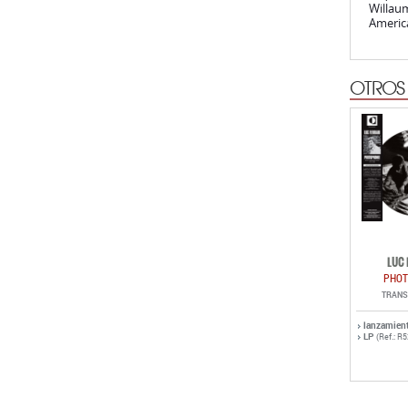
Willaum
America
OTROS
LUC 
PHOT
TRANS
lanzamien
LP
(Ref.: R