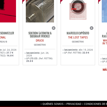
SCHNITZLER
SEKTION (ATOMTM &
MARCELO EXPÓSITO
SIEGMAR FRICKE)
RAF
ONAL
THE LOST TAPES
DRUCK
WH
REAU B
GEOMETRIK
IN 
GEOMETRIK
to
: jul. 24, 2026
lanzamiento
: abr. 15, 2026
:
27.7 €
LP
:
22.0 €
57821)
lanzamiento
: jun. 26,
(Ref.: R57788)
:
16.8 €
2026
57822)
LP LTD.ED.
:
(Ref.: R57796)
lan
25.0 €
LP
(
MÁ
QUIÉNES SOMOS
PRIVACIDAD
CONDICIONES DE 