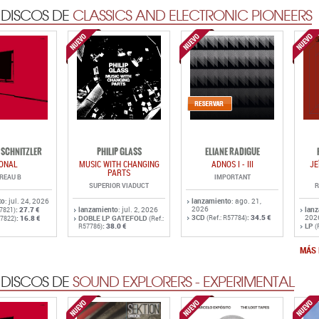
 DISCOS DE
CLASSICS AND ELECTRONIC PIONEERS
SCHNITZLER
PHILIP GLASS
ELIANE RADIGUE
ONAL
MUSIC WITH CHANGING
ADNOS I - III
JE
PARTS
REAU B
IMPORTANT
SUPERIOR VIADUCT
R
to
: jul. 24, 2026
lanzamiento
: ago. 21,
2026
:
27.7 €
lanzamiento
: jul. 2, 2026
lan
57821)
3CD
:
34.5 €
202
:
16.8 €
DOBLE LP GATEFOLD
(Ref.: R57784)
57822)
(Ref.:
:
38.0 €
LP
R57786)
(
MÁS 
 DISCOS DE
SOUND EXPLORERS - EXPERIMENTAL