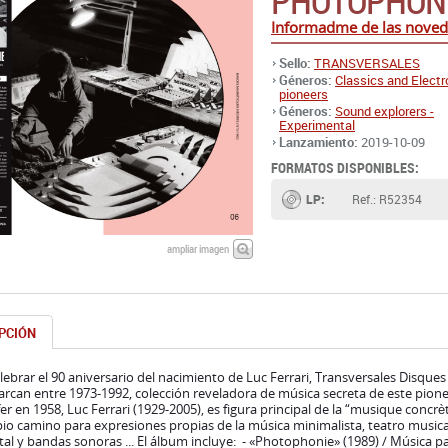
PHOTOPHON
Informadme de las noved
Sello:
TRANSVERSALES
Géneros:
Classics and Electr
pioneers
Géneros:
Sound explorers -
Experimental
Lanzamiento:
2019-10-09
FORMATOS DISPONIBLES:
LP:
Ref.: R52354
ampliar imagen
PCIÓN
lebrar el 90 aniversario del nacimiento de Luc Ferrari, Transversales Disque
rcan entre 1973-1992, colección reveladora de música secreta de este pion
er en 1958, Luc Ferrari (1929-2005), es figura principal de la “musique concrè
io camino para expresiones propias de la música minimalista, teatro music
al y bandas sonoras ... El álbum incluye: - «Photophonie» (1989) / Música pa