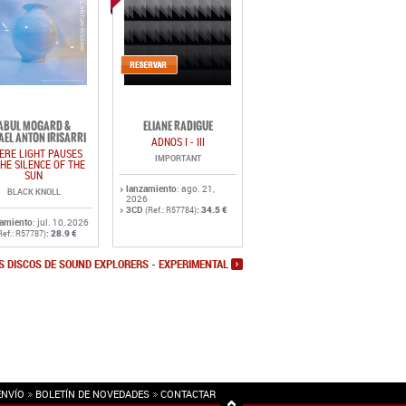
ABUL MOGARD &
ELIANE RADIGUE
AEL ANTON IRISARRI
ADNOS I - III
ERE LIGHT PAUSES
IMPORTANT
THE SILENCE OF THE
SUN
lanzamiento
: ago. 21,
BLACK KNOLL
2026
3CD
:
34.5 €
(Ref.: R57784)
zamiento
: jul. 10, 2026
:
28.9 €
Ref.: R57787)
S DISCOS DE SOUND EXPLORERS - EXPERIMENTAL
ENVÍO
BOLETÍN DE NOVEDADES
CONTACTAR