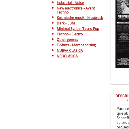
Industrial - Noise
New electronica - Avant
Techno
Kosmische musik - Krautrock
Dark - EBM
Minimal Synth - Tecno Pop
Techno - Electro
Other genres
T-Shirts - Merchandising
NUEVA CLÁSICA
NEOCLÁSICA
DESCRI
Para ce
que aba
Schaeff
su prop
orquest