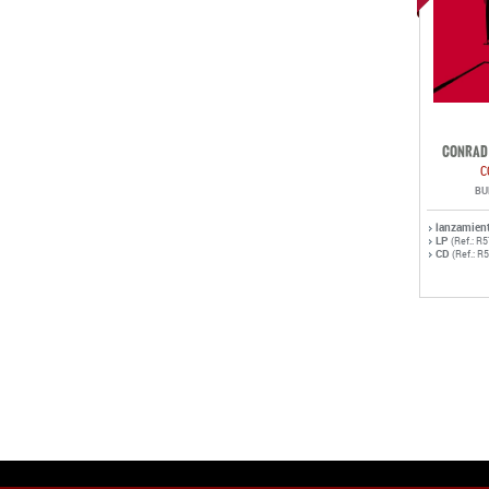
CONRAD 
C
BU
lanzamien
LP
(Ref.: R
CD
(Ref.: R