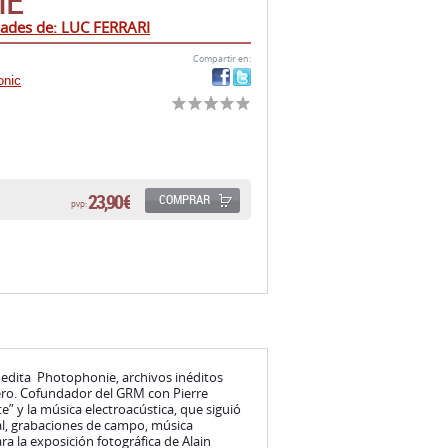
IE
ades de: LUC FERRARI
Compartir en:
onic
23,90 €
COMPRAR
pvp:
s edita Photophonie, archivos inéditos
ero. Cofundador del GRM con Pierre
te” y la música electroacústica, que siguió
al, grabaciones de campo, música
ra la exposición fotográfica de Alain