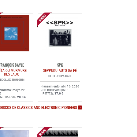
FRANÇOIS BAYLE
SPK
ÎTA OU MURMURE
SEPPUKU-AUTO DA FÉ
DES EAUX
OLD EUROPA CAFE
ECOLLECTION GRM
lanzamiento
: abr. 16, 2026
zamiento
: mayo 22,
CD DIGIPACK
(Ref.:
6
:
17.0 €
R57772)
:
28.0 €
Ref.: R57778)
DISCOS DE CLASSICS AND ELECTRONIC PIONEERS