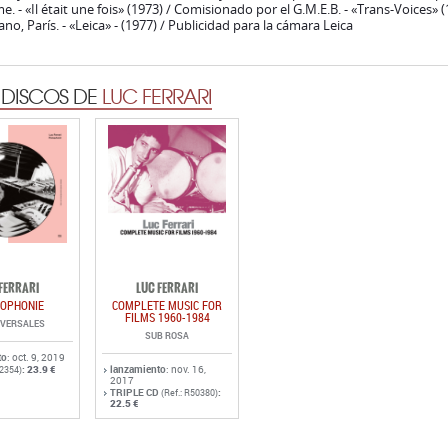
e. - «Il était une fois» (1973) / Comisionado por el G.M.E.B. - «Trans-Voices»
no, París. - «Leica» - (1977) / Publicidad para la cámara Leica
 DISCOS DE
LUC FERRARI
FERRARI
LUC FERRARI
OPHONIE
COMPLETE MUSIC FOR
FILMS 1960-1984
VERSALES
SUB ROSA
to
: oct. 9, 2019
:
23.9 €
lanzamiento
: nov. 16,
52354)
2017
TRIPLE CD
:
(Ref.: R50380)
22.5 €