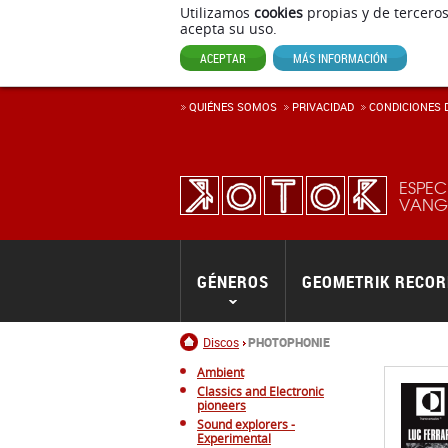
Utilizamos
cookies
propias y de terceros
acepta su uso.
ACEPTAR
MÁS INFORMACIÓN
QUIÉNES SOMOS
PRIVACIDAD
CONDICIONES D
ESPEC
VANGU
GÉNEROS
GEOMETRIK RECO
Inicio
Discos
PHOTOPHONIE
Ambient
Classics and Electronic
pioneers
Sound explorers -
Experimental