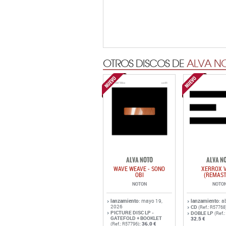
OTROS DISCOS DE
ALVA N
ALVA NOTO
ALVA N
WAVE WEAVE - SONO
XERROX V
OBI
(REMAST
NOTON
NOTO
lanzamiento
: mayo 19,
lanzamiento
: a
2026
CD
(Ref.: R57768
PICTURE DISC LP -
DOBLE LP
(Ref.
GATEFOLD + BOOKLET
32.5 €
:
36.0 €
(Ref.: R57796)