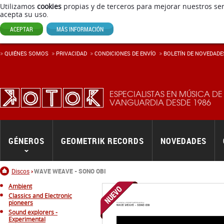
Utilizamos
cookies
propias y de terceros para mejorar nuestros ser
acepta su uso.
ACEPTAR
MÁS INFORMACIÓN
QUIÉNES SOMOS
PRIVACIDAD
CONDICIONES DE ENVÍ­O
BOLETÍN DE NOVEDADE
ESPECIALISTAS EN MÚSICA DE
VANGUARDIA DESDE 1986
GÉNEROS
GEOMETRIK RECORDS
NOVEDADES
Inicio
Discos
WAVE WEAVE - SONO OBI
Ambient
Classics and Electronic
pioneers
Sound explorers -
Experimental