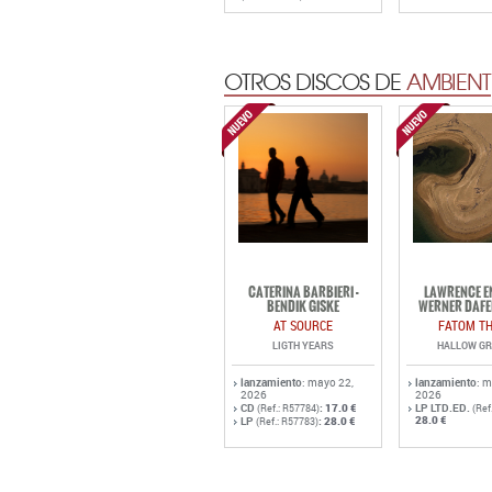
OTROS DISCOS DE
AMBIENT
CATERINA BARBIERI -
LAWRENCE EN
BENDIK GISKE
WERNER DAFE
AT SOURCE
FATOM TH
LIGTH YEARS
HALLOW G
lanzamiento
: mayo 22,
lanzamiento
: 
2026
2026
CD
:
17.0 €
LP LTD.ED.
(Ref.: R57784)
(Ref
28.0 €
LP
:
28.0 €
(Ref.: R57783)