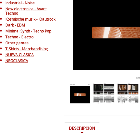
Industrial - Noise
New electronica - Avant
Techno
Kosmische musik - Krautrock
Dark - EBM
Minimal Synth - Tecno Pop
Techno - Electro
Other genres
T-Shirts - Merchandising
NUEVA CLÁSICA
NEOCLÁSICA
am
DESCRIPCIÓN