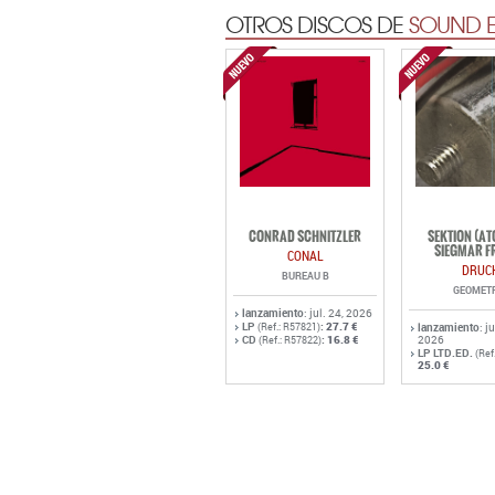
OTROS DISCOS DE
SOUND E
CONRAD SCHNITZLER
SEKTION (A
SIEGMAR F
CONAL
DRUC
BUREAU B
GEOMET
lanzamiento
: jul. 24, 2026
LP
:
27.7 €
(Ref.: R57821)
lanzamiento
: j
CD
:
16.8 €
2026
(Ref.: R57822)
LP LTD.ED.
(Ref
25.0 €