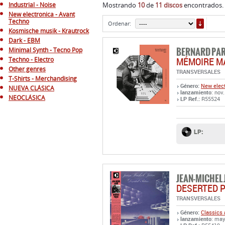
Industrial - Noise
Mostrando
10
de
11 discos
encontrados. 
New electronica - Avant
ORDE
Techno
Ordenar:
Kosmische musik - Krautrock
Dark - EBM
BERNARD PA
Minimal Synth - Tecno Pop
MÉMOIRE MA
Techno - Electro
Other genres
TRANSVERSALES
T-Shirts - Merchandising
Género:
New elect
NUEVA CLÁSICA
lanzamiento
: nov
NEOCLÁSICA
LP Ref.:
R55524
LP:
JEAN-MICHEL
DESERTED 
TRANSVERSALES
Género:
Classics 
lanzamiento
: may