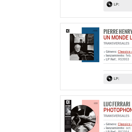
LP:
PIERRE HENR
UN MONDE 
TRANSVERSALES
Género:
Classics 
lanzamiento
: feb.
LP Ref.:
R53953
LP:
LUC FERRARI
PHOTOPHON
TRANSVERSALES
Género:
Classics 
lanzamiento
: oct.
LP Ref.:
R52354