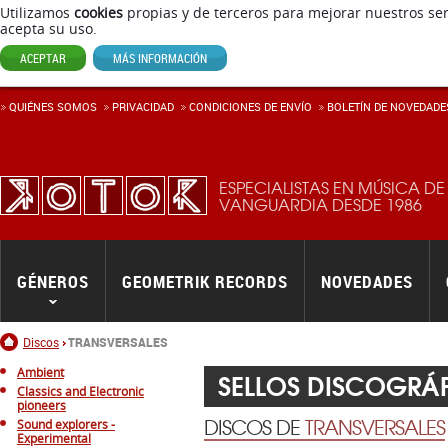
Utilizamos
cookies
propias y de terceros para mejorar nuestros ser
acepta su uso.
ACEPTAR
MÁS INFORMACIÓN
QUIÉNES SOMOS
PRIVACIDAD
CONDICIONES DE ENVÍ­O
BOLETÍN DE NOVEDADE
ESPECIALISTAS EN MÚSICA DE
VANGUARDIA DESDE 1986
GÉNEROS
GEOMETRIK RECORDS
NOVEDADES
Inicio
Discos
TRANSVERSALES
Ambient
SELLOS DISCOGRÁ
Classics and Electronic
pioneers
DISCOS DE
TRANSVERSALES
Sound explorers -
Experimental