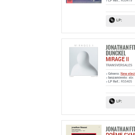
LP Ref.:
R55419
LP:
JONATHAN FIT
DUNCKEL
MIRAGE II
TRANSVERSALES
Género:
New elect
lanzamiento
: abr.
LP Ref.:
R55405
LP:
JONATHAN FI
POÈME SYM