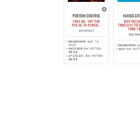
PORTION CONTROL
VARIOS AR
1983-86 - HIT THE
BOY RECO
PULSE TO PURGE…
TIMELESS TE
1988-1
ARTOFFACT
MECANI
lanzamiento
: ago. 14,
2026
lanzamiento
: j
4xCD BOX
:
(Ref.: R57700)
4xLP
(Ref.: R477
39.5 €
LP LTD.ED.
:
(Ref.: R57789)
26.0 €