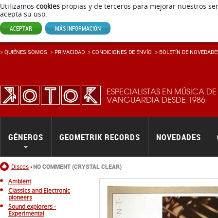
Utilizamos
cookies
propias y de terceros para mejorar nuestros ser
acepta su uso.
ACEPTAR
MÁS INFORMACIÓN
QUIÉNES SOMOS
PRIVACIDAD
CONDICIONES DE ENVÍ­O
BOLETÍN DE NOVEDADE
ESPECIALISTAS EN MÚSICA DE
VANGUARDIA DESDE 1986
GÉNEROS
GEOMETRIK RECORDS
NOVEDADES
Inicio
Discos
NO COMMENT (CRYSTAL CLEAR)
Ambient
Classics and Electronic
pioneers
Sound explorers -
Experimental