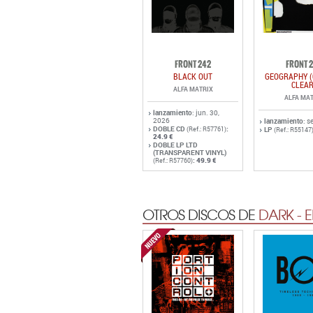
FRONT 242
FRONT 
BLACK OUT
GEOGRAPHY (
CLEAR
ALFA MATRIX
ALFA MAT
lanzamiento
: jun. 30,
2026
lanzamiento
: s
DOBLE CD
:
(Ref.: R57761)
LP
(Ref.: R55147
24.9 €
DOBLE LP LTD
(TRANSPARENT VINYL)
:
49.9 €
(Ref.: R57760)
OTROS DISCOS DE
DARK - 