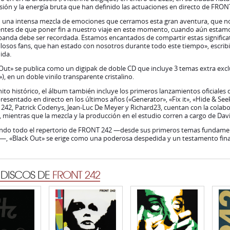
isión y la energía bruta que han definido las actuaciones en directo de FRO
n una intensa mezcla de emociones que cerramos esta gran aventura, que n
ntes de que poner fin a nuestro viaje en este momento, cuando aún estamos 
banda debe ser recordada. Estamos encantados de compartir estas significat
losos fans, que han estado con nosotros durante todo este tiempo», escribió
ida.
Out» se publica como un digipak de doble CD que incluye 3 temas extra exc
»), en un doble vinilo transparente cristalino.
to histórico, el álbum también incluye los primeros lanzamientos oficiales
resentado en directo en los últimos años («Generator», «Fix it», «Hide & See
42, Patrick Codenys, Jean-Luc De Meyer y Richard23, cuentan con la colabor
, mientras que la mezcla y la producción en el estudio corren a cargo de Da
ndo todo el repertorio de FRONT 242 —desde sus primeros temas fundament
, «Black Out» se erige como una poderosa despedida y un testamento final 
 DISCOS DE
FRONT 242