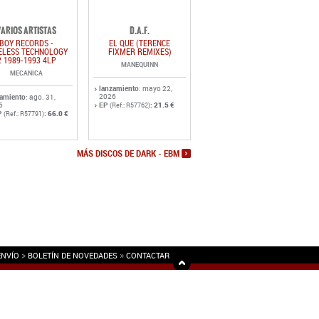
VARIOS ARTISTAS
D.A.F.
BOY RECORDS -
EL QUE (TERENCE
ELESS TECHNOLOGY
FIXMER REMIXES)
2 1989-1993 4LP
MANEQUINN
MECANICA
lanzamiento
: mayo 22,
2026
zamiento
: ago. 31,
6
EP
:
21.5 €
(Ref.: R57762)
P
:
66.0 €
(Ref.: R57791)
MÁS DISCOS DE DARK - EBM
ENVÍO
BOLETÍN DE NOVEDADES
CONTACTAR
Hospedaje y Desarrollo: