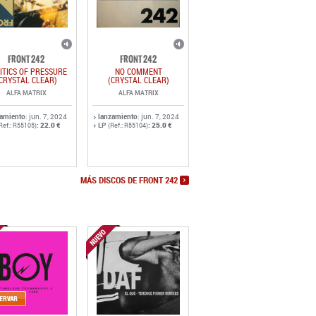
FRONT 242
FRONT 242
ITICS OF PRESSURE
NO COMMENT
CRYSTAL CLEAR)
(CRYSTAL CLEAR)
ALFA MATRIX
ALFA MATRIX
zamiento
: jun. 7, 2024
lanzamiento
: jun. 7, 2024
:
22.0 €
LP
:
25.0 €
Ref.: R55105)
(Ref.: R55104)
MÁS DISCOS DE FRONT 242