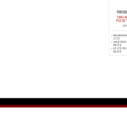
PORTIO
1983-8
PULSE 
ART
lanzamien
2026
4xCD BOX
39.5 €
LP LTD.ED
26.0 €
© Copyright 2006 ROTOR MUSIC S
C/ Gran Vía,40 2º-2. 28013 Madrid 