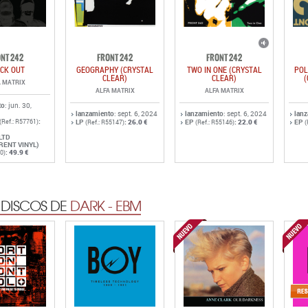
NT 242
FRONT 242
FRONT 242
CK OUT
GEOGRAPHY (CRYSTAL
TWO IN ONE (CRYSTAL
POL
CLEAR)
CLEAR)
(
A MATRIX
ALFA MATRIX
ALFA MATRIX
to
: jun. 30,
lanzamiento
: sept. 6, 2024
lanzamiento
: sept. 6, 2024
lan
:
(Ref.: R57761)
LP
:
26.0 €
EP
:
22.0 €
EP
(Ref.: R55147)
(Ref.: R55146)
(
LTD
RENT VINYL)
:
49.9 €
0)
 DISCOS DE
DARK - EBM