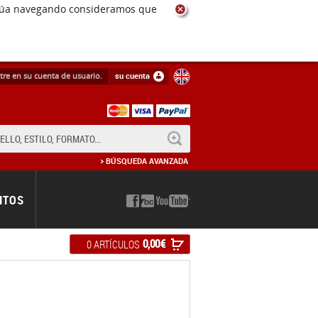
ntinúa navegando consideramos que
tre en su cuenta de usuario.
su cuenta
BUSCAR
BÚSQUEDA AVANZADA
NTOS
0,00 €
0 ARTÍCULOS