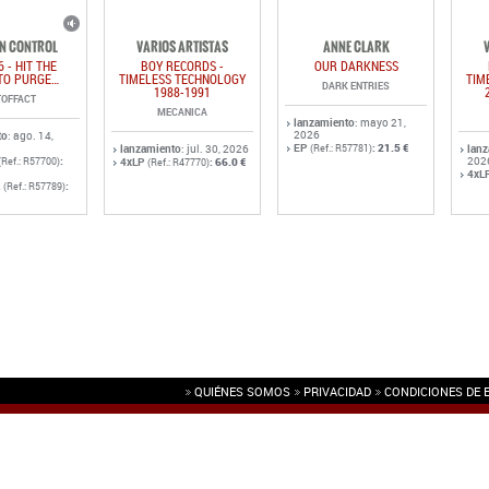
N CONTROL
VARIOS ARTISTAS
ANNE CLARK
6 - HIT THE
BOY RECORDS -
OUR DARKNESS
TO PURGE…
TIMELESS TECHNOLOGY
TIM
DARK ENTRIES
1988-1991
OFFACT
MECANICA
lanzamiento
: mayo 21,
2026
to
: ago. 14,
EP
:
21.5 €
lanzamiento
: jul. 30, 2026
(Ref.: R57781)
lan
:
202
(Ref.: R57700)
4xLP
:
66.0 €
(Ref.: R47770)
4xL
.
:
(Ref.: R57789)
QUIÉNES SOMOS
PRIVACIDAD
CONDICIONES DE 
L.
(NIF: B86776812)
(España).
Tel: (+34) 91 522 7383 ·
info@rotordiscos.com