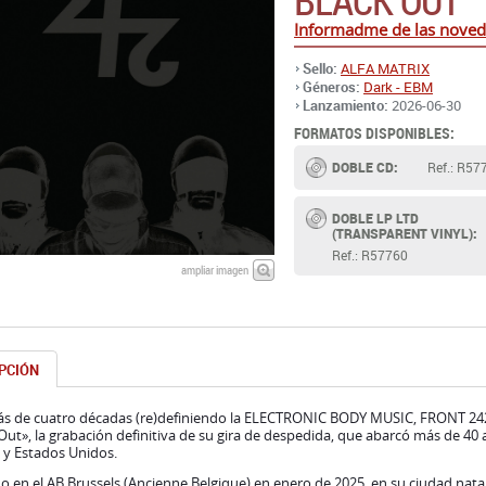
BLACK OUT
Informadme de las nove
Sello:
ALFA MATRIX
Géneros:
Dark - EBM
Lanzamiento:
2026-06-30
FORMATOS DISPONIBLES:
DOBLE CD:
Ref.: R57
DOBLE LP LTD
(TRANSPARENT VINYL):
Ref.: R57760
ampliar imagen
PCIÓN
ás de cuatro décadas (re)definiendo la ELECTRONIC BODY MUSIC, FRONT 242 p
Out», la grabación definitiva de su gira de despedida, que abarcó más de 40 
 y Estados Unidos.
 en el AB Brussels (Ancienne Belgique) en enero de 2025, en su ciudad natal