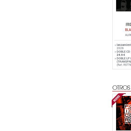
FRO
BLA
ALF
lanzamien
2026
DOBLE CD
24.9 €
DOBLE LP 
(TRANSPA
(Ref.: R5776
OTROS