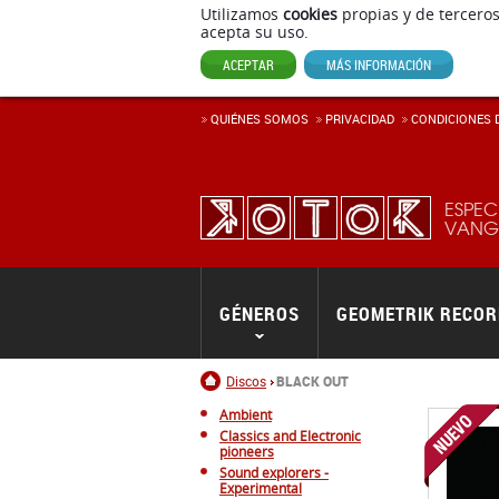
Utilizamos
cookies
propias y de terceros
acepta su uso.
ACEPTAR
MÁS INFORMACIÓN
QUIÉNES SOMOS
PRIVACIDAD
CONDICIONES D
ESPEC
VANGU
GÉNEROS
GEOMETRIK RECO
Inicio
Discos
BLACK OUT
Ambient
Classics and Electronic
pioneers
Sound explorers -
Experimental