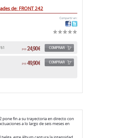
dades de: FRONT 242
Compartir en:
24,90 €
COMPRAR
761
pvp:
49,90 €
COMPRAR
pvp:
one fin a su trayectoria en directo con
actuaciones a lo largo de seis meses en
 belga, este álbum captura la intensidad,