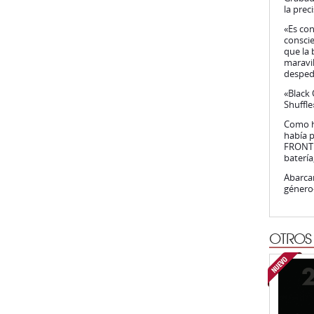
la prec
«Es co
conscie
que la 
maravil
desped
«Black 
Shuffle
Como hi
había p
FRONT 2
batería
Abarca
género—
OTROS