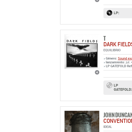
LP:
T
DARK FIELD
EQUILIBRIO
Género:
Sound exp
lanzamiento
: jul.
LP GATEFOLD Ref
LP
GATEFOLD
JOHN DUNCAN
CONVENTIO
IDEAL