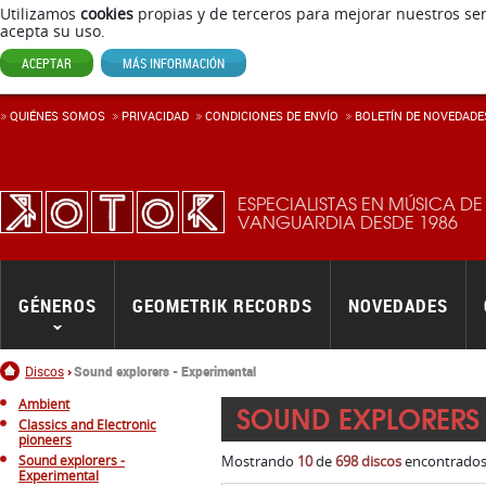
Utilizamos
cookies
propias y de terceros para mejorar nuestros ser
acepta su uso.
ACEPTAR
MÁS INFORMACIÓN
QUIÉNES SOMOS
PRIVACIDAD
CONDICIONES DE ENVÍ­O
BOLETÍN DE NOVEDADE
ESPECIALISTAS EN MÚSICA DE
VANGUARDIA DESDE 1986
GÉNEROS
GEOMETRIK RECORDS
NOVEDADES
Inicio
Discos
Sound explorers - Experimental
Ambient
SOUND EXPLORERS 
Classics and Electronic
pioneers
Sound explorers -
Mostrando
10
de
698 discos
encontrados.
Experimental