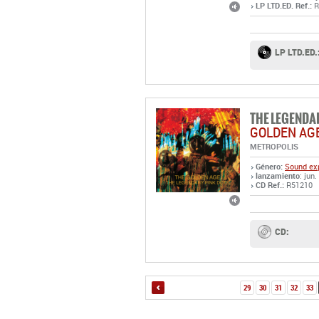
LP LTD.ED. Ref.:
R
LP LTD.ED.
THE LEGENDA
GOLDEN AG
METROPOLIS
Género:
Sound exp
lanzamiento
: jun.
CD Ref.:
R51210
CD:
29
30
31
32
33