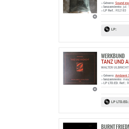
Género:
Sound exp
lanzamiento
: jul.
LP Ref.:
R52183
LP:
WERKBUND
TANZ UND 
WALTER ULBRICHT
Género:
Ambient
lanzamiento
: may
LP LTD.ED. Ref.:
R
LP LTD.ED.
BURNT FRIE