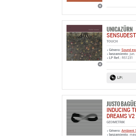
UNICAZÜRN
SENSUDEST
TOUCH
Género:
Sound exp
lanzamiento
: jun
LP Ref.:
R51231
LP:
JUSTO BAGÜE
INDUCING T
DREAMS V2
GEOMETRIK
Género:
Ambient
lanzamiento
: may