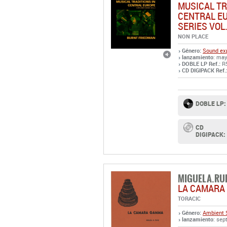
MUSICAL TR
CENTRAL E
SERIES VOL
NON PLACE
Género:
Sound exp
lanzamiento
: may
DOBLE LP Ref.:
R
CD DIGIPACK Ref.
DOBLE LP:
CD
DIGIPACK:
MIGUEL A.RU
LA CAMARA
TORACIC
Género:
Ambient
lanzamiento
: sep