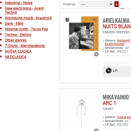
ORDE
Industrial - Noise
Ordenar:
New electronica - Avant
2
Techno
Kosmische musik - Krautrock
ARIEL KALMA
Dark - EBM
NUITS BLAN
Minimal Synth - Tecno Pop
FINDERS KEEPERS
Techno - Electro
Other genres
Género:
Ambient
Experimental
,
T-Shirts - Merchandising
lanzamiento
: oct
NUEVA CLÁSICA
LP Ref.:
R52221
NEOCLÁSICA
LP:
MIKA VAINIO
ARC 1
SAHKO
Género:
Sound exp
lanzamiento
: jul.
LP Ref.:
R52200