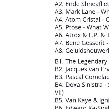
A2. Ende Shneaflie
A3. Mark Lane - W
A4. Atom Cristal - C
A5. Ptose - What Wi
A6. Atrox & F.P. & 
A7. Bene Gesserit 
A8. Geluidshouweri
B1. The Legendary
B2. Jacques van Erv
B3. Pascal Comelad
B4. Doxa Sinistra -
VII)
B5. Van Kaye & Ign
B6. Edward Ka-Spel