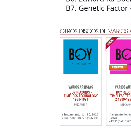
B7. Genetic Factor -
OTROS DISCOS DE
VARIOS 
VARIOS ARTISTAS
VARIOS AR
BOY RECORDS -
BOY RECO
TIMELESS TECHNOLOGY
TIMELESS TE
1988-1991
2 1989-19
MECANICA
MECANI
lanzamiento
: jul. 30, 2026
lanzamiento
: a
2026
4xLP
:
66.0 €
(Ref.: R47770)
4xLP
(Ref.: R577