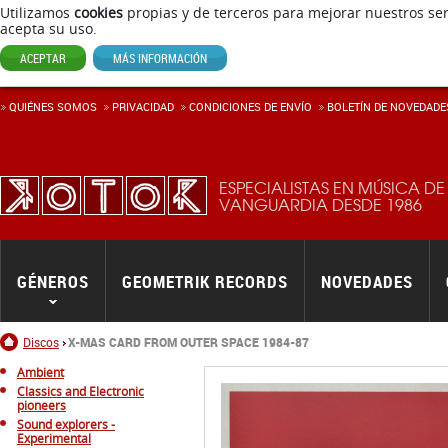
Utilizamos
cookies
propias y de terceros para mejorar nuestros ser
acepta su uso.
ACEPTAR
MÁS INFORMACIÓN
QUIÉNES SOMOS
PRIVACIDAD
CONDICIONES DE ENVÍ­O
BOLETÍN DE NOVEDADE
ESPECIALISTAS EN MÚSICA DE
VANGUARDIA DESDE 1986
GÉNEROS
GEOMETRIK RECORDS
NOVEDADES
Inicio
Discos
X-MAS CARD FROM OUTER SPACE 1984-87
Ambient
Classics and Electronic
pioneers
Sound explorers -
Experimental