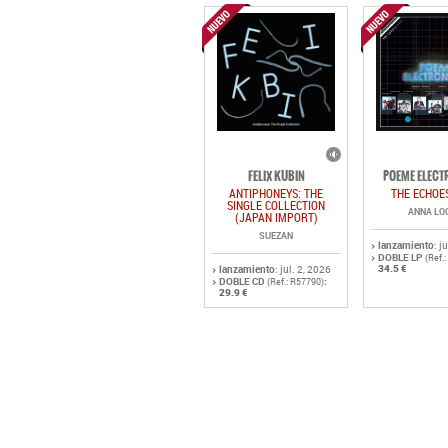
FELIX KUBIN
POEME ELECT
ANTIPHONEYS: THE
THE ECHOE
SINGLE COLLECTION
ANNA LO
(JAPAN IMPORT)
SUEZAN
lanzamiento
: j
DOBLE LP
(Ref.
34.5 €
lanzamiento
: jul. 2, 2026
DOBLE CD
:
(Ref.: R57790)
29.9 €