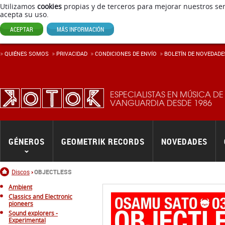
Utilizamos
cookies
propias y de terceros para mejorar nuestros ser
acepta su uso.
ACEPTAR
MÁS INFORMACIÓN
QUIÉNES SOMOS
PRIVACIDAD
CONDICIONES DE ENVÍ­O
BOLETÍN DE NOVEDADE
ESPECIALISTAS EN MÚSICA DE
VANGUARDIA DESDE 1986
GÉNEROS
GEOMETRIK RECORDS
NOVEDADES
Inicio
Discos
OBJECTLESS
Ambient
Classics and Electronic
pioneers
Sound explorers -
Experimental