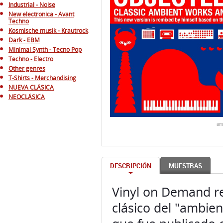
Industrial - Noise
New electronica - Avant
Techno
Kosmische musik - Krautrock
Dark - EBM
Minimal Synth - Tecno Pop
Techno - Electro
Other genres
T-Shirts - Merchandising
NUEVA CLÁSICA
NEOCLÁSICA
am
DESCRIPCIÓN
MUESTRAS
Vinyl on Demand r
clásico del "ambie