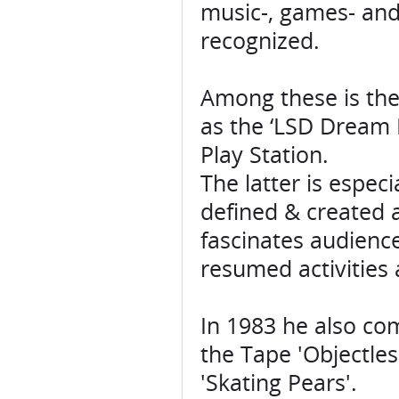
music-, games- and 
recognized.
Among these is the
as the ‘LSD Dream 
Play Station.
The latter is espec
defined & created 
fascinates audience
resumed activities 
In 1983 he also co
the Tape 'Objectle
'Skating Pears'.