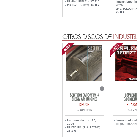
LP
:
27.7 €
(Ref.: R57821)
lanzamiento
: j
CD
:
16.8 €
2026
(Ref.: R57822)
LP LTD.ED.
(Ref
25.0 €
OTROS DISCOS DE
INDUSTRI
SEKTION (ATOMTM &
ESPLEN
SIEGMAR FRICKE)
GEOMETR
DRUCK
PLAS
GEOMETRIK
SUEZA
lanzamiento
: jun. 26,
lanzamiento
: a
2026
CD
(Ref.: R57799
LP LTD.ED.
:
(Ref.: R57796)
25.0 €