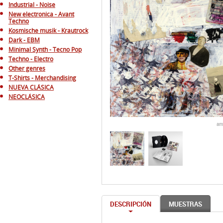
Industrial - Noise
New electronica - Avant
Techno
Kosmische musik - Krautrock
Dark - EBM
Minimal Synth - Tecno Pop
Techno - Electro
Other genres
T-Shirts - Merchandising
NUEVA CLÁSICA
NEOCLÁSICA
am
DESCRIPCIÓN
MUESTRAS