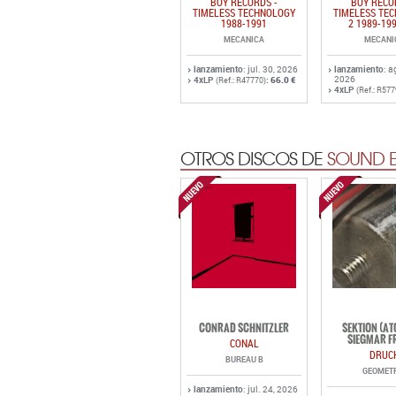
BOY RECORDS -
BOY RECO
TIMELESS TECHNOLOGY
TIMELESS TE
1988-1991
2 1989-19
MECANICA
MECANI
lanzamiento
: jul. 30, 2026
lanzamiento
: a
2026
4xLP
:
66.0 €
(Ref.: R47770)
4xLP
(Ref.: R577
OTROS DISCOS DE
SOUND E
CONRAD SCHNITZLER
SEKTION (A
SIEGMAR F
CONAL
DRUC
BUREAU B
GEOMET
lanzamiento
: jul. 24, 2026