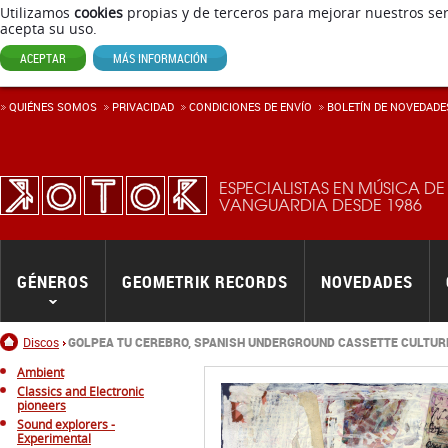
Utilizamos
cookies
propias y de terceros para mejorar nuestros ser
acepta su uso.
ACEPTAR
MÁS INFORMACIÓN
QUIÉNES SOMOS
PRIVACIDAD
CONDICIONES DE ENVÍ­O
BOLETÍN DE NOVEDADE
ESPECIALISTAS EN MÚSICA DE
VANGUARDIA DESDE 1986
GÉNEROS
GEOMETRIK RECORDS
NOVEDADES
Inicio
Discos
GOLPEA TU CEREBRO, SPANISH UNDERGROUND CASSETTE CULTURE
Ambient
Classics and Electronic
pioneers
Sound explorers -
Experimental