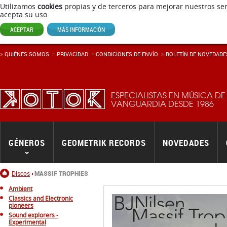
Utilizamos
cookies
propias y de terceros para mejorar nuestros ser
acepta su uso.
ACEPTAR
MÁS INFORMACIÓN
QUIÉNES SOMOS
PRIVACIDAD
CONDICIONES DE ENVÍ­O
BOLETÍN DE NOVEDADE
ESPECIALISTAS EN MÚSICA DE
VANGUARDIA DESDE 1986
GÉNEROS
GEOMETRIK RECORDS
NOVEDADES
Inicio
Discos
MASSIF TROPHIES
Ambient
Classics and Electronic
pioneers
Sound explorers -
Experimental