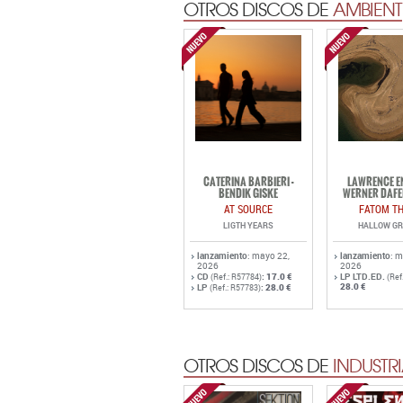
OTROS DISCOS DE
AMBIENT
CATERINA BARBIERI -
LAWRENCE EN
BENDIK GISKE
WERNER DAFE
AT SOURCE
FATOM TH
LIGTH YEARS
HALLOW G
lanzamiento
: mayo 22,
lanzamiento
: 
2026
2026
CD
:
17.0 €
LP LTD.ED.
(Ref.: R57784)
(Ref
28.0 €
LP
:
28.0 €
(Ref.: R57783)
OTROS DISCOS DE
INDUSTRI