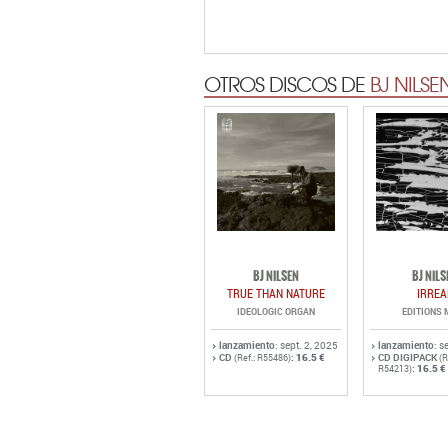
OTROS DISCOS DE
BJ NILSE
BJ NILSEN
BJ NILS
TRUE THAN NATURE
IRREA
IDEOLOGIC ORGAN
EDITIONS 
lanzamiento
: sept. 2, 2025
lanzamiento
: s
CD
:
16.5 €
CD DIGIPACK
(Ref.: R55486)
(R
:
16.5 €
R54213)