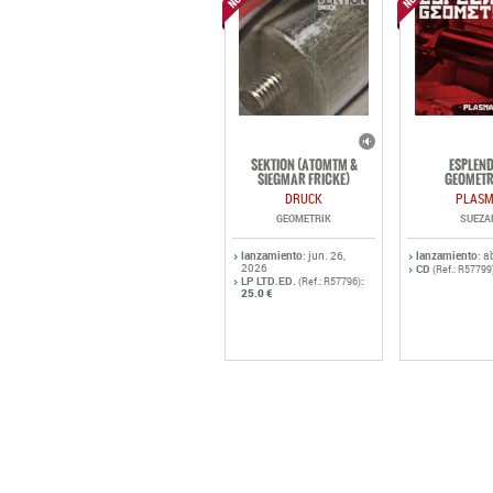
SEKTION (ATOMTM &
ESPLEN
SIEGMAR FRICKE)
GEOMETR
DRUCK
PLAS
GEOMETRIK
SUEZA
lanzamiento
: jun. 26,
lanzamiento
: a
2026
CD
(Ref.: R57799
LP LTD.ED.
:
(Ref.: R57796)
25.0 €