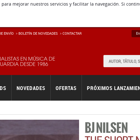
 para mejorar nuestros servicios y facilitar la navegación. Si co
E ENVÍ­O
BOLETÍN DE NOVEDADES
CONTACTAR
En
IALISTAS EN MÚSICA DE
ARDIA DESDE 1986
RDS
NOVEDADES
OFERTAS
PRÓXIMOS LANZAMIE
BJ NILSEN