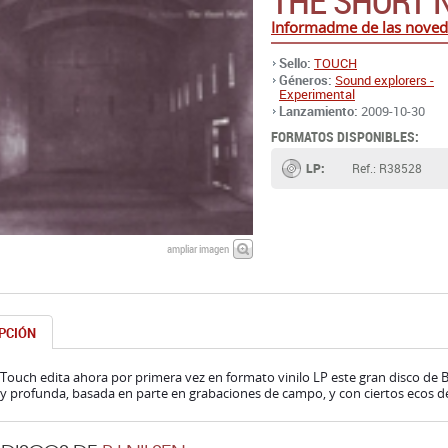
THE SHORT 
Informadme de las noved
Sello:
TOUCH
Géneros:
Sound explorers -
Experimental
Lanzamiento:
2009-10-30
FORMATOS DISPONIBLES:
LP:
Ref.: R38528
ampliar imagen
PCIÓN
o Touch edita ahora por primera vez en formato vinilo LP este gran disco de 
y profunda, basada en parte en grabaciones de campo, y con ciertos ecos de 