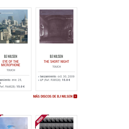
BJ NILSEN
BJ NILSEN
EYE OF THE
THE SHORT NIGHT
MICROPHONE
TOUCH
TOUCH
lanzamiento
: oct. 30, 2009
zamiento
: ene. 25,
LP
:
15.0 €
(Ref.: R38528)
4
:
15.0 €
Ref.: R44628)
MÁS DISCOS DE BJ NILSEN