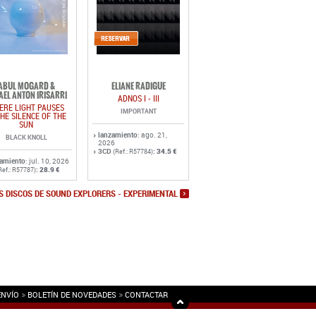
ABUL MOGARD &
ELIANE RADIGUE
AEL ANTON IRISARRI
ADNOS I - III
ERE LIGHT PAUSES
IMPORTANT
THE SILENCE OF THE
SUN
lanzamiento
: ago. 21,
BLACK KNOLL
2026
3CD
:
34.5 €
(Ref.: R57784)
zamiento
: jul. 10, 2026
:
28.9 €
Ref.: R57787)
S DISCOS DE SOUND EXPLORERS - EXPERIMENTAL
ENVÍO
BOLETÍN DE NOVEDADES
CONTACTAR