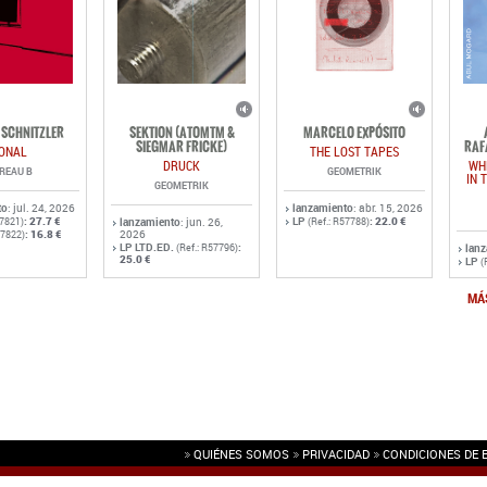
SCHNITZLER
SEKTION (ATOMTM &
MARCELO EXPÓSITO
SIEGMAR FRICKE)
RAF
ONAL
THE LOST TAPES
DRUCK
WH
REAU B
GEOMETRIK
IN 
GEOMETRIK
to
: jul. 24, 2026
lanzamiento
: abr. 15, 2026
:
27.7 €
LP
:
22.0 €
57821)
lanzamiento
: jun. 26,
(Ref.: R57788)
:
16.8 €
2026
57822)
LP LTD.ED.
:
(Ref.: R57796)
lan
25.0 €
LP
(
MÁ
QUIÉNES SOMOS
PRIVACIDAD
CONDICIONES DE 