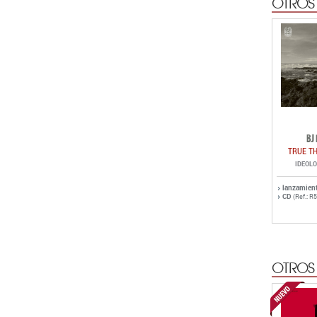
OTROS
BJ
TRUE T
IDEOL
lanzamien
CD
(Ref.: R
OTROS