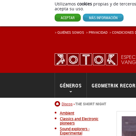
Utilizamos
cookies
propias y de terceros
acepta su uso.
ACEPTAR
MÁS INFORMACIÓN
QUIÉNES SOMOS
PRIVACIDAD
CONDICIONES D
ESPEC
VANGU
GÉNEROS
GEOMETRIK RECO
Inicio
Discos
THE SHORT NIGHT
Ambient
Classics and Electronic
pioneers
Sound explorers -
Experimental