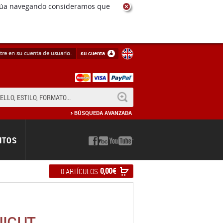
ntinúa navegando consideramos que
tre en su cuenta de usuario.
su cuenta
BUSCAR
BÚSQUEDA AVANZADA
NTOS
0,00 €
0 ARTÍCULOS