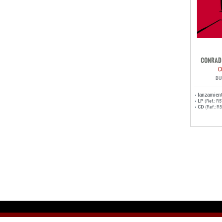
CONRAD 
C
BU
lanzamien
LP
(Ref.: R
CD
(Ref.: R