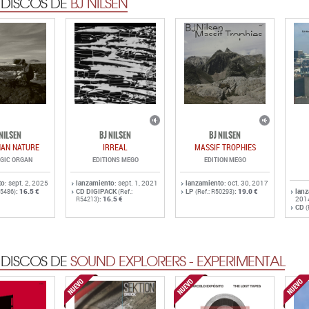
 DISCOS DE
BJ NILSEN
 NILSEN
BJ NILSEN
BJ NILSEN
HAN NATURE
IRREAL
MASSIF TROPHIES
OGIC ORGAN
EDITIONS MEGO
EDITION MEGO
to
: sept. 2, 2025
lanzamiento
: sept. 1, 2021
lanzamiento
: oct. 30, 2017
:
16.5 €
CD DIGIPACK
LP
:
19.0 €
lan
55486)
(Ref.:
(Ref.: R50293)
:
16.5 €
201
R54213)
CD
(
 DISCOS DE
SOUND EXPLORERS - EXPERIMENTAL