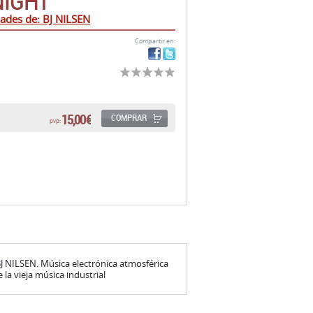
NIGHT
ades de: BJ NILSEN
Compartir en:
15,00 €
COMPRAR
pvp:
BJ NILSEN. Música electrónica atmosférica
la vieja música industrial