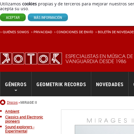
Utilizamos
cookies
propias y de terceros para mejorar nuestros ser
acepta su uso.
ACEPTAR
MÁS INFORMACIÓN
QUIÉNES SOMOS
PRIVACIDAD
CONDICIONES DE ENVÍ­O
BOLETÍN DE NOVEDADE
ESPECIALISTAS EN MÚSICA DE
VANGUARDIA DESDE 1986
GÉNEROS
GEOMETRIK RECORDS
NOVEDADES
Inicio
Discos
MIRAGE II
Ambient
Classics and Electronic
pioneers
Sound explorers -
Experimental