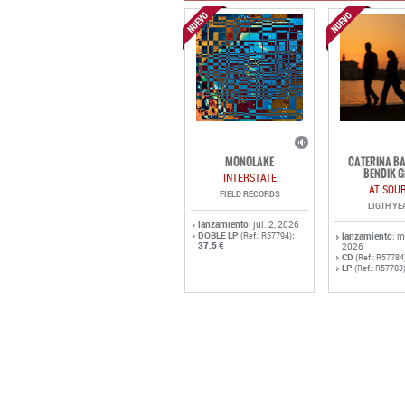
MONOLAKE
CATERINA BA
BENDIK G
INTERSTATE
AT SOU
FIELD RECORDS
LIGTH YE
lanzamiento
: jul. 2, 2026
DOBLE LP
:
(Ref.: R57794)
lanzamiento
: 
37.5 €
2026
CD
(Ref.: R57784
LP
(Ref.: R57783