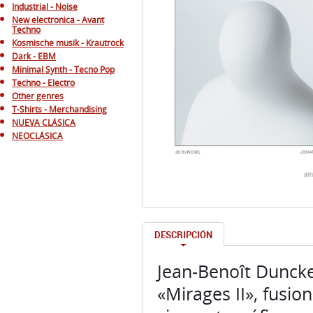
Industrial - Noise
New electronica - Avant
Techno
Kosmische musik - Krautrock
Dark - EBM
Minimal Synth - Tecno Pop
Techno - Electro
Other genres
T-Shirts - Merchandising
NUEVA CLÁSICA
NEOCLÁSICA
am
DESCRIPCIÓN
Jean-Benoît Dunckel
«Mirages II», fusio