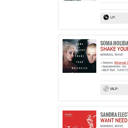
LP:
SOMA HOLID
SHAKE YOU
MINIMAL WAVE
Género:
Minimal 
lanzamiento
: abr
MLP Ref.:
R44975
MLP:
SANDRA ELEC
WANT NEED
MINIMAL WAVE