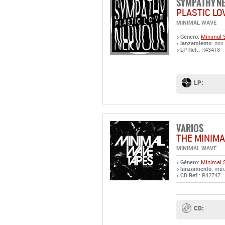
SYMPATHY N
PLASTIC LO
MINIMAL WAVE
Género:
Minimal 
lanzamiento
: nov
LP Ref.:
R43418
LP:
VARIOS
THE MINIMA
MINIMAL WAVE
Género:
Minimal 
lanzamiento
: mar
CD Ref.:
R42747
CD: