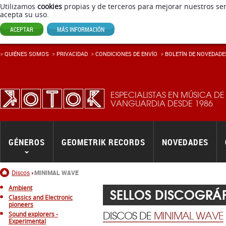
Utilizamos
cookies
propias y de terceros para mejorar nuestros ser
acepta su uso.
ACEPTAR
MÁS INFORMACIÓN
QUIÉNES SOMOS
PRIVACIDAD
CONDICIONES DE ENVÍ­O
BOLETÍN DE NOVEDADE
ESPECIALISTAS EN MÚSICA DE
VANGUARDIA DESDE 1986
GÉNEROS
GEOMETRIK RECORDS
NOVEDADES
Inicio
Discos
MINIMAL WAVE
Ambient
SELLOS DISCOGRÁ
Classics and Electronic
pioneers
DISCOS DE
MINIMAL WAVE
Sound explorers -
Experimental