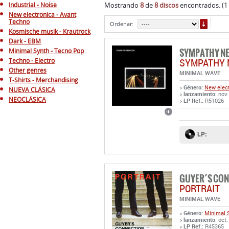
Industrial - Noise
Mostrando
8
de
8 discos
encontrados. (1
New electronica - Avant
ORDE
Techno
Ordenar:
Kosmische musik - Krautrock
Dark - EBM
SYMPATHY N
Minimal Synth - Tecno Pop
SYMPATHY 
Techno - Electro
Other genres
MINIMAL WAVE
T-Shirts - Merchandising
Género:
New elect
NUEVA CLÁSICA
lanzamiento
: nov
NEOCLÁSICA
LP Ref.:
R51026
LP:
GUYER´S CO
PORTRAIT
MINIMAL WAVE
Género:
Minimal 
lanzamiento
: oct
LP Ref.:
R45365