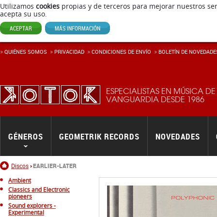
Utilizamos
cookies
propias y de terceros para mejorar nuestros ser
acepta su uso.
ACEPTAR
MÁS INFORMACIÓN
QUIÉNES SOMOS
PRIVACIDAD
CONDICIONES DE ENVÍ­O
BOLETÍN DE NOVEDADE
ESPECIALISTAS EN MÚSICA DE
VANGUARDIA DESDE 1986
GÉNEROS
GEOMETRIK RECORDS
NOVEDADES
Inicio
Discos
EARLIER-LATER
Ambient
Classics and Electronic
pioneers
Sound explorers -
Experimental