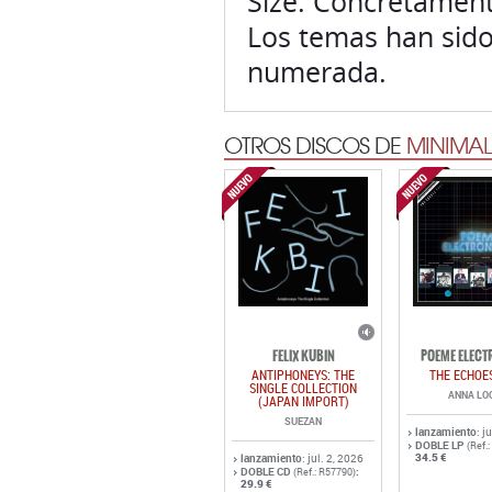
Size. Concretament
Los temas han sido
numerada.
OTROS DISCOS DE
MINIMAL
FELIX KUBIN
POEME ELECT
ANTIPHONEYS: THE
THE ECHOE
SINGLE COLLECTION
ANNA LO
(JAPAN IMPORT)
SUEZAN
lanzamiento
: j
DOBLE LP
(Ref.
34.5 €
lanzamiento
: jul. 2, 2026
DOBLE CD
:
(Ref.: R57790)
29.9 €