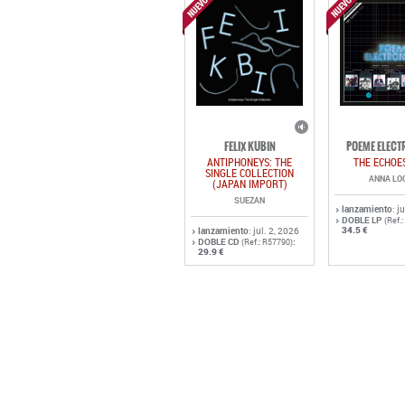
FELIX KUBIN
POEME ELECT
ANTIPHONEYS: THE
THE ECHOE
SINGLE COLLECTION
ANNA LO
(JAPAN IMPORT)
SUEZAN
lanzamiento
: j
DOBLE LP
(Ref.
34.5 €
lanzamiento
: jul. 2, 2026
DOBLE CD
:
(Ref.: R57790)
29.9 €