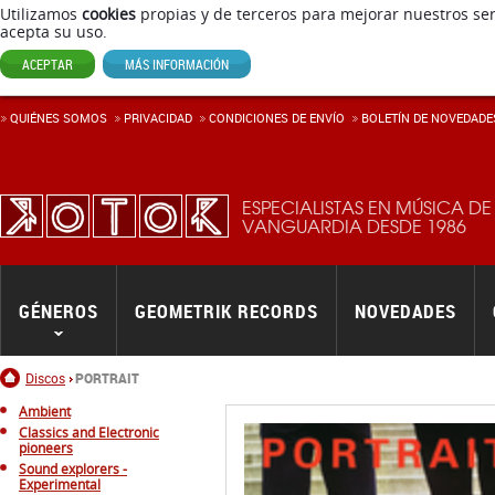
Utilizamos
cookies
propias y de terceros para mejorar nuestros ser
acepta su uso.
ACEPTAR
MÁS INFORMACIÓN
QUIÉNES SOMOS
PRIVACIDAD
CONDICIONES DE ENVÍ­O
BOLETÍN DE NOVEDADE
ESPECIALISTAS EN MÚSICA DE
VANGUARDIA DESDE 1986
GÉNEROS
GEOMETRIK RECORDS
NOVEDADES
Inicio
Discos
PORTRAIT
Ambient
Classics and Electronic
pioneers
Sound explorers -
Experimental