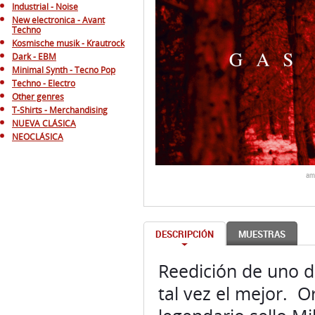
Minimal Synth - Tecno Pop
Techno - Electro
Other genres
T-Shirts - Merchandising
NUEVA CLÁSICA
NEOCLÁSICA
am
DESCRIPCIÓN
MUESTRAS
Reedición de uno d
tal vez el mejor. O
legendario sello M
de tres vinilos de
techno profundo, f