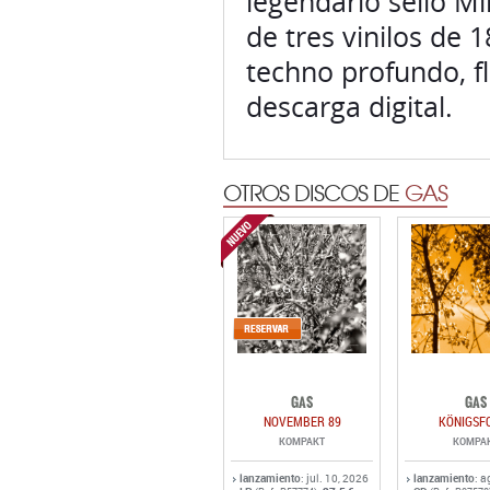
descarga digital.
OTROS DISCOS DE
GAS
GAS
GAS
NOVEMBER 89
KÖNIGSF
KOMPAKT
KOMPA
lanzamiento
: jul. 10, 2026
lanzamiento
: a
LP
:
27.5 €
CD
(Ref.: R57774)
(Ref.: R07578
3LP
(Ref.: R5518