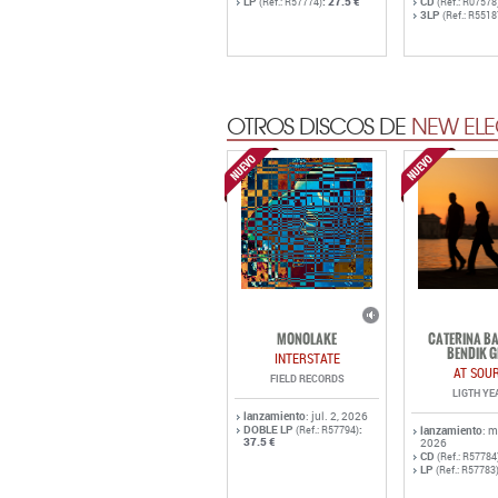
OTROS DISCOS DE
NEW ELE
MONOLAKE
CATERINA BA
BENDIK G
INTERSTATE
AT SOU
FIELD RECORDS
LIGTH YE
lanzamiento
: jul. 2, 2026
DOBLE LP
:
(Ref.: R57794)
lanzamiento
: 
37.5 €
2026
CD
(Ref.: R57784
LP
(Ref.: R57783