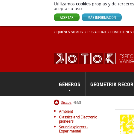
Utilizamos
cookies
propias y de terceros
acepta su uso.
ACEPTAR
MÁS INFORMACIÓN
QUIÉNES SOMOS
PRIVACIDAD
CONDICIONES D
ESPEC
VANGU
GÉNEROS
GEOMETRIK RECO
Inicio
Discos
GAS
Ambient
Classics and Electronic
pioneers
Sound explorers -
Experimental