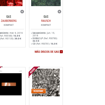
GAS
GAS
ZAUBERBERG
RAUSCH
KOMPAKT
KOMPAKT
zamiento
: mar. 9, 2019
lanzamiento
: jun. 15,
2018
:
16.0 €
Ref.: R55189)
DOBLE LP
:
:
39.0 €
(Ref.: R50780)
(Ref.: R51135)
32.5 €
CD
:
16.0 €
(Ref.: R50781)
MÁS DISCOS DE GAS