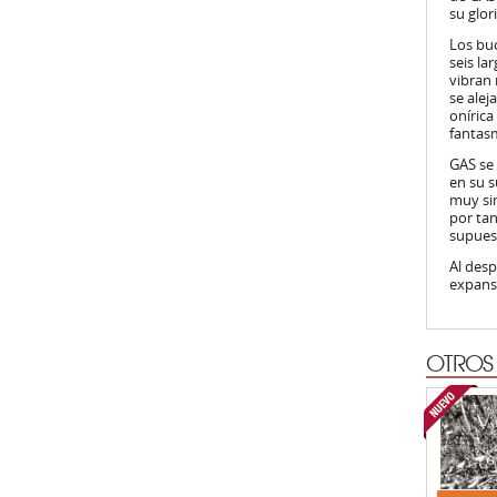
su glor
Los buc
seis la
vibran
se alej
onírica
fantas
GAS se 
en su s
muy sim
por tan
supues
Al desp
expansi
OTROS