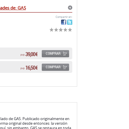
ades de: GAS
Compartir en:
39,00 €
COMPRAR
pvp:
16,50 €
COMPRAR
pvp:
tulado de GAS. Publicado originalmente en
forma original desde entonces: la versión
Aquí, sin embargo, GAS se restaura en toda