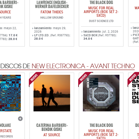
A BARBIERI -
LAWRENCE ENGLISH -
THE BLACK DOG
IK GISKE
WERNER DAFELDECKER
MUSIC FOR REAL
WA
AIRPORTS (BOX SET 2-
SOURCE
FATOM THIDES
5XCD)
TH YEARS
HALLOW GROUND
DUST SCIENCE LTD
lan
to
: mayo 22,
lanzamiento
: mayo 29,
202
2026
lanzamiento
: jul. 2, 2026
PIC
:
17.0 €
LP LTD.ED.
:
5xCD BOX
:
57784)
(Ref.: R567793)
(Ref.: R57780)
GAT
28.0 €
34.0 €
:
28.0 €
57783)
(Ref
 DISCOS DE
NEW ELECTRONICA - AVANT TECHNO
NOLAKE
CATERINA BARBIERI -
THE BLACK DOG
DE
BENDIK GISKE
ERSTATE
MUSIC FOR REAL
AIRPORTS (BOX SET 2-
AT SOURCE
T
D RECORDS
5XCD)