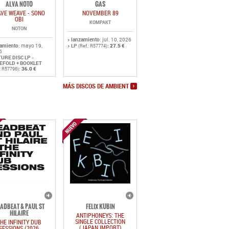
ALVA NOTO
GAS
VE WEAVE - SONO
NOVEMBER 89
OBI
KOMPAKT
NOTON
lanzamiento
: jul. 10, 2026
zamiento
: mayo 19,
LP
:
27.5 €
(Ref.: R57774)
6
TURE DISC LP -
EFOLD + BOOKLET
:
36.0 €
.: R57796)
MÁS DISCOS DE AMBIENT
ADBEAT & PAUL ST
FELIX KUBIN
HILAIRE
ANTIPHONEYS: THE
SINGLE COLLECTION
HE INFINITY DUB
(JAPAN IMPORT)
SESSIONS (2026