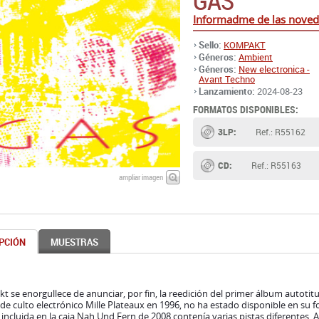
GAS
Informadme de las noved
Sello:
KOMPAKT
Géneros:
Ambient
Géneros:
New electronica -
Avant Techno
Lanzamiento:
2024-08-23
FORMATOS DISPONIBLES:
3LP:
Ref.: R55162
CD:
Ref.: R55163
ampliar imagen
PCIÓN
MUESTRAS
 se enorgullece de anunciar, por fin, la reedición del primer álbum autoti
o de culto electrónico Mille Plateaux en 1996, no ha estado disponible en su 
incluida en la caja Nah Und Fern de 2008 contenía varias pistas diferentes. 