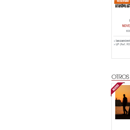
NOVE
KO
lanzamien
LP
(Ref.: R
OTROS