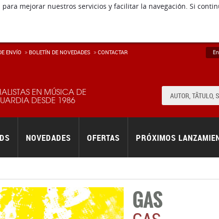
 para mejorar nuestros servicios y facilitar la navegación. Si co
E ENVÍ­O
BOLETÍN DE NOVEDADES
CONTACTAR
En
IALISTAS EN MÚSICA DE
ARDIA DESDE 1986
RDS
NOVEDADES
OFERTAS
PRÓXIMOS LANZAMIE
GAS