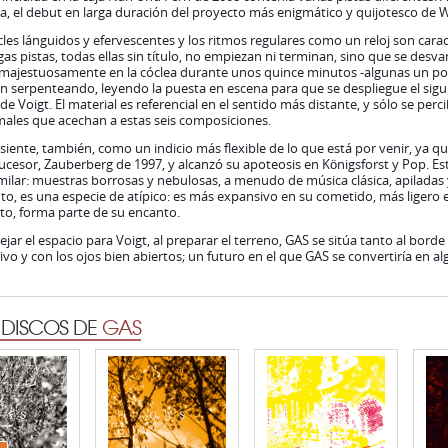
ia, el debut en larga duración del proyecto más enigmático y quijotesco de 
les lánguidos y efervescentes y los ritmos regulares como un reloj son carac
rgas pistas, todas ellas sin título, no empiezan ni terminan, sino que se des
 majestuosamente en la cóclea durante unos quince minutos -algunas un poc
an serpenteando, leyendo la puesta en escena para que se despliegue el sigui
 de Voigt. El material es referencial en el sentido más distante, y sólo se pe
males que acechan a estas seis composiciones.
siente, también, como un indicio más flexible de lo que está por venir, ya q
ucesor, Zauberberg de 1997, y alcanzó su apoteosis en Königsforst y Pop. 
ilar: muestras borrosas y nebulosas, a menudo de música clásica, apiladas
to, es una especie de atípico: es más expansivo en su cometido, más ligero 
to, forma parte de su encanto.
ejar el espacio para Voigt, al preparar el terreno, GAS se sitúa tanto al bor
vo y con los ojos bien abiertos; un futuro en el que GAS se convertiría en 
 DISCOS DE
GAS