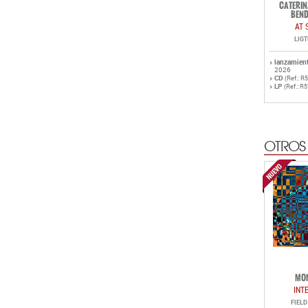
CATERIN
BEND
AT 
LIG
lanzamien
2026
CD
(Ref.: R
LP
(Ref.: R
OTROS
MO
INT
FIEL