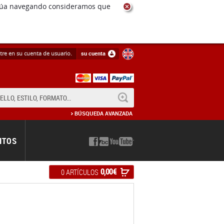
ntinúa navegando consideramos que
tre en su cuenta de usuario.
su cuenta
BUSCAR
BÚSQUEDA AVANZADA
NTOS
0,00 €
0 ARTÍCULOS