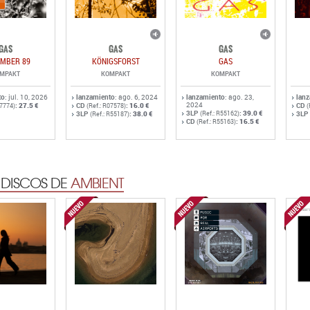
GAS
GAS
GAS
MBER 89
KÖNIGSFORST
GAS
MPAKT
KOMPAKT
KOMPAKT
to
: jul. 10, 2026
lanzamiento
: ago. 6, 2024
lanzamiento
: ago. 23,
lan
2024
:
27.5 €
CD
:
16.0 €
CD
57774)
(Ref.: R07578)
(
3LP
:
39.0 €
3LP
:
38.0 €
(Ref.: R55162)
3LP
(Ref.: R55187)
CD
:
16.5 €
(Ref.: R55163)
 DISCOS DE
AMBIENT