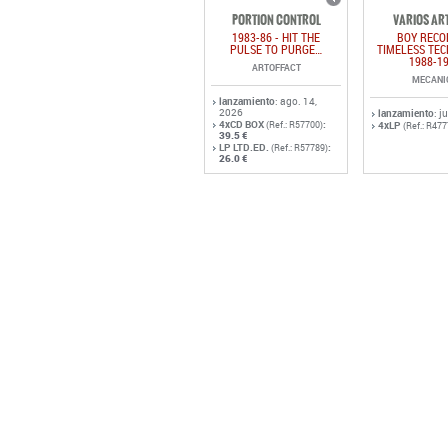
PORTION CONTROL
VARIOS AR
1983-86 - HIT THE
BOY RECO
PULSE TO PURGE…
TIMELESS TE
1988-1
ARTOFFACT
MECANI
lanzamiento
: ago. 14,
2026
lanzamiento
: j
4xCD BOX
:
(Ref.: R57700)
4xLP
(Ref.: R477
39.5 €
LP LTD.ED.
:
(Ref.: R57789)
26.0 €