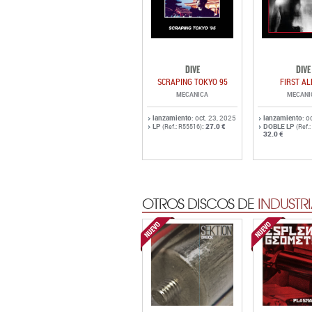
DIVE
DIVE
SCRAPING TOKYO 95
FIRST A
MECANICA
MECANI
lanzamiento
: oct. 23, 2025
lanzamiento
: o
LP
:
27.0 €
DOBLE LP
(Ref.: R55516)
(Ref.
32.0 €
OTROS DISCOS DE
INDUSTRI