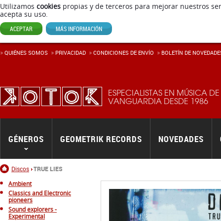
Utilizamos
cookies
propias y de terceros para mejorar nuestros ser
acepta su uso.
ACEPTAR
MÁS INFORMACIÓN
QUIÉNES SOMOS
PRIVACIDAD
CONDICIONES DE ENVÍ­O
BOLETÍN DE NOVEDADE
ESPECIALISTAS EN MÚSICA DE
VANGUARDIA DESDE 1986
GÉNEROS
GEOMETRIK RECORDS
NOVEDADES
Inicio
Discos
TRUE LIES
Ambient
Classics and Electronic
pioneers
Sound explorers -
Experimental