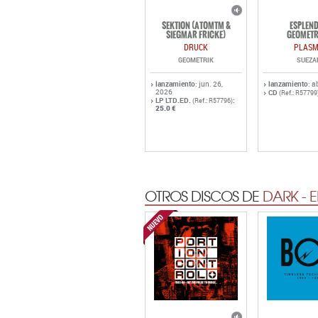
SEKTION (ATOMTM &
ESPLEN
SIEGMAR FRICKE)
GEOMETR
DRUCK
PLAS
GEOMETRIK
SUEZA
lanzamiento
: jun. 26,
lanzamiento
: a
2026
CD
(Ref.: R57799
LP LTD.ED.
:
(Ref.: R57796)
25.0 €
OTROS DISCOS DE
DARK - 