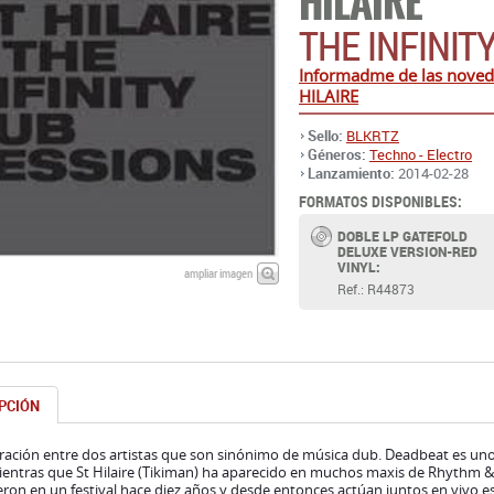
HILAIRE
THE INFINIT
Informadme de las nove
HILAIRE
Sello:
BLKRTZ
Géneros:
Techno - Electro
Lanzamiento:
2014-02-28
FORMATOS DISPONIBLES:
DOBLE LP GATEFOLD
DELUXE VERSION-RED
VINYL:
ampliar imagen
Ref.: R44873
PCIÓN
ración entre dos artistas que son sinónimo de música dub. Deadbeat es un
entras que St Hilaire (Tikiman) ha aparecido en muchos maxis de Rhythm & 
ron en un festival hace diez años y desde entonces actúan juntos en vivo 