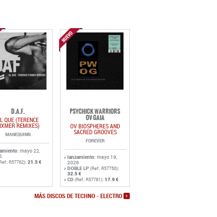
D.A.F.
PSYCHICK WARRIORS
OV GAIA
L QUE (TERENCE
IXMER REMIXES)
OV BIOSPHERES AND
SACRED GROOVES
MANEQUINN
FOREVER
zamiento
: mayo 22,
6
lanzamiento
: mayo 19,
:
21.5 €
Ref.: R57762)
2026
DOBLE LP
:
(Ref.: R57750)
32.5 €
CD
:
17.9 €
(Ref.: R57781)
MÁS DISCOS DE TECHNO - ELECTRO