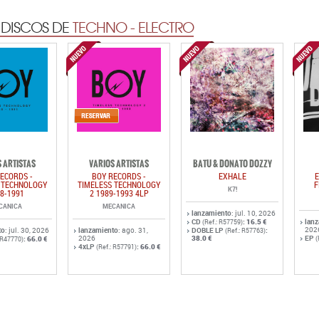
 DISCOS DE
TECHNO - ELECTRO
 ARTISTAS
VARIOS ARTISTAS
BATU & DONATO DOZZY
ECORDS -
BOY RECORDS -
EXHALE
E
 TECHNOLOGY
TIMELESS TECHNOLOGY
F
K7!
8-1991
2 1989-1993 4LP
CANICA
MECANICA
lanzamiento
: jul. 10, 2026
CD
:
16.5 €
lan
(Ref.: R57759)
202
to
: jul. 30, 2026
lanzamiento
: ago. 31,
DOBLE LP
:
(Ref.: R57763)
2026
38.0 €
EP
:
66.0 €
(
: R47770)
4xLP
:
66.0 €
(Ref.: R57791)