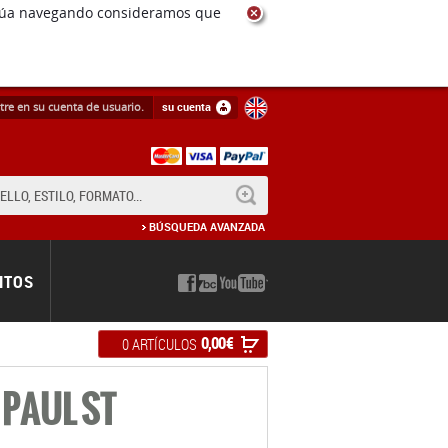
ntinúa navegando consideramos que
tre en su cuenta de usuario.
su cuenta
BUSCAR
BÚSQUEDA AVANZADA
NTOS
0,00 €
0 ARTÍCULOS
 PAUL ST