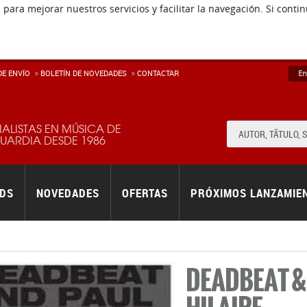
 para mejorar nuestros servicios y facilitar la navegación. Si co
E ENVÍ­O
BOLETÍN DE NOVEDADES
CONTACTAR
En
IALISTAS EN MÚSICA DE
ARDIA DESDE 1986
RDS
NOVEDADES
OFERTAS
PRÓXIMOS LANZAMIE
DEADBEAT &