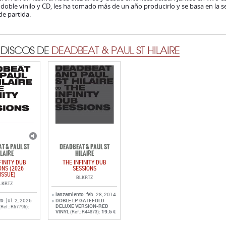
 doble vinilo y CD, les ha tomado más de un año producirlo y se basa en la 
e partida.
 DISCOS DE
DEADBEAT & PAUL ST HILAIRE
T & PAUL ST
DEADBEAT & PAUL ST
ILAIRE
HILAIRE
FINITY DUB
THE INFINITY DUB
ONS (2026
SESSIONS
ISSUE)
BLKRTZ
LKRTZ
lanzamiento
: feb. 28, 2014
to
: jul. 2, 2026
DOBLE LP GATEFOLD
DELUXE VERSION-RED
:
(Ref.: R57795)
VINYL
:
19.5 €
(Ref.: R44873)