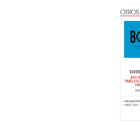
OTROS
VARIOS
BOY R
TIMELESS
198
ME
lanzamien
4xLP
(Ref.