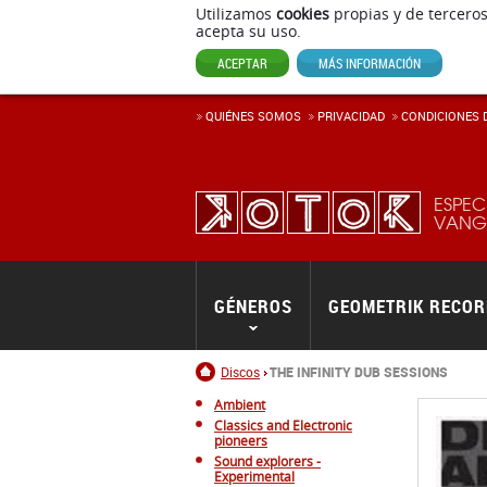
Utilizamos
cookies
propias y de terceros
acepta su uso.
ACEPTAR
MÁS INFORMACIÓN
QUIÉNES SOMOS
PRIVACIDAD
CONDICIONES D
ESPEC
VANGU
GÉNEROS
GEOMETRIK RECO
Inicio
Discos
THE INFINITY DUB SESSIONS
Ambient
Classics and Electronic
pioneers
Sound explorers -
Experimental