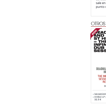
sale en
punto d
OTROS
DEADBEA
H
THE IN
SESSI
RE
B
lanzamien
DOBLE LP
32.5 €