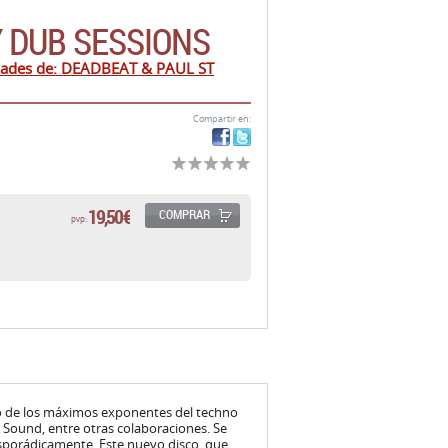
Y DUB SESSIONS
dades de: DEADBEAT & PAUL ST
Compartir en:
19,50 €
COMPRAR
pvp:
o de los máximos exponentes del techno
Sound, entre otras colaboraciones. Se
esporádicamente. Este nuevo disco, que