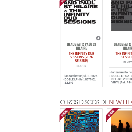
DEADBEAT & PAUL ST
DEADBEAT & 
HILAIRE
HILAI
THE INFINITY DUB
THE INFINI
SESSIONS (2026
SESSIO
REISSUE)
BLKRT
BLKRTZ
lanzamiento
: f
lanzamiento
: jul. 2, 2026
DOBLE LP GAT
DELUXE VERSI
DOBLE LP
:
(Ref.: R57795)
VINYL
32.5 €
(Ref.: R44
OTROS DISCOS DE
NEW ELE