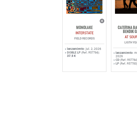
MONOLAKE
CATERINA BA
BENDIK G
INTERSTATE
AT SOU
FIELD RECORDS
LIGTH YE
lanzamiento
: jul. 2, 2026
DOBLE LP
:
(Ref.: R57794)
lanzamiento
: 
37.5 €
2026
CD
(Ref.: R57784
LP
(Ref.: R57783