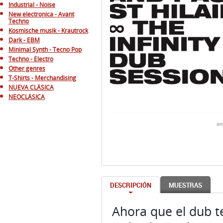
Industrial - Noise
New electronica - Avant
Techno
Kosmische musik - Krautrock
Dark - EBM
Minimal Synth - Tecno Pop
Techno - Electro
Other genres
T-Shirts - Merchandising
NUEVA CLÁSICA
NEOCLÁSICA
am
DESCRIPCIÓN
MUESTRAS
Ahora que el dub t