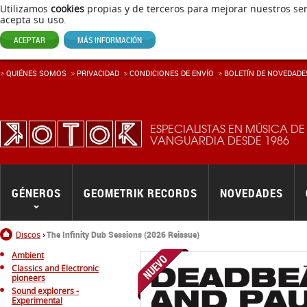
Utilizamos
cookies
propias y de terceros para mejorar nuestros ser
acepta su uso.
ACEPTAR
MÁS INFORMACIÓN
QUIÉNES SOMOS
PRIVACIDAD
CONDICIONES DE ENVÍ­O
BOLETÍN DE NOVEDADE
ESPECIALISTAS EN MÚSICA DE
VANGUARDIA DESDE 1986
GÉNEROS
GEOMETRIK RECORDS
NOVEDADES
Inicio
Discos
The Infinity Dub Sessions (2026 Reissue)
Ambient
Classics and Electronic
pioneers
Sound explorers -
Experimental