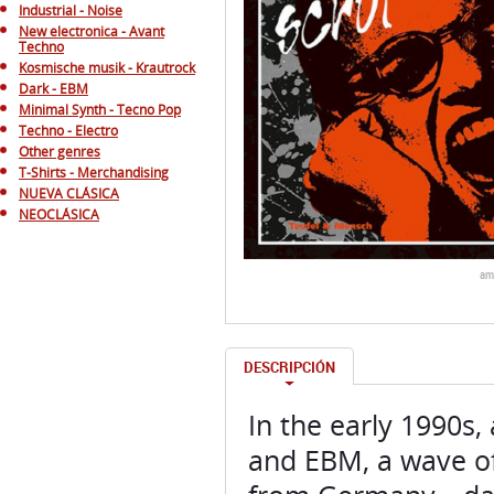
Industrial - Noise
New electronica - Avant
Techno
Kosmische musik - Krautrock
Dark - EBM
Minimal Synth - Tecno Pop
Techno - Electro
Other genres
T-Shirts - Merchandising
NUEVA CLÁSICA
NEOCLÁSICA
am
DESCRIPCIÓN
In the early 1990s,
and EBM, a wave o