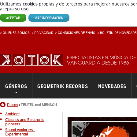
Utilizamos
cookies
propias y de terceros para mejorar nuestros ser
acepta su uso.
ACEPTAR
MÁS INFORMACIÓN
QUIÉNES SOMOS
PRIVACIDAD
CONDICIONES DE ENVÍ­O
BOLETÍN DE NOVEDADE
ESPECIALISTAS EN MÚSICA DE
VANGUARDIA DESDE 1986
GÉNEROS
GEOMETRIK RECORDS
NOVEDADES
Inicio
Discos
TEUFEL and MENSCH
Ambient
Classics and Electronic
pioneers
Sound explorers -
Experimental