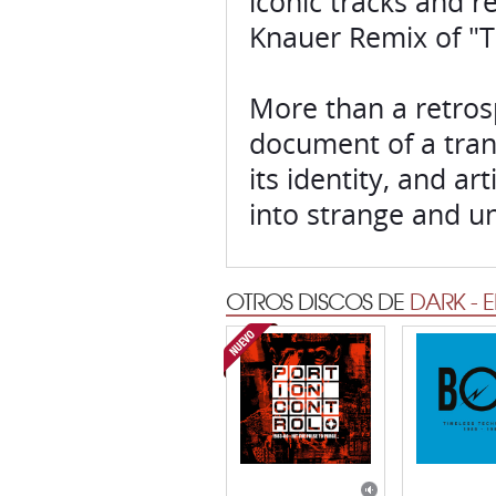
iconic tracks and r
Knauer Remix of "T
More than a retros
document of a tran
its identity, and ar
into strange and u
OTROS DISCOS DE
DARK - 