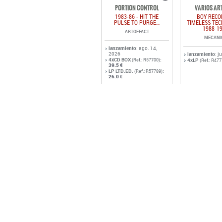
PORTION CONTROL
VARIOS AR
1983-86 - HIT THE
BOY RECO
PULSE TO PURGE…
TIMELESS TE
1988-1
ARTOFFACT
MECANI
lanzamiento
: ago. 14,
2026
lanzamiento
: j
4xCD BOX
:
(Ref.: R57700)
4xLP
(Ref.: R477
39.5 €
LP LTD.ED.
:
(Ref.: R57789)
26.0 €