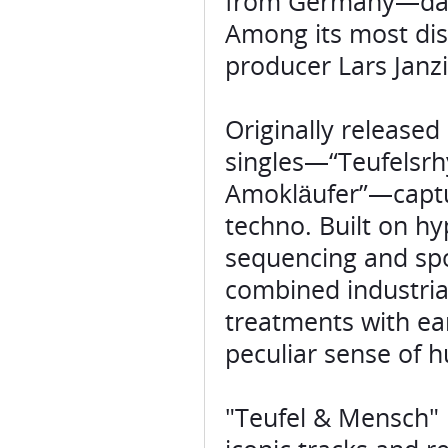
from Germany—dark,
Among its most dist
producer Lars Janzi
Originally released
singles—“Teufelsr
Amokläufer”—captu
techno. Built on hy
sequencing and sp
combined industria
treatments with ea
peculiar sense of 
"Teufel & Mensch" 