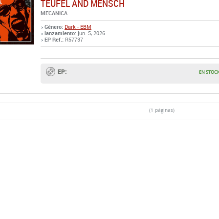
TEUFEL AND MENSCH
MECANICA
Género:
Dark - EBM
lanzamiento
: jun. 5, 2026
EP Ref.:
R57737
EP:
EN STOC
(1 páginas)