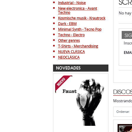
SCR
Industrial - Noise
New electronica - Avant
Techno
No hay 
Kosmische musik - Krautrock
Dark - EBM
Minimal Synth - Tecno Pop
SI
Techno - Electro
Other genres
Insc
T-Shirts - Merchandising
NUEVA CLÁSICA
EMAI
NEOCLÁSICA
NOVEDADES
DISCO
Mostrand
Ordenar: