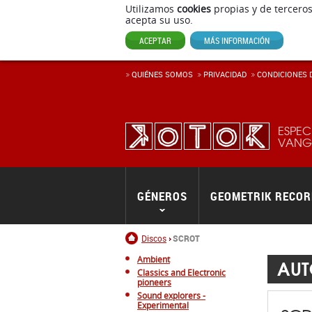
Utilizamos
cookies
propias y de terceros
acepta su uso.
ACEPTAR
MÁS INFORMACIÓN
QUIÉNES SOMOS
PRIVACIDAD
CONDICIONES D
ESPEC
VANGU
GÉNEROS
GEOMETRIK RECO
Inicio
Discos
SCROT
Ambient
AUT
Classics and Electronic
pioneers
Sound explorers -
Experimental