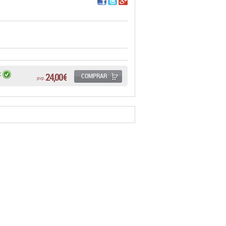
24,00 €
K
COMPRAR
pvp.