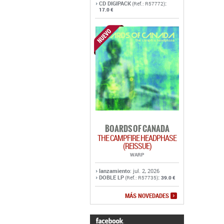
CD DIGIPACK
:
(Ref.: R57772)
17.0 €
BOARDS OF CANADA
THE CAMPFIRE HEADPHASE
(REISSUE)
WARP
lanzamiento
: jul. 2, 2026
DOBLE LP
:
(Ref.: R57735)
39.0 €
MÁS NOVEDADES