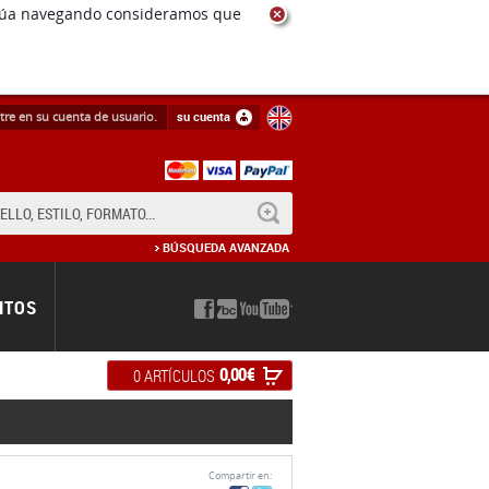
ntinúa navegando consideramos que
tre en su cuenta de usuario.
su cuenta
BUSCAR
BÚSQUEDA AVANZADA
NTOS
0,00 €
0 ARTÍCULOS
Compartir en: