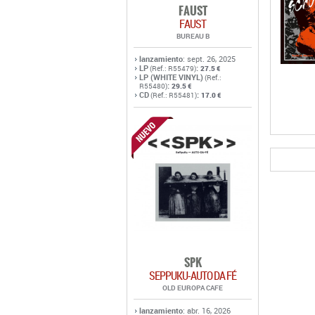
FAUST
FAUST
BUREAU B
lanzamiento
: sept. 26, 2025
LP
:
(Ref.: R55479)
27.5 €
LP (WHITE VINYL)
(Ref.:
:
R55480)
29.5 €
CD
:
(Ref.: R55481)
17.0 €
SPK
SEPPUKU-AUTO DA FÉ
OLD EUROPA CAFE
lanzamiento
: abr. 16, 2026