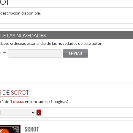
OT
descripción disponible.
GUE LAS NOVEDADES
ribete si deseas estar al dia de las novedades de este autor.
ENVIAR
L *:
S DE
SCROT
o
1
de
1 discos
encontrados. (1 páginas)
ORDENAR
SCROT