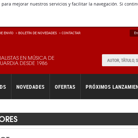
 para mejorar nuestros servicios y facilitar la navegación. Si co
E ENVÍ­O
BOLETÍN DE NOVEDADES
CONTACTAR
En
IALISTAS EN MÚSICA DE
ARDIA DESDE 1986
RDS
NOVEDADES
OFERTAS
PRÓXIMOS LANZAMIE
ORES