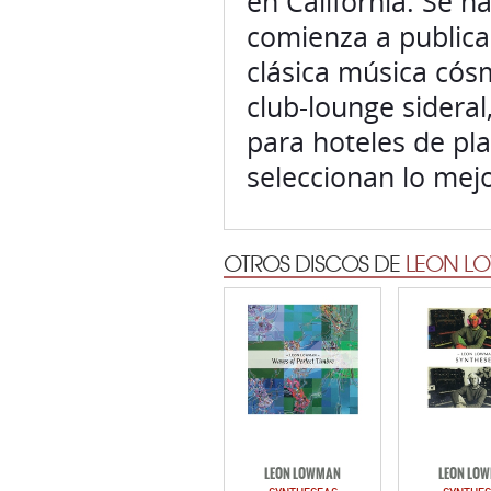
en California. Se 
comienza a publicar
clásica música cós
club-lounge sideral,
para hoteles de pl
seleccionan lo mejo
OTROS DISCOS DE
LEON L
LEON LOWMAN
LEON LO