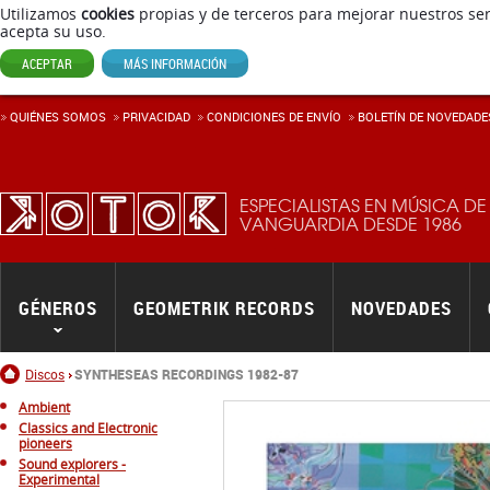
Utilizamos
cookies
propias y de terceros para mejorar nuestros ser
acepta su uso.
ACEPTAR
MÁS INFORMACIÓN
QUIÉNES SOMOS
PRIVACIDAD
CONDICIONES DE ENVÍ­O
BOLETÍN DE NOVEDADE
ESPECIALISTAS EN MÚSICA DE
VANGUARDIA DESDE 1986
GÉNEROS
GEOMETRIK RECORDS
NOVEDADES
Inicio
Discos
SYNTHESEAS RECORDINGS 1982-87
Ambient
Classics and Electronic
pioneers
Sound explorers -
Experimental