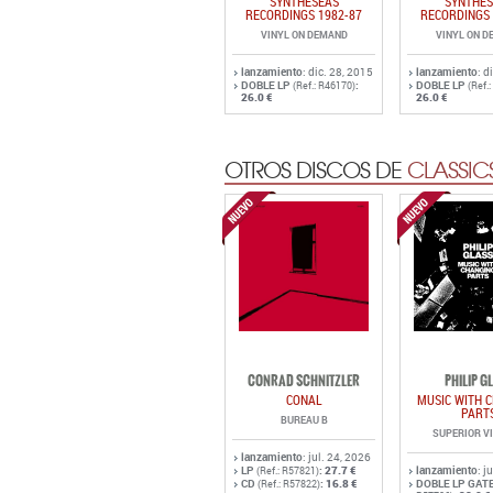
SYNTHESEAS
SYNTHES
RECORDINGS 1982-87
RECORDINGS 
VINYL ON DEMAND
VINYL ON 
lanzamiento
: dic. 28, 2015
lanzamiento
: d
DOBLE LP
:
DOBLE LP
(Ref.: R46170)
(Ref.
26.0 €
26.0 €
OTROS DISCOS DE
CLASSIC
CONRAD SCHNITZLER
PHILIP G
CONAL
MUSIC WITH 
PART
BUREAU B
SUPERIOR V
lanzamiento
: jul. 24, 2026
LP
:
27.7 €
lanzamiento
: j
(Ref.: R57821)
CD
:
16.8 €
DOBLE LP GAT
(Ref.: R57822)