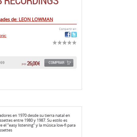
 RECORDINGS
edades de: LEON LOWMAN
Compartir en:
onic
26,00 €
COMPRAR
169
pvp:
dores en 1970 desde su tierra natal en
settes entre 1980 y 1987. Su estilo es
 el “easy listening” y la música low-fi para
ssettes