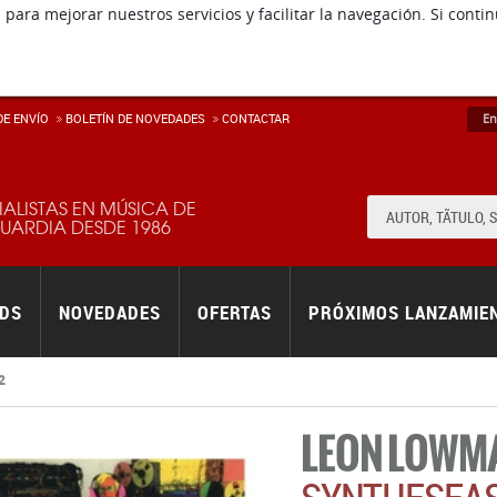
 para mejorar nuestros servicios y facilitar la navegación. Si co
E ENVÍ­O
BOLETÍN DE NOVEDADES
CONTACTAR
En
IALISTAS EN MÚSICA DE
ARDIA DESDE 1986
RDS
NOVEDADES
OFERTAS
PRÓXIMOS LANZAMIE
2
LEON LOWM