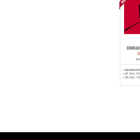
CONRAD 
C
BU
lanzamien
LP
(Ref.: R
CD
(Ref.: R