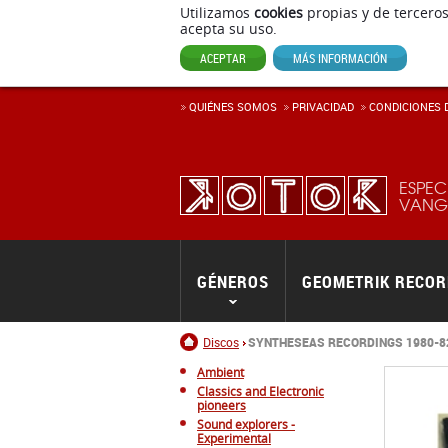
Utilizamos
cookies
propias y de terceros
acepta su uso.
ACEPTAR
MÁS INFORMACIÓN
QUIÉNES SOMOS
PRIVACIDAD
CONDICIONES D
ESPEC
VANGU
GÉNEROS
GEOMETRIK RECO
Inicio
Discos
SYNTHESEAS RECORDINGS 1980-8
Ambient
Classics and Electronic
pioneers
Sound explorers -
Experimental