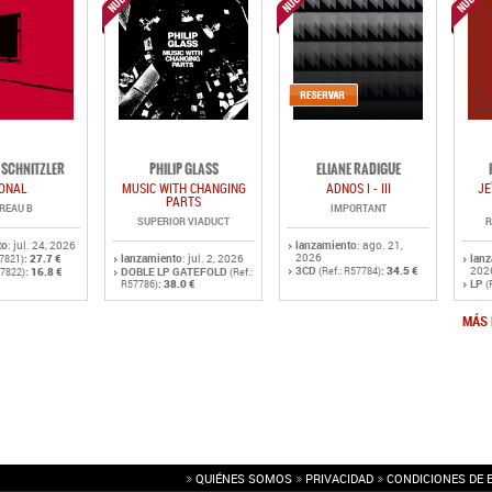
SCHNITZLER
PHILIP GLASS
ELIANE RADIGUE
ONAL
MUSIC WITH CHANGING
ADNOS I - III
JE
PARTS
REAU B
IMPORTANT
SUPERIOR VIADUCT
R
to
: jul. 24, 2026
lanzamiento
: ago. 21,
2026
:
27.7 €
lanzamiento
: jul. 2, 2026
lan
57821)
3CD
:
34.5 €
202
:
16.8 €
DOBLE LP GATEFOLD
(Ref.: R57784)
57822)
(Ref.:
:
38.0 €
LP
R57786)
(
MÁS 
QUIÉNES SOMOS
PRIVACIDAD
CONDICIONES DE 