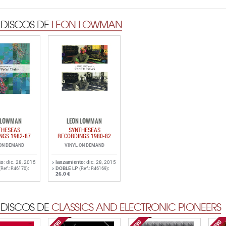
 DISCOS DE
LEON LOWMAN
 LOWMAN
LEON LOWMAN
THESEAS
SYNTHESEAS
NGS 1982-87
RECORDINGS 1980-82
 ON DEMAND
VINYL ON DEMAND
to
: dic. 28, 2015
lanzamiento
: dic. 28, 2015
:
DOBLE LP
:
(Ref.: R46170)
(Ref.: R46169)
26.0 €
 DISCOS DE
CLASSICS AND ELECTRONIC PIONEERS