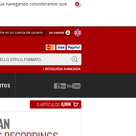
ntinúa navegando consideramos que
tre en su cuenta de usuario.
su cuenta
BUSCAR
BÚSQUEDA AVANZADA
NTOS
0,00 €
0 ARTÍCULOS
AN