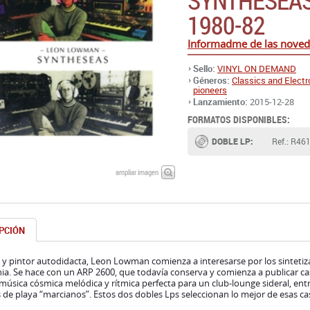
SYNTHESEAS
1980-82
Informadme de las nov
Sello:
VINYL ON DEMAND
Géneros:
Classics and Electr
pioneers
Lanzamiento:
2015-12-28
FORMATOS DISPONIBLES:
DOBLE LP:
Ref.: R46
ampliar imagen
PCIÓN
y pintor autodidacta, Leon Lowman comienza a interesarse por los sintetiza
nia. Se hace con un ARP 2600, que todavía conserva y comienza a publicar cas
 música cósmica melódica y rítmica perfecta para un club-lounge sideral, entre
 de playa “marcianos”. Estos dos dobles Lps seleccionan lo mejor de esas ca