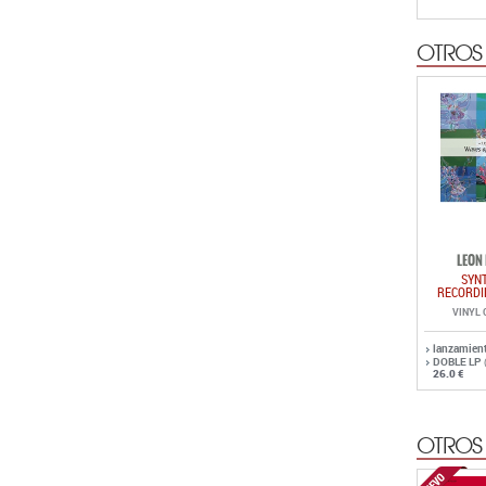
OTROS
LEON
SYN
RECORDI
VINYL
lanzamien
DOBLE LP
26.0 €
OTROS