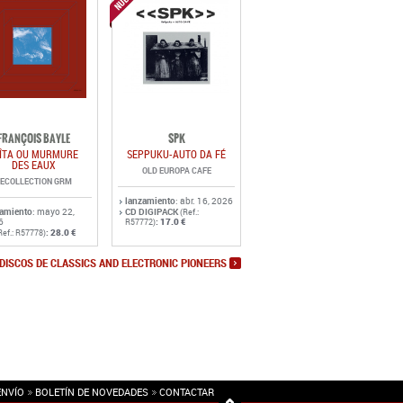
FRANÇOIS BAYLE
SPK
ÎTA OU MURMURE
SEPPUKU-AUTO DA FÉ
DES EAUX
OLD EUROPA CAFE
ECOLLECTION GRM
lanzamiento
: abr. 16, 2026
zamiento
: mayo 22,
CD DIGIPACK
(Ref.:
6
:
17.0 €
R57772)
:
28.0 €
Ref.: R57778)
DISCOS DE CLASSICS AND ELECTRONIC PIONEERS
ENVÍO
BOLETÍN DE NOVEDADES
CONTACTAR