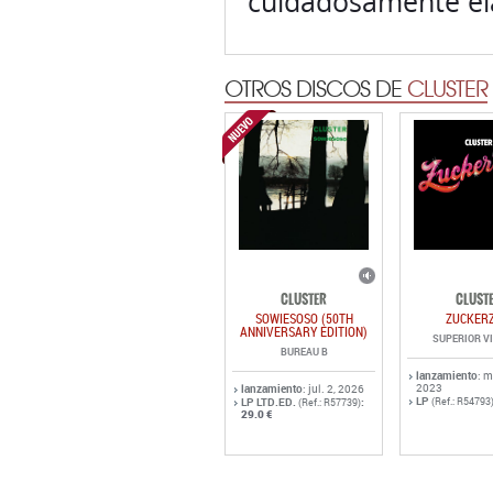
cuidadosamente e
OTROS DISCOS DE
CLUSTER
CLUSTER
CLUST
SOWIESOSO (50TH
ZUCKERZ
ANNIVERSARY EDITION)
SUPERIOR V
BUREAU B
lanzamiento
: m
2023
lanzamiento
: jul. 2, 2026
LP
LP LTD.ED.
:
(Ref.: R54793
(Ref.: R57739)
29.0 €