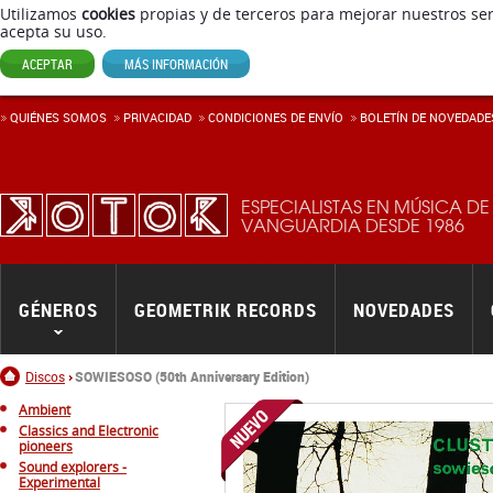
Utilizamos
cookies
propias y de terceros para mejorar nuestros ser
acepta su uso.
ACEPTAR
MÁS INFORMACIÓN
QUIÉNES SOMOS
PRIVACIDAD
CONDICIONES DE ENVÍ­O
BOLETÍN DE NOVEDADE
ESPECIALISTAS EN MÚSICA DE
VANGUARDIA DESDE 1986
GÉNEROS
GEOMETRIK RECORDS
NOVEDADES
Inicio
Discos
SOWIESOSO (50th Anniversary Edition)
Ambient
Classics and Electronic
pioneers
Sound explorers -
Experimental