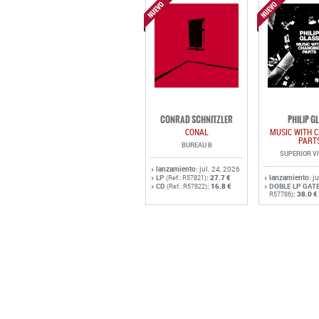
CONRAD SCHNITZLER
PHILIP G
CONAL
MUSIC WITH 
PART
BUREAU B
SUPERIOR V
lanzamiento
: jul. 24, 2026
LP
:
27.7 €
lanzamiento
: j
(Ref.: R57821)
CD
:
16.8 €
DOBLE LP GAT
(Ref.: R57822)
:
38.0 €
R57786)