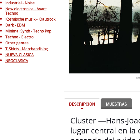
Industrial - Noise
New electronica - Avant
Techno
Kosmische musik - Krautrock
Dark - EBM
Minimal Synth - Tecno Pop
Techno - Electro
Other genres
T-Shirts - Merchandising
NUEVA CLÁSICA
NEOCLÁSICA
am
DESCRIPCIÓN
MUESTRAS
Cluster —Hans-Joa
lugar central en la