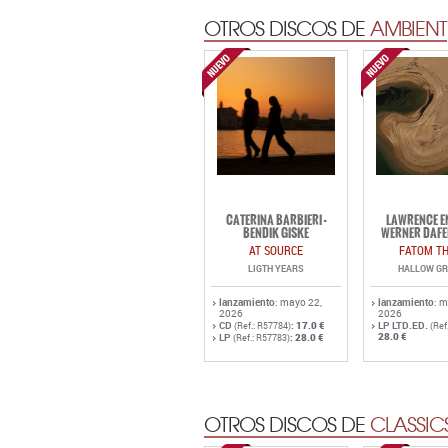
OTROS DISCOS DE
AMBIENT
CATERINA BARBIERI -
LAWRENCE EN
BENDIK GISKE
WERNER DAFE
AT SOURCE
FATOM TH
LIGTH YEARS
HALLOW G
lanzamiento
: mayo 22,
lanzamiento
: 
2026
2026
CD
:
17.0 €
LP LTD.ED.
(Ref.: R57784)
(Ref
28.0 €
LP
:
28.0 €
(Ref.: R57783)
OTROS DISCOS DE
CLASSIC