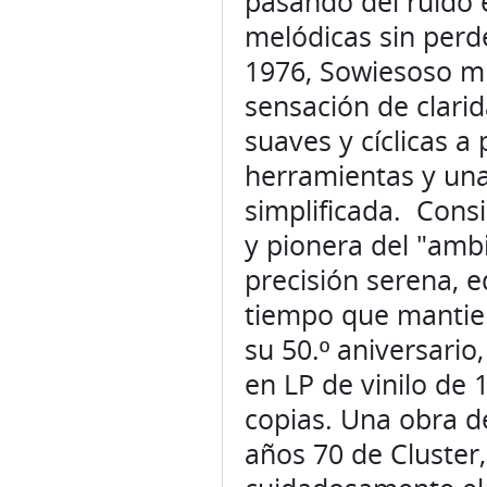
pasando del ruido 
melódicas sin perde
1976, Sowiesoso m
sensación de clari
suaves y cíclicas a
herramientas y una
simplificada. Con
y pionera del "amb
precisión serena, eq
tiempo que mantien
su 50.º aniversario
en LP de vinilo de
copias. Una obra d
años 70 de Cluste