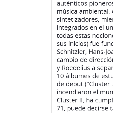
auténticos pioneros
música ambiental, 
sintetizadores, mi
integrados en el u
todas estas nocione
sus inicios) fue fu
Schnitzler, Hans-J
cambio de direcció
y Roedelius a separ
10 álbumes de estu
de debut ("Cluster 7
incendiaron el mund
Cluster II, ha cump
71, puede decirse 