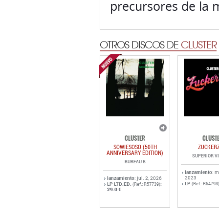
precursores de la 
OTROS DISCOS DE
CLUSTER
CLUSTER
CLUST
SOWIESOSO (50TH
ZUCKERZ
ANNIVERSARY EDITION)
SUPERIOR V
BUREAU B
lanzamiento
: m
2023
lanzamiento
: jul. 2, 2026
LP
LP LTD.ED.
:
(Ref.: R54793
(Ref.: R57739)
29.0 €