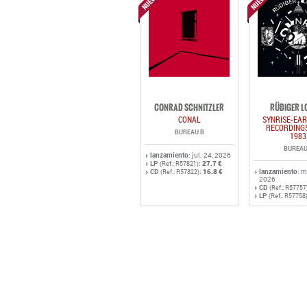
CONRAD SCHNITZLER
RÜDIGER L
CONAL
SYNRISE-EAR
RECORDINGS
BUREAU B
1983
BUREAU
lanzamiento
: jul. 24, 2026
LP
:
27.7 €
(Ref.: R57821)
CD
:
16.8 €
lanzamiento
: 
(Ref.: R57822)
2026
CD
(Ref.: R57757
LP
(Ref.: R57758