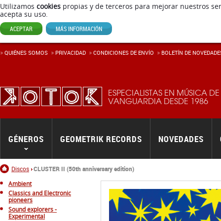
Utilizamos
cookies
propias y de terceros para mejorar nuestros ser
acepta su uso.
ACEPTAR
MÁS INFORMACIÓN
QUIÉNES SOMOS
PRIVACIDAD
CONDICIONES DE ENVÍ­O
BOLETÍN DE NOVEDADE
ESPECIALISTAS EN MÚSICA DE
VANGUARDIA DESDE 1986
GÉNEROS
GEOMETRIK RECORDS
NOVEDADES
Inicio
Discos
CLUSTER II (50th anniversary edition)
Ambient
Classics and Electronic
pioneers
Sound explorers -
Experimental