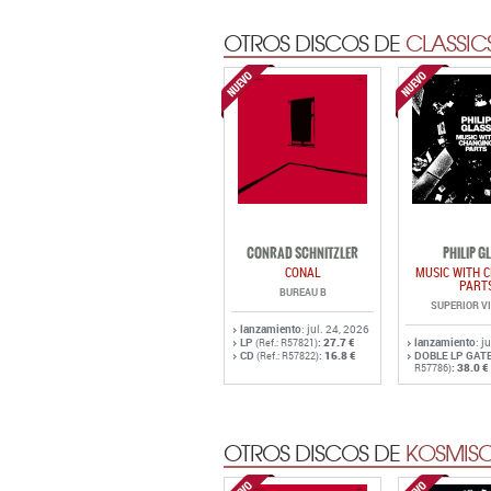
OTROS DISCOS DE
CLASSIC
CONRAD SCHNITZLER
PHILIP G
CONAL
MUSIC WITH 
PART
BUREAU B
SUPERIOR V
lanzamiento
: jul. 24, 2026
LP
:
27.7 €
lanzamiento
: j
(Ref.: R57821)
CD
:
16.8 €
DOBLE LP GAT
(Ref.: R57822)
:
38.0 €
R57786)
OTROS DISCOS DE
KOSMISC