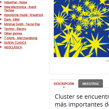
Industrial - Noise
New electronica - Avant
Techno
Kosmische musik - Krautrock
Dark - EBM
Minimal Synth - Tecno Pop
Techno - Electro
Other genres
T-Shirts - Merchandising
NUEVA CLÁSICA
NEOCLÁSICA
am
DESCRIPCIÓN
MUESTRAS
Cluster se encuentr
más importantes de