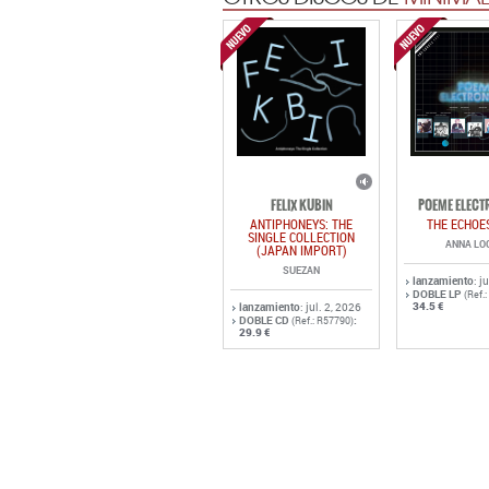
FELIX KUBIN
POEME ELECT
ANTIPHONEYS: THE
THE ECHOE
SINGLE COLLECTION
ANNA LO
(JAPAN IMPORT)
SUEZAN
lanzamiento
: j
DOBLE LP
(Ref.
34.5 €
lanzamiento
: jul. 2, 2026
DOBLE CD
:
(Ref.: R57790)
29.9 €