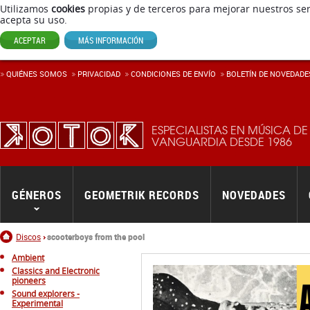
Utilizamos
cookies
propias y de terceros para mejorar nuestros ser
acepta su uso.
ACEPTAR
MÁS INFORMACIÓN
QUIÉNES SOMOS
PRIVACIDAD
CONDICIONES DE ENVÍ­O
BOLETÍN DE NOVEDADE
ESPECIALISTAS EN MÚSICA DE
VANGUARDIA DESDE 1986
GÉNEROS
GEOMETRIK RECORDS
NOVEDADES
Inicio
Discos
scooterboys from the pool
Ambient
Classics and Electronic
pioneers
Sound explorers -
Experimental