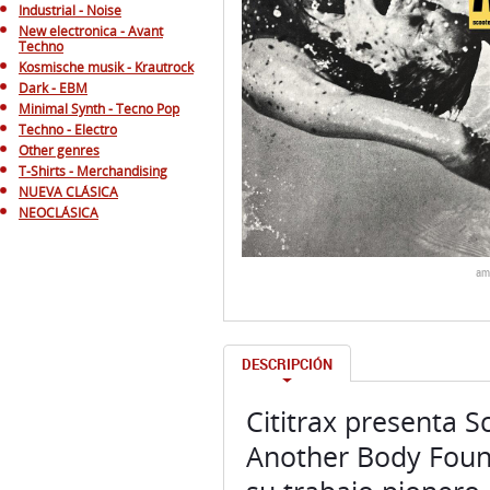
Industrial - Noise
New electronica - Avant
Techno
Kosmische musik - Krautrock
Dark - EBM
Minimal Synth - Tecno Pop
Techno - Electro
Other genres
T-Shirts - Merchandising
NUEVA CLÁSICA
NEOCLÁSICA
am
DESCRIPCIÓN
Cititrax presenta S
Another Body Found