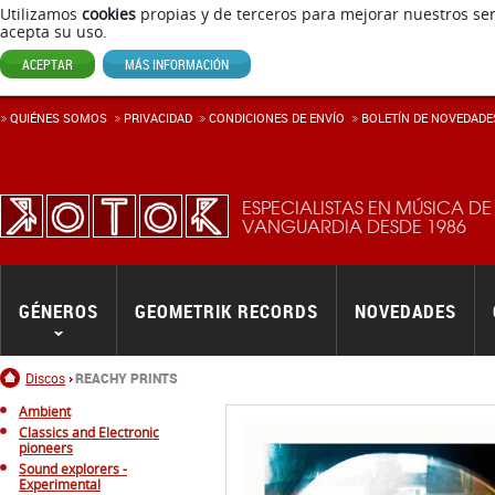
Utilizamos
cookies
propias y de terceros para mejorar nuestros ser
acepta su uso.
ACEPTAR
MÁS INFORMACIÓN
QUIÉNES SOMOS
PRIVACIDAD
CONDICIONES DE ENVÍ­O
BOLETÍN DE NOVEDADE
ESPECIALISTAS EN MÚSICA DE
VANGUARDIA DESDE 1986
GÉNEROS
GEOMETRIK RECORDS
NOVEDADES
Inicio
Discos
REACHY PRINTS
Ambient
Classics and Electronic
pioneers
Sound explorers -
Experimental