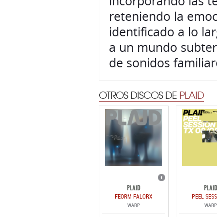
incorporando las t
reteniendo la emoci
identificado a lo l
a un mundo subterr
de sonidos familia
OTROS DISCOS DE
PLAID
PLAID
PLAI
FEORM FALORX
PEEL SESS
WARP
WARP