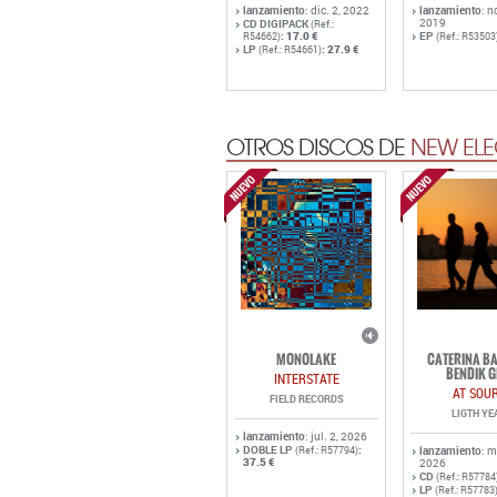
lanzamiento
: dic. 2, 2022
lanzamiento
: n
2019
CD DIGIPACK
(Ref.:
:
17.0 €
EP
R54662)
(Ref.: R53503
LP
:
27.9 €
(Ref.: R54661)
OTROS DISCOS DE
NEW ELE
MONOLAKE
CATERINA BA
BENDIK G
INTERSTATE
AT SOU
FIELD RECORDS
LIGTH YE
lanzamiento
: jul. 2, 2026
DOBLE LP
:
(Ref.: R57794)
lanzamiento
: 
37.5 €
2026
CD
(Ref.: R57784
LP
(Ref.: R57783