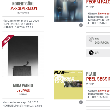
FEORM FAL
ROBERT GÖRL
WARP
DARK SILVER MOON
BUREAU B
Género:
New elect
lanzamiento
: dic.
CD DIGIPACK Ref.
lanzamiento
: mayo 22, 2026
LP Ref.:
R54661
LP
:
(Ref.: R57759)
28.0 €
CD
:
(Ref.: R57788)
17.0 €
CD
DIGIPACK:
LP:
PLAID
PEEL SESSI
WARP
MIKA VAINIO
SYSIVALO
Género:
New elect
lanzamiento
: nov
SAHKO
EP Ref.:
R53503
lanzamiento
: sept. 26, 2025
DOBLE LP
:
(Ref.: R55502)
33.0 €