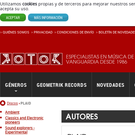
Utilizamos
cookies
propias y de terceros para mejorar nuestros ser
acepta su uso.
ACEPTAR
MÁS INFORMACIÓN
QUIÉNES SOMOS
PRIVACIDAD
CONDICIONES DE ENVÍ­O
BOLETÍN DE NOVEDADE
ESPECIALISTAS EN MÚSICA DE
VANGUARDIA DESDE 1986
GÉNEROS
GEOMETRIK RECORDS
NOVEDADES
Inicio
Discos
PLAID
Ambient
AUTORES
Classics and Electronic
pioneers
Sound explorers -
Experimental