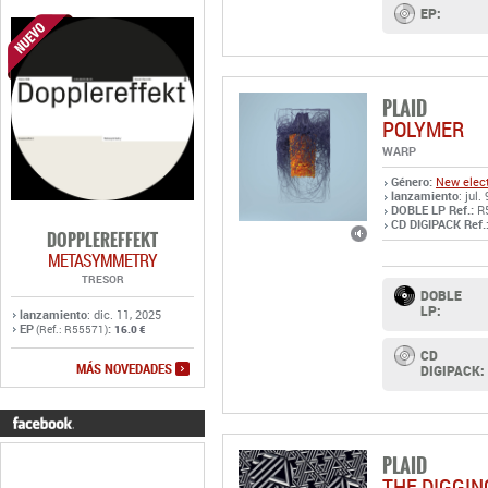
EP:
PLAID
POLYMER
WARP
Género:
New elect
lanzamiento
: jul.
DOBLE LP Ref.:
R
CD DIGIPACK Ref.
DOPPLEREFFEKT
METASYMMETRY
TRESOR
DOBLE
LP:
lanzamiento
: dic. 11, 2025
EP
:
(Ref.: R55571)
16.0 €
CD
MÁS NOVEDADES
DIGIPACK:
PLAID
THE DIGGI