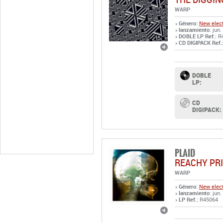
WARP
Género:
New elect
lanzamiento
: jun
DOBLE LP Ref.:
R
CD DIGIPACK Ref.
DOBLE
LP:
CD
DIGIPACK:
PLAID
REACHY PR
WARP
Género:
New elect
lanzamiento
: jun
LP Ref.:
R45064