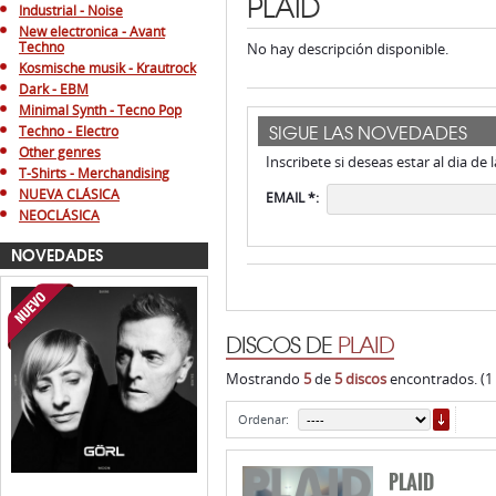
PLAID
Industrial - Noise
New electronica - Avant
Techno
No hay descripción disponible.
Kosmische musik - Krautrock
Dark - EBM
Minimal Synth - Tecno Pop
SIGUE LAS NOVEDADES
Techno - Electro
Other genres
Inscribete si deseas estar al dia de
T-Shirts - Merchandising
NUEVA CLÁSICA
EMAIL *:
NEOCLÁSICA
NOVEDADES
DISCOS DE
PLAID
Mostrando
5
de
5 discos
encontrados. (1
ORDE
Ordenar:
PLAID