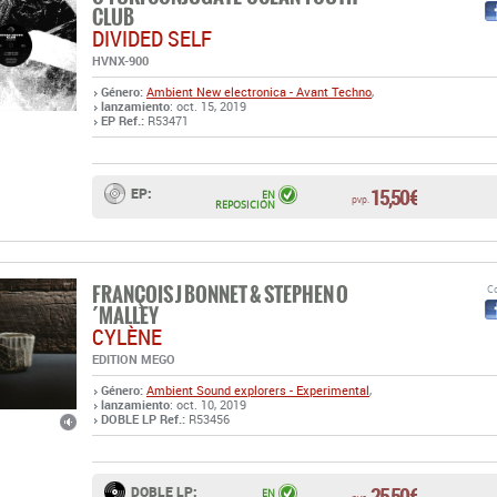
CLUB
DIVIDED SELF
HVNX-900
Género:
Ambient
New electronica - Avant Techno
,
lanzamiento
: oct. 15, 2019
EP Ref.:
R53471
15,50 €
EP:
EN
pvp.
REPOSICIÓN
FRANÇOIS J BONNET & STEPHEN O
Co
´MALLEY
CYLÈNE
EDITION MEGO
Género:
Ambient
Sound explorers - Experimental
,
lanzamiento
: oct. 10, 2019
DOBLE LP Ref.:
R53456
25,50 €
DOBLE LP:
EN