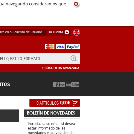
ntinúa navegando consideramos que
tre en su cuenta de usuario.
su cuenta
BUSCAR
BÚSQUEDA AVANZADA
NTOS
0,00 €
0 ARTÍCULOS
BOLETÍN DE NOVEDADES
Introduzca su email si desea
estar informado de las
novedades y actividades de