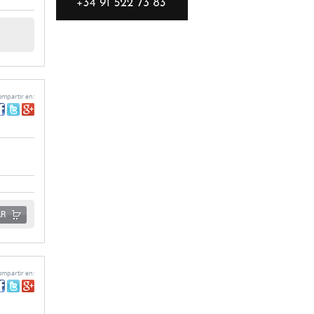
mpartir en:
AR
mpartir en: