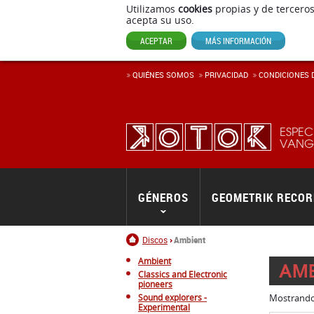
Utilizamos
cookies
propias y de terceros
acepta su uso.
ACEPTAR
MÁS INFORMACIÓN
QUIÉNES SOMOS
PRIVACIDAD
CONDICIONES D
ESPEC
VANGU
GÉNEROS
GEOMETRIK RECO
Inicio
Discos
Ambient
Ambient
AMB
Classics and Electronic
pioneers
Sound explorers -
Mostrand
Experimental