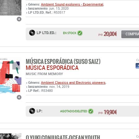
Género:
Ambient
Sound explorers - Experimental
,
lanzamiento
: jun. 13, 2020
LP LTD.ED. Ref.:
R53517
20,00 €
LP LTD.ED.:
EN STOCK
COMPR
pvp.
MÚSICA ESPORÁDICA (SUSO SAIZ)
Co
MÚSICA ESPORÁDICA
MUSIC FROM MEMORY
Género:
Ambient
Classics and Electronic pioneers
,
lanzamiento
: nov. 14, 2019
LP Ref.:
R53480
19,90 €
LP:
AGOTADO/DELETED
pvp.
O YUKI CONJUGATE-OCEAN YOUTH
Co