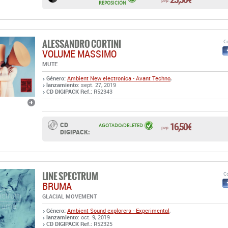
pvp.
REPOSICIÓN
ALESSANDRO CORTINI
Co
VOLUME MASSIMO
MUTE
Género:
Ambient
New electronica - Avant Techno
,
lanzamiento
: sept. 27, 2019
CD DIGIPACK Ref.:
R52343
16,50 €
CD
AGOTADO/DELETED
pvp.
DIGIPACK:
LINE SPECTRUM
Co
BRUMA
GLACIAL MOVEMENT
Género:
Ambient
Sound explorers - Experimental
,
lanzamiento
: oct. 9, 2019
CD DIGIPACK Ref.:
R52325