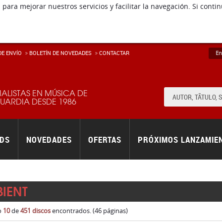
 para mejorar nuestros servicios y facilitar la navegación. Si co
E ENVÍ­O
BOLETÍN DE NOVEDADES
CONTACTAR
En
IALISTAS EN MÚSICA DE
ARDIA DESDE 1986
RDS
NOVEDADES
OFERTAS
PRÓXIMOS LANZAMIE
IENT
o
10
de
451 discos
encontrados. (46 páginas)