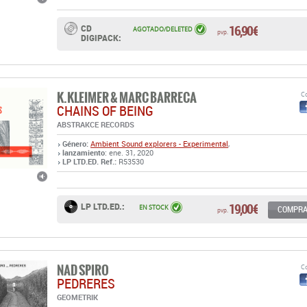
16,90 €
CD
AGOTADO/DELETED
pvp.
DIGIPACK:
K.KLEIMER & MARC BARRECA
Co
CHAINS OF BEING
ABSTRAKCE RECORDS
Género:
Ambient
Sound explorers - Experimental
,
lanzamiento
: ene. 31, 2020
LP LTD.ED. Ref.:
R53530
19,00 €
LP LTD.ED.:
EN STOCK
COMPR
pvp.
NAD SPIRO
Co
PEDRERES
GEOMETRIK