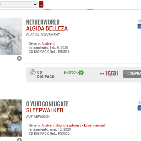
ORDENAR
22
23
24
25
26
27
28
29
30
31
32
(46 pá
NETHERWORLD
Co
ALGIDA BELLEZA
GLACIAL MOVEMENT
Género:
Ambient
lanzamiento
: feb. 9, 2020
CD DIGIPACK Ref.:
R53536
15,50 €
CD
EN STOCK
COMPR
pvp.
DIGIPACK:
O YUKI CONJUGATE
Co
SLEEPWALKER
AUF ABWEGEN
Género:
Ambient
Sound explorers - Experimental
,
lanzamiento
: mar. 12, 2020
CD DIGIPACK Ref.:
R53532