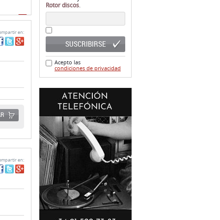
Rotor discos
.
ginas)
mpartir en:
SUSCRIBIRSE
Acepto las
condiciones de privacidad
AR
mpartir en: