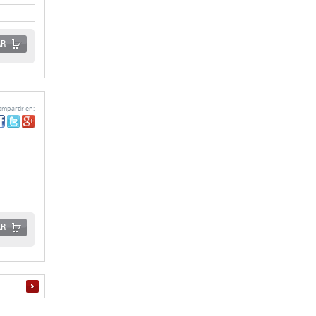
AR
mpartir en:
AR