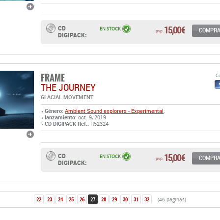
15,00 €
CD
EN STOCK
COMPR
pvp.
DIGIPACK:
FRAME
Co
THE JOURNEY
GLACIAL MOVEMENT
Género:
Ambient
Sound explorers - Experimental
,
lanzamiento
: oct. 9, 2019
CD DIGIPACK Ref.:
R52324
15,00 €
CD
EN STOCK
COMPR
pvp.
DIGIPACK:
22
23
24
25
26
27
28
29
30
31
32
(46 páginas)