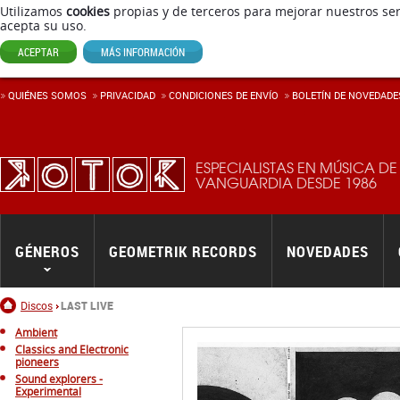
Utilizamos
cookies
propias y de terceros para mejorar nuestros ser
acepta su uso.
ACEPTAR
MÁS INFORMACIÓN
QUIÉNES SOMOS
PRIVACIDAD
CONDICIONES DE ENVÍ­O
BOLETÍN DE NOVEDADE
ESPECIALISTAS EN MÚSICA DE
VANGUARDIA DESDE 1986
GÉNEROS
GEOMETRIK RECORDS
NOVEDADES
Inicio
Discos
LAST LIVE
Ambient
Classics and Electronic
pioneers
Sound explorers -
Experimental