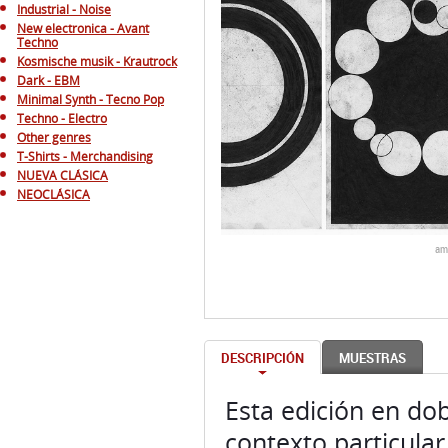
Industrial - Noise
New electronica - Avant
Techno
Kosmische musik - Krautrock
Dark - EBM
Minimal Synth - Tecno Pop
Techno - Electro
Other genres
T-Shirts - Merchandising
NUEVA CLÁSICA
NEOCLÁSICA
am
DESCRIPCIÓN
MUESTRAS
Esta edición en dob
contexto particular,