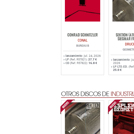
CONRAD SCHNITZLER
SEKTION (A
SIEGMAR F
CONAL
DRUC
BUREAU B
GEOMET
lanzamiento
: jul. 24, 2026
LP
:
27.7 €
(Ref.: R57821)
lanzamiento
: j
CD
:
16.8 €
2026
(Ref.: R57822)
LP LTD.ED.
(Ref
25.0 €
OTROS DISCOS DE
INDUSTRI