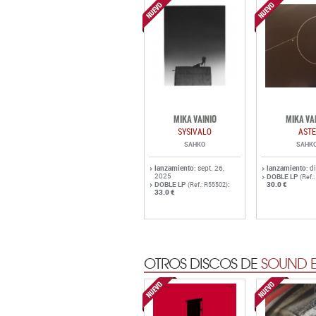
MIKA VAINIO
MIKA VA
SYSIVALO
ASTE
SAHKO
SAHK
lanzamiento
: sept. 26,
lanzamiento
: d
2025
DOBLE LP
(Ref.
DOBLE LP
:
30.0 €
(Ref.: R55502)
33.0 €
OTROS DISCOS DE
SOUND E