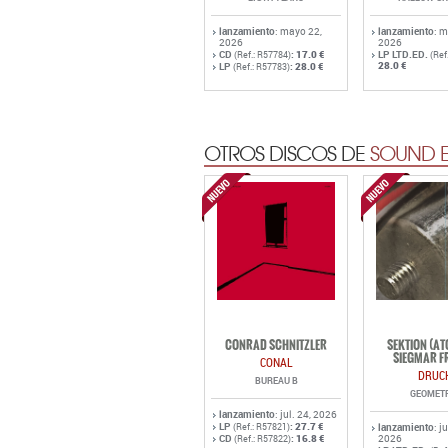
lanzamiento
: mayo 22,
lanzamiento
: 
2026
2026
CD
:
17.0 €
LP LTD.ED.
(Ref.: R57784)
(Ref
28.0 €
LP
:
28.0 €
(Ref.: R57783)
OTROS DISCOS DE
SOUND E
CONRAD SCHNITZLER
SEKTION (A
SIEGMAR F
CONAL
DRUC
BUREAU B
GEOMET
lanzamiento
: jul. 24, 2026
LP
:
27.7 €
(Ref.: R57821)
lanzamiento
: j
CD
:
16.8 €
2026
(Ref.: R57822)