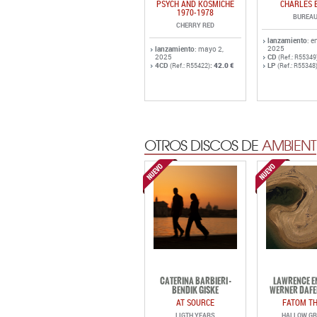
PSYCH AND KOSMICHE
CHARLES 
1970-1978
BUREAU
CHERRY RED
lanzamiento
: e
2025
lanzamiento
: mayo 2,
2025
CD
(Ref.: R55349
4CD
:
42.0 €
LP
(Ref.: R55422)
(Ref.: R55348
OTROS DISCOS DE
AMBIENT
CATERINA BARBIERI -
LAWRENCE EN
BENDIK GISKE
WERNER DAFE
AT SOURCE
FATOM TH
LIGTH YEARS
HALLOW G