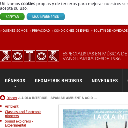
Utilizamos
cookies
propias y de terceros para mejorar nuestros ser
acepta su uso.
ACEPTAR
MÁS INFORMACIÓN
QUIÉNES SOMOS
PRIVACIDAD
CONDICIONES DE ENVÍ­O
BOLETÍN DE NOVEDADE
ESPECIALISTAS EN MÚSICA DE
VANGUARDIA DESDE 1986
GÉNEROS
GEOMETRIK RECORDS
NOVEDADES
Inicio
Discos
LA OLA INTERIOR - SPANISH AMBIENT & ACID ...
Ambient
Classics and Electronic
pioneers
Sound explorers -
Experimental