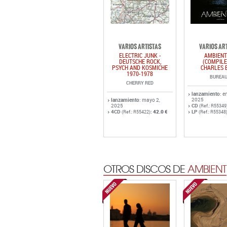
VARIOS ARTISTAS
VARIOS AR
ELECTRIC JUNK -
AMBIENT
DEUTSCHE ROCK,
(COMPILE
PSYCH AND KOSMICHE
CHARLES 
1970-1978
BUREAU
CHERRY RED
lanzamiento
: e
2025
lanzamiento
: mayo 2,
2025
CD
(Ref.: R55349
4CD
:
42.0 €
LP
(Ref.: R55422)
(Ref.: R55348
OTROS DISCOS DE
AMBIENT