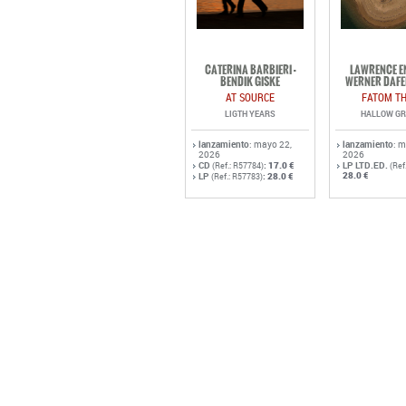
CATERINA BARBIERI -
LAWRENCE EN
BENDIK GISKE
WERNER DAFE
AT SOURCE
FATOM TH
LIGTH YEARS
HALLOW G
lanzamiento
: mayo 22,
lanzamiento
: 
2026
2026
CD
:
17.0 €
LP LTD.ED.
(Ref.: R57784)
(Ref
28.0 €
LP
:
28.0 €
(Ref.: R57783)