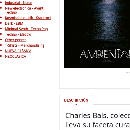
Industrial - Noise
New electronica - Avant
Techno
Kosmische musik - Krautrock
Dark - EBM
Minimal Synth - Tecno Pop
Techno - Electro
Other genres
T-Shirts - Merchandising
NUEVA CLÁSICA
NEOCLÁSICA
am
DESCRIPCIÓN
Charles Bals, colec
lleva su faceta cu