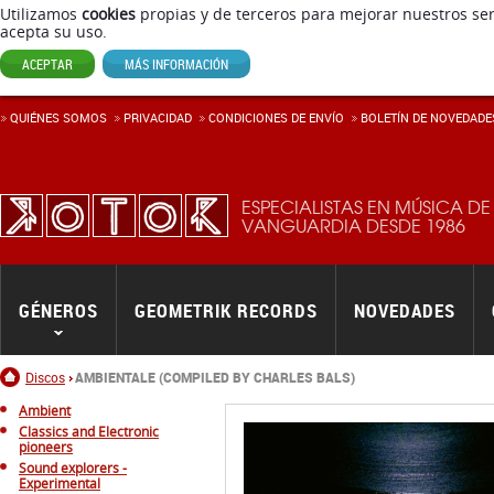
Utilizamos
cookies
propias y de terceros para mejorar nuestros ser
acepta su uso.
ACEPTAR
MÁS INFORMACIÓN
QUIÉNES SOMOS
PRIVACIDAD
CONDICIONES DE ENVÍ­O
BOLETÍN DE NOVEDADE
ESPECIALISTAS EN MÚSICA DE
VANGUARDIA DESDE 1986
GÉNEROS
GEOMETRIK RECORDS
NOVEDADES
Inicio
Discos
AMBIENTALE (COMPILED BY CHARLES BALS)
Ambient
Classics and Electronic
pioneers
Sound explorers -
Experimental