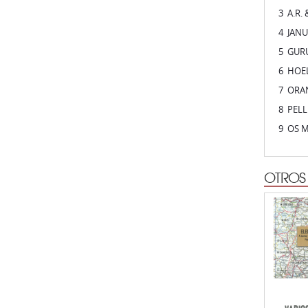
6 HOEL
7 ORAN
8 PELL
9 OS M
OTROS
VARIOS
ELECTR
DEUTS
PSYCH A
197
CHE