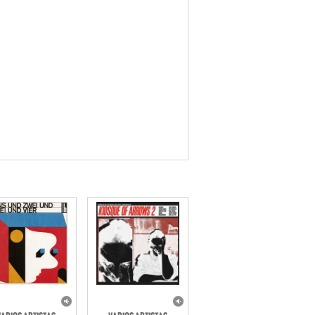
VARIOS ARTISTAS
VARIOS ARTISTAS
NS UND ZWEI UND
KIOSQUE OF ARROWS 2
DREI UND VIER
(COMPILED BY
(DEUTSCHE
TOLOUSE LOW TRAX)
ERIMENTELLE POP
BUREAU B
MUSIK 1980-86
BUREAU B