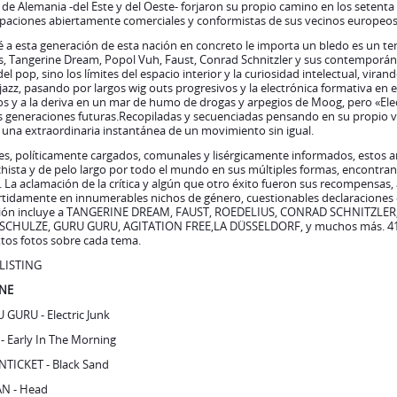
 jazz, pasando por largos wig outs progresivos y la electrónica formativa e
s y a la deriva en un mar de humo de drogas y arpegios de Moog, pero «Elec
s generaciones futuras.Recopiladas y secuenciadas pensando en su propio vi
 una extraordinaria instantánea de un movimiento sin igual.
s, políticamente cargados, comunales y lisérgicamente informados, estos ar
ista y de pelo largo por todo el mundo en sus múltiples formas, encontran
 La aclamación de la crítica y algún que otro éxito fueron sus recompensas, 
rtidamente en innumerables nichos de género, cuestionables declaraciones
ción incluye a TANGERINE DREAM, FAUST, ROEDELIUS, CONRAD SCHNITZLE
SCHULZE, GURU GURU, AGITATION FREE,LA DÜSSELDORF, y muchos más. 41 te
tos fotos sobre cada tema.
LISTING
ONE
 GURU - Electric Junk
- Early In The Morning
NTICKET - Black Sand
N - Head
HAGO - Why Don't You Stop Buggin' Me
LON - She Belongs To Me
 - Daybreak