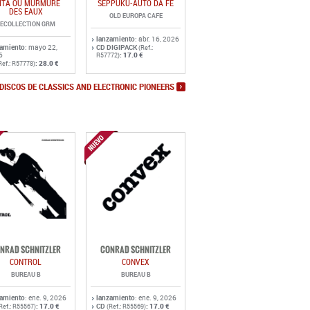
:
28.0 €
Ref.: R57778)
DISCOS DE CLASSICS AND ELECTRONIC PIONEERS
NRAD SCHNITZLER
CONRAD SCHNITZLER
CONTROL
CONVEX
BUREAU B
BUREAU B
zamiento
: ene. 9, 2026
lanzamiento
: ene. 9, 2026
:
17.0 €
CD
:
17.0 €
Ref.: R55567)
(Ref.: R55569)
:
27.5 €
LP
:
27.5 €
Ref.: R55566)
(Ref.: R55568)
MÁS DISCOS DE KOSMISCHE MUSIK - KRAUTROCK