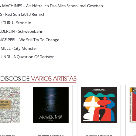
DERLIN - Schwebebahn
GE PEEL - We Still Try To Change
 MELL - City Monster
UNDI - A Question Of Decision
 DISCOS DE
VARIOS ARTISTAS
 ARTISTAS
VARIOS ARTISTAS
VARIOS ARTISTAS
IC JUNK -
AMBIENTALE
SILBERLAND VOL.1.
EI
CHE ROCK,
(COMPILED BY
THE PSYCHEDELIC SIDE
ND KOSMICHE
CHARLES BALS)
OF KOSMISCHE MUSIK
0-1978
EXP
BUREAU B
BUREAU B
RRY RED