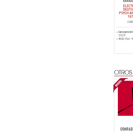
lanzamien
2025
4CD
(Ref.: 
OTROS
CONRAD 
C
BU
lanzamien
LP
(Ref.: R
CD
(Ref.: R