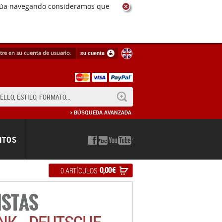
tre en su cuenta de usuario.
su cuenta
BUSCAR
BÚSQUEDA AVANZADA
NTOS
0,00 €
0 ARTÍCULOS
ISTAS
NK - DEUTSCHE
H AND KOSMICHE