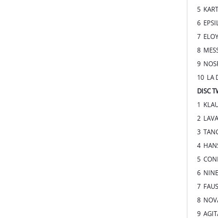
8 MESS
9 NOSF
10 LA 
DISC 
1 KLAUS
2 LAVA 
3 TANG
4 HANS
5 CONR
6 NIN
7 FAUST
8 NOVA
9 AGIT
10 SIL
DISC T
1 EDGA