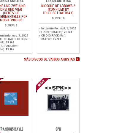
lanzamiento
: sept. 1, 2021
LP
:
23.5 €
(Ref.: R54189)
zamiento
: nov. 3, 2021
CD DIGIPACK
(Ref.:
:
16.9 €
LE LP GATEFOLD
R54190)
(Ref.:
:
32.0 €
61)
DIGIPACK
(Ref.:
:
17.0 €
62)
MÁS DISCOS DE VARIOS ARTISTAS
FRANÇOIS BAYLE
SPK
ÎTA OU MURMURE
SEPPUKU-AUTO DA FÉ
DES EAUX
OLD EUROPA CAFE
ECOLLECTION GRM
lanzamiento
: abr. 16, 2026
zamiento
: mayo 22,
CD DIGIPACK
(Ref.:
6
:
17.0 €
R57772)