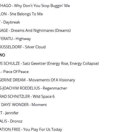
AGE - Dreams And Nightmares (Dreams)
ERATU - Highway
DÜSSELDORF - Silver Cloud
TWO
 SCHULZE - Satz Gewitter (Energy Rise, Energy Collapse)
- Piece Of Peace
ERINE DREAM - Movements Of A Visionary
-JOACHIM ROEDELIUS - Regenmacher
AD SCHNITZLER - Wild Space 6
E DAYS' WONDER - Moment
 - Jennifer
LIS - Dronsz
ATION FREE - You Play For Us Today
BERBART - Brain Brain
HREE
R FROESE - Epsilon In Malaysian Pale