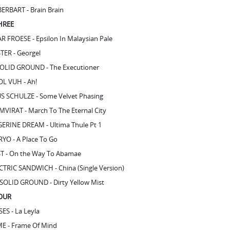
TER - Georgel
OLID GROUND - The Executioner
L VUH - Ah!
S SCHULZE - Some Velvet Phasing
MVIRAT - March To The Eternal City
ERINE DREAM - Ultima Thule Pt 1
YO - A Place To Go
T - On the Way To Abamae
CTRIC SANDWICH - China (Single Version)
SOLID GROUND - Dirty Yellow Mist
FOUR
ES - La Leyla
E - Frame Of Mind
 & MACHINES – Als Hätte Ich Das Alles Schon 'mal Gesehen
S - Red Sun (2013 Remix)
 GURU - Stone In