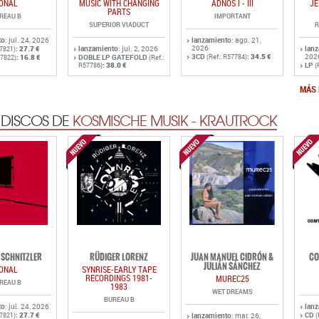
:
38.0 €
LP
R57786)
(
MÁS 
 DISCOS DE
KOSMISCHE MUSIK - KRAUTROCK
SCHNITZLER
RÜDIGER LORENZ
JUAN MANUEL CIDRÓN &
CO
JULIÁN SÁNCHEZ
ONAL
SYNRISE-EARLY TAPE
RECORDINGS 1981-
MUREC25
REAU B
1983
WET DREAMS
BUREAU B
to
: jul. 24, 2026
lan
:
27.7 €
CD
57821)
lanzamiento
: mar. 26,
(
:
16.8 €
lanzamiento
: mayo 27,
2026
LP
57822)
(
2026
CD
:
13.0 €
(Ref.: R57752)
CD
:
16.5 €
(Ref.: R57757)
LP
:
27.5 €
(Ref.: R57758)