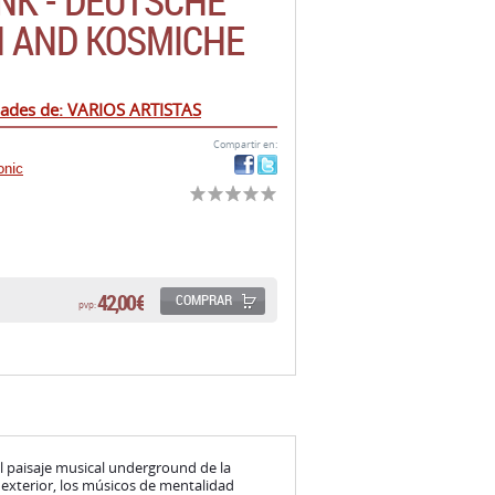
ades de: VARIOS ARTISTAS
Compartir en:
onic
42,00 €
COMPRAR
pvp:
l paisaje musical underground de la
o exterior, los músicos de mentalidad
y más allá, extrañamente libres de las
.
ma para otro lugar, pero por sus propias
s no trataron de explorar las listas de
ndo con salvaje y libre abandono desde el