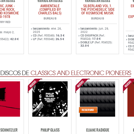
lanzamiento
: ene. 26,
lanzamiento
: jun. 29,
2025
2022
to
: mayo 2,
CD
:
16.5 €
CD DIGIPACK
(Ref.: R55349)
(Ref.:
lan
:
17.0 €
:
42.0 €
LP
:
26.5 €
R54524)
R55422)
(Ref.: R55348)
DOB
DOBLE LP
:
(Ref.: R54525)
R542
32.0 €
CD 
R542
 DISCOS DE
CLASSICS AND ELECTRONIC PIONEERS
SCHNITZLER
PHILIP GLASS
ELIANE RADIGUE
ONAL
MUSIC WITH CHANGING
ADNOS I - III
JE
PARTS
REAU B
IMPORTANT
SUPERIOR VIADUCT
R
to
: jul. 24, 2026
lanzamiento
: ago. 21,
2026
:
27.7 €
lanzamiento
: jul. 2, 2026
lan
57821)
3CD
:
34.5 €
202
:
16.8 €
DOBLE LP GATEFOLD
(Ref.: R57784)
57822)
(Ref.: