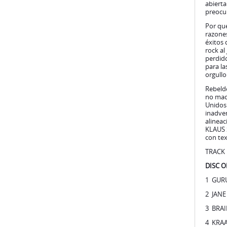
rock al
perdido
para la
orgullo
Rebelde
no mach
Unidos.
inadve
alinea
KLAUS 
con tex
TRACK 
DISC 
1 GURU
2 JANE 
3 BRAI
4 KRAA
5 KART
6 EPSI
7 ELOY