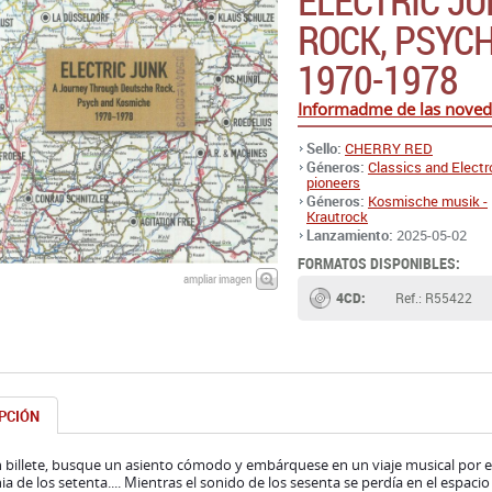
Informadme de las noved
Sello:
CHERRY RED
Géneros:
Classics and Electr
pioneers
Géneros:
Kosmische musik -
Krautrock
Lanzamiento:
2025-05-02
FORMATOS DISPONIBLES:
ampliar imagen
4CD:
Ref.: R55422
PCIÓN
 billete, busque un asiento cómodo y embárquese en un viaje musical por e
a de los setenta.... Mientras el sonido de los sesenta se perdía en el espaci
 de Alemania -del Este y del Oeste- forjaron su propio camino en los setenta 
paciones abiertamente comerciales y conformistas de sus vecinos europeos
 a esta generación de esta nación en concreto le importa un bledo es un te
, Tangerine Dream, Popol Vuh, Faust, Conrad Schnitzler y sus contemporáneo
del pop, sino los límites del espacio interior y la curiosidad intelectual, vira