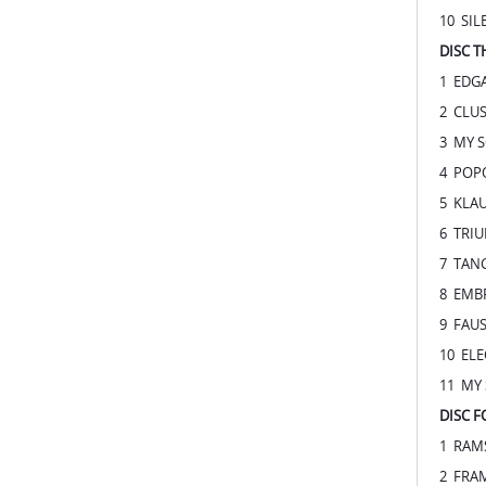
2 CLUS
3 MY S
4 POPO
5 KLAU
6 TRIU
7 TANG
8 EMBR
9 FAUS
10 ELE
11 MY 
DISC 
1 RAMS
2 FRAM
3 A.R.
4 JANU
5 GURU