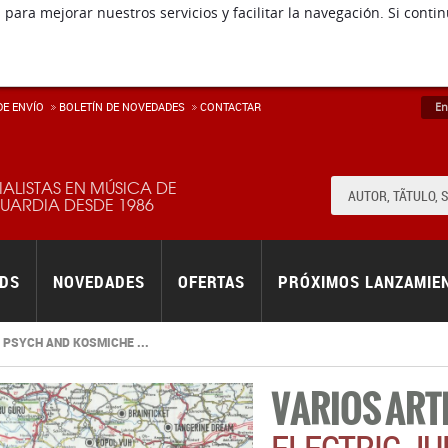
E ENVÍ­O
BOLETÍN DE NOVEDADES
CONTACTAR
En
IALISTAS EN MÚSICA DE
ARDIA DESDE 1986
RDS
NOVEDADES
OFERTAS
PRÓXIMOS LANZAMIE
 PSYCH AND KOSMICHE ...
VARIOS ART
ELECTRIC JU
ROCK, PSYC
1970-1978