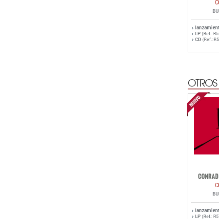
OTROS
CONRAD 
C
BU
lanzamien
LP
(Ref.: R
CD
(Ref.: R