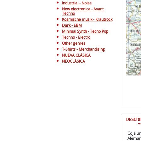
Minimal Synth - Tecno Pop
Techno - Electro
Other genres
T-Shirts - Merchandising
NUEVA CLÁSICA
NEOCLÁSICA
DESCRI
Coja un
Alemani
abierta
preocu
Por qué
razones
éxitos 