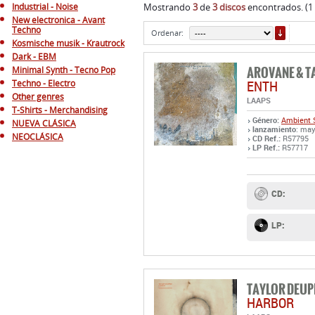
Industrial - Noise
Mostrando
3
de
3 discos
encontrados. (1
New electronica - Avant
ORDE
Techno
Ordenar:
Kosmische musik - Krautrock
Dark - EBM
AROVANE & T
Minimal Synth - Tecno Pop
ENTH
Techno - Electro
Other genres
LAAPS
T-Shirts - Merchandising
Género:
Ambient
NUEVA CLÁSICA
lanzamiento
: may
NEOCLÁSICA
CD Ref.:
R57795
LP Ref.:
R57717
CD:
LP:
TAYLOR DEUP
HARBOR