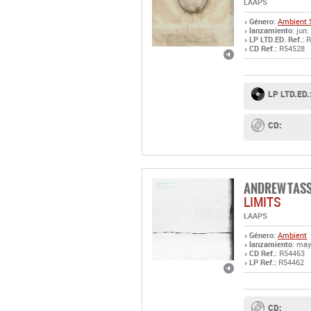
LAAPS
Género:
Ambient
lanzamiento
: jun
LP LTD.ED. Ref.:
R
CD Ref.:
R54528
LP LTD.ED.
CD:
ANDREW TAS
LIMITS
LAAPS
Género:
Ambient
lanzamiento
: may
CD Ref.:
R54463
LP Ref.:
R54462
CD: