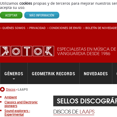
Utilizamos
cookies
propias y de terceros para mejorar nuestros ser
acepta su uso.
ACEPTAR
MÁS INFORMACIÓN
QUIÉNES SOMOS
PRIVACIDAD
CONDICIONES DE ENVÍ­O
BOLETÍN DE NOVEDADE
ESPECIALISTAS EN MÚSICA DE
VANGUARDIA DESDE 1986
GÉNEROS
GEOMETRIK RECORDS
NOVEDADES
Inicio
Discos
LAAPS
Ambient
SELLOS DISCOGRÁ
Classics and Electronic
pioneers
DISCOS DE
LAAPS
Sound explorers -
Experimental