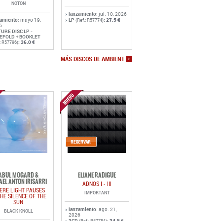
NOTON
lanzamiento
: jul. 10, 2026
zamiento
: mayo 19,
LP
:
27.5 €
(Ref.: R57774)
6
TURE DISC LP -
EFOLD + BOOKLET
:
36.0 €
.: R57796)
MÁS DISCOS DE AMBIENT
ABUL MOGARD &
ELIANE RADIGUE
AEL ANTON IRISARRI
ADNOS I - III
ERE LIGHT PAUSES
IMPORTANT
THE SILENCE OF THE
SUN
lanzamiento
: ago. 21,
BLACK KNOLL
2026
3CD
:
34.5 €
(Ref.: R57784)