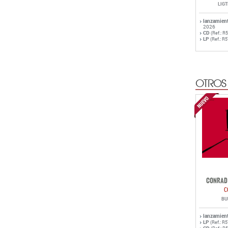
LIG
lanzamien
2026
CD
(Ref.: R
LP
(Ref.: R
OTROS
CONRAD 
C
BU
lanzamien
LP
(Ref.: R