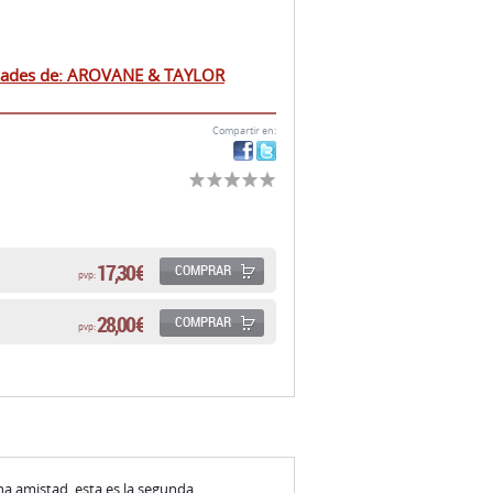
dades de: AROVANE & TAYLOR
Compartir en:
17,30 €
COMPRAR
pvp:
28,00 €
COMPRAR
pvp:
na amistad, esta es la segunda