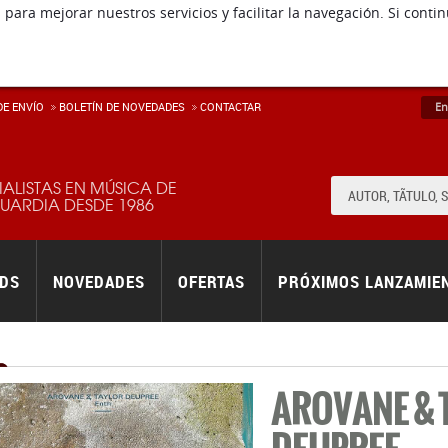
 para mejorar nuestros servicios y facilitar la navegación. Si co
E ENVÍ­O
BOLETÍN DE NOVEDADES
CONTACTAR
En
IALISTAS EN MÚSICA DE
ARDIA DESDE 1986
RDS
NOVEDADES
OFERTAS
PRÓXIMOS LANZAMIE
AROVANE & 