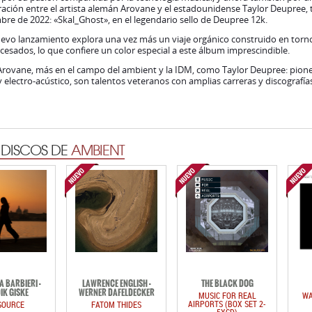
ación entre el artista alemán Arovane y el estadounidense Taylor Deupree,
re de 2022: «Skal_Ghost», en el legendario sello de Deupree 12k.
uevo lanzamiento explora una vez más un viaje orgánico construido en torn
cesados, lo que confiere un color especial a este álbum imprescindible.
Arovane, más en el campo del ambient y la IDM, como Taylor Deupree: pion
 y electro-acústico, son talentos veteranos con amplias carreras y discografías
 DISCOS DE
AMBIENT
A BARBIERI -
LAWRENCE ENGLISH -
THE BLACK DOG
IK GISKE
WERNER DAFELDECKER
MUSIC FOR REAL
WA
AIRPORTS (BOX SET 2-
SOURCE
FATOM THIDES