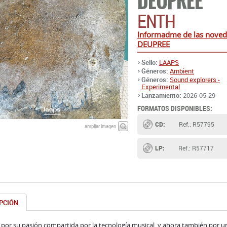
DEUPREE
ENTH
Informadme de las nove
DEUPREE
Sello:
LAAPS
Géneros:
Ambient
Géneros:
Sound explorers -
Experimental
Lanzamiento:
2026-05-29
FORMATOS DISPONIBLES:
CD:
Ref.: R57795
ampliar imagen
LP:
Ref.: R57717
PCIÓN
por su pasión compartida por la tecnología musical, y ahora también por u