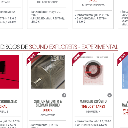
5XCD)
TH YEARS
HALLOW GROUND
DUST SCIENCE LTD
lan
to
: mayo 22,
lanzamiento
: mayo 29,
202
2026
lanzamiento
: jul. 2, 2026
PIC
:
17.0 €
LP LTD.ED.
:
5xCD BOX
:
57784)
(Ref.: R567793)
(Ref.: R57780)
GAT
28.0 €
34.0 €
:
28.0 €
57783)
(Ref
 DISCOS DE
SOUND EXPLORERS - EXPERIMENTAL
SCHNITZLER
SEKTION (ATOMTM &
MARCELO EXPÓSITO
SIEGMAR FRICKE)
RAF
ONAL
THE LOST TAPES
DRUCK
WH
REAU B
GEOMETRIK
IN 
GEOMETRIK
to
: jul. 24, 2026
lanzamiento
: abr. 15, 2026
:
27.7 €
LP
:
22.0 €
57821)
lanzamiento
: jun. 26,
(Ref.: R57788)