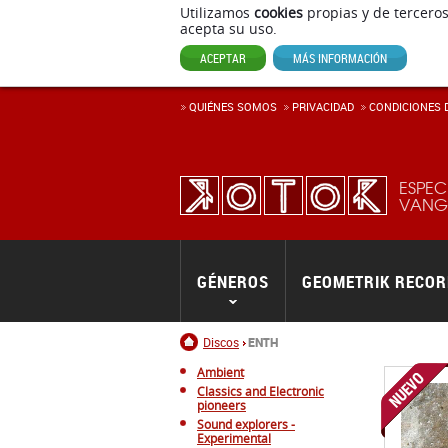
Utilizamos
cookies
propias y de terceros
acepta su uso.
ACEPTAR
MÁS INFORMACIÓN
QUIÉNES SOMOS
PRIVACIDAD
CONDICIONES D
ESPEC
VANGU
GÉNEROS
GEOMETRIK RECO
Inicio
Discos
ENTH
Ambient
Classics and Electronic
pioneers
Sound explorers -
Experimental