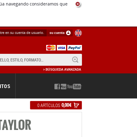
ntinúa navegando consideramos que
tre en su cuenta de usuario.
su cuenta
BUSCAR
BÚSQUEDA AVANZADA
NTOS
0,00 €
0 ARTÍCULOS
TAYLOR