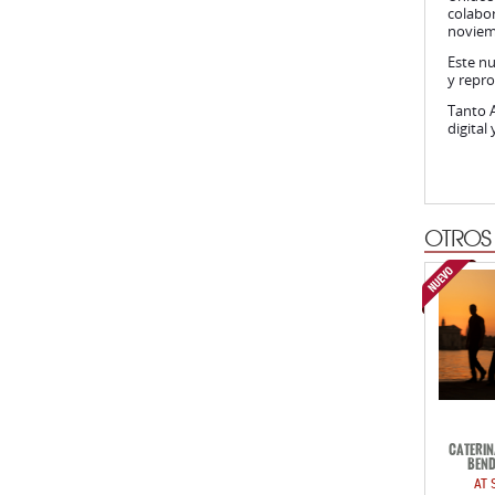
colabor
noviemb
Este n
y repro
Tanto 
digital
OTROS
CATERIN
BEND
AT 