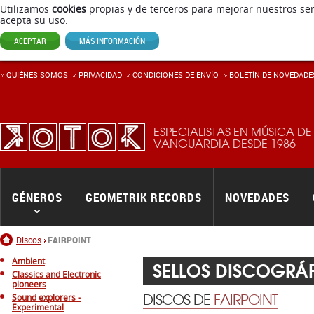
Utilizamos
cookies
propias y de terceros para mejorar nuestros ser
acepta su uso.
ACEPTAR
MÁS INFORMACIÓN
QUIÉNES SOMOS
PRIVACIDAD
CONDICIONES DE ENVÍ­O
BOLETÍN DE NOVEDADE
ESPECIALISTAS EN MÚSICA DE
VANGUARDIA DESDE 1986
GÉNEROS
GEOMETRIK RECORDS
NOVEDADES
Inicio
Discos
FAIRPOINT
Ambient
SELLOS DISCOGRÁ
Classics and Electronic
pioneers
DISCOS DE
FAIRPOINT
Sound explorers -
Experimental