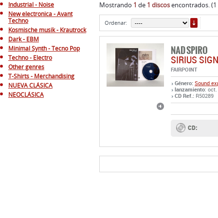
Industrial - Noise
Mostrando
1
de
1 discos
encontrados. (1
New electronica - Avant
ORDE
Techno
Ordenar:
Kosmische musik - Krautrock
Dark - EBM
NAD SPIRO
Minimal Synth - Tecno Pop
SIRIUS SIG
Techno - Electro
Other genres
FAIRPOINT
T-Shirts - Merchandising
Género:
Sound exp
NUEVA CLÁSICA
lanzamiento
: oct.
NEOCLÁSICA
CD Ref.:
R50289
CD: