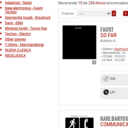
Industrial - Noise
Mostrando
10
de
234 discos
encontrados.
New electronica - Avant
ORDE
Techno
Ordenar:
Kosmische musik - Krautrock
Dark - EBM
FAUST
Minimal Synth - Tecno Pop
SO FAR
Techno - Electro
Other genres
BUREAU B
T-Shirts - Merchandising
Género:
Kosmisch
NUEVA CLÁSICA
lanzamiento
: dic.
NEOCLÁSICA
CD Ref.:
R55553
LP Ref.:
R55385
CD:
LP:
KARL BARTOS
COMMUNICA