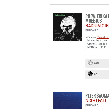
PHEW, ERIKA 
MOEBIUS
RADIUM GIR
BUREAU B
Género:
Sound exp
lanzamiento
: sep
CD Ref.:
R55465
LP Ref.:
R55464
CD:
LP:
PETER BAUM
NIGHTFALL
BUREAU B