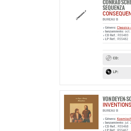
CONRAD SCHN
SEQUENZA
CONSEQUENZ
BUREAU B
Género:
Classics 
lanzamiento
: oct.
CD Ref.:
R55483
LP Ref.:
R55482
CD:
LP:
VON DEYEN-S
INVENTION
BUREAU B
Género:
Kosmisch
lanzamiento
: jul.
CD Ref.:
R55468
LP Ref.:
R55467