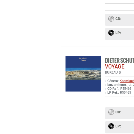
CD:
LP:
DIETER SCHU
VOYAGE
BUREAU B
Género:
Kosmisch
lanzamiento
: jul.
CD Ref.:
R55466
LP Ref.:
R55465
CD:
LP: