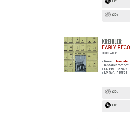
LP:
CD:
KREIDLER
EARLY REC
BUREAU B
Género:
New elect
lanzamiento
: oct
CD Ref.:
R55526
LP Ref.:
R55525
CD:
LP: