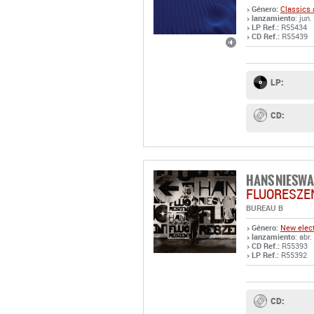
Género:
Classics 
lanzamiento
: jun.
LP Ref.:
R55434
CD Ref.:
R55439
LP:
CD:
HANS NIESW
FLUORESZE
BUREAU B
Género:
New elect
lanzamiento
: abr.
CD Ref.:
R55393
LP Ref.:
R55392
CD: