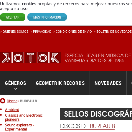
Utilizamos
cookies
propias y de terceros para mejorar nuestros ser
acepta su uso.
ACEPTAR
MÁS INFORMACIÓN
QUIÉNES SOMOS
PRIVACIDAD
CONDICIONES DE ENVÍ­O
BOLETÍN DE NOVEDADE
ESPECIALISTAS EN MÚSICA DE
VANGUARDIA DESDE 1986
GÉNEROS
GEOMETRIK RECORDS
NOVEDADES
Inicio
Discos
BUREAU B
Ambient
SELLOS DISCOGRÁ
Classics and Electronic
pioneers
DISCOS DE
BUREAU B
Sound explorers -
Experimental