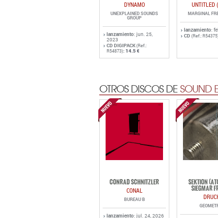
DYNAMO
UNTITLED 
UNEXPLAINED SOUNDS
MARGINAL FR
GROUP
lanzamiento
: f
lanzamiento
: jun. 25,
CD
(Ref.: R54375
2023
CD DIGIPACK
(Ref.:
:
14.5 €
R54873)
OTROS DISCOS DE
SOUND E
CONRAD SCHNITZLER
SEKTION (A
SIEGMAR F
CONAL
DRUC
BUREAU B
GEOMET
lanzamiento
: jul. 24, 2026