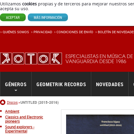
Utilizamos
cookies
propias y de terceros para mejorar nuestros ser
acepta su uso.
ACEPTAR
MÁS INFORMACIÓN
QUIÉNES SOMOS
PRIVACIDAD
CONDICIONES DE ENVÍ­O
BOLETÍN DE NOVEDADE
ESPECIALISTAS EN MÚSICA DE
VANGUARDIA DESDE 1986
GÉNEROS
GEOMETRIK RECORDS
NOVEDADES
Inicio
Discos
UNTITLED (2015-2016)
Ambient
Classics and Electronic
pioneers
Sound explorers -
Experimental