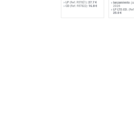
LP
:
27.7 €
(Ref.: R57821)
lanzamiento
: j
CD
:
16.8 €
2026
(Ref.: R57822)
LP LTD.ED.
(Ref
25.0 €