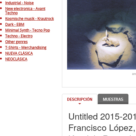
Industrial - Noise
New electronica - Avant
Techno
Kosmische musik - Krautrock
Dark - EBM
Minimal Synth - Tecno Pop
Techno - Electro
Other genres
T-Shirts - Merchandising
NUEVA CLÁSICA
NEOCLÁSICA
am
DESCRIPCIÓN
MUESTRAS
Untitled 2015-20
Francisco López, 