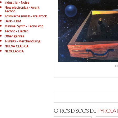
Industrial - Noise
New electronica - Avant
Techno
Kosmische musik - Krautrock
Dark - EBM
Minimal Synth - Tecno Pop
Techno - Electro
Other genres
T-Shirts - Merchandising
NUEVA CLÁSICA
NEOCLÁSICA
am
OTROS DISCOS DE
PYROLA