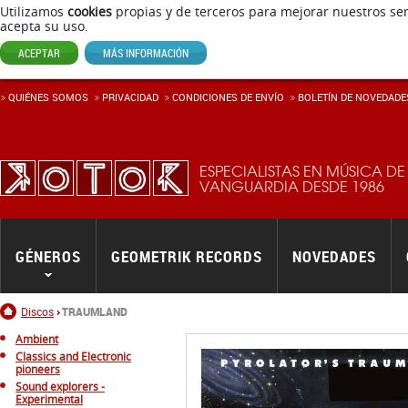
Utilizamos
cookies
propias y de terceros para mejorar nuestros ser
acepta su uso.
ACEPTAR
MÁS INFORMACIÓN
QUIÉNES SOMOS
PRIVACIDAD
CONDICIONES DE ENVÍ­O
BOLETÍN DE NOVEDADE
ESPECIALISTAS EN MÚSICA DE
VANGUARDIA DESDE 1986
GÉNEROS
GEOMETRIK RECORDS
NOVEDADES
Inicio
Discos
TRAUMLAND
Ambient
Classics and Electronic
pioneers
Sound explorers -
Experimental