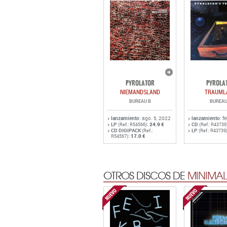
PYROLATOR
PYROLA
NIEMANDSLAND
TRAUML
BUREAU B
BUREAU
lanzamiento
: ago. 5, 2022
lanzamiento
: f
LP
:
24.9 €
CD
(Ref.: R54566)
(Ref.: R43739
CD DIGIPACK
LP
(Ref.:
(Ref.: R43739
:
17.0 €
R54567)
OTROS DISCOS DE
MINIMAL