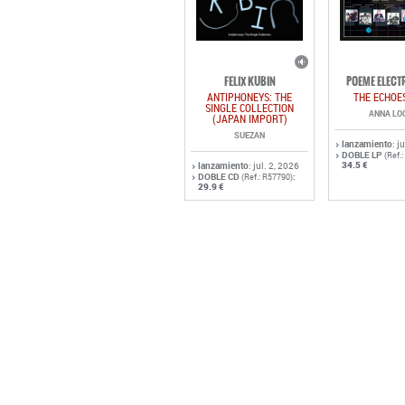
FELIX KUBIN
POEME ELECT
ANTIPHONEYS: THE
THE ECHOE
SINGLE COLLECTION
ANNA LO
(JAPAN IMPORT)
SUEZAN
lanzamiento
: j
DOBLE LP
(Ref.
34.5 €
lanzamiento
: jul. 2, 2026
DOBLE CD
:
(Ref.: R57790)
29.9 €