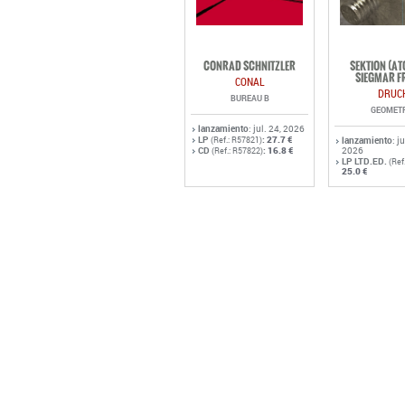
CONRAD SCHNITZLER
SEKTION (A
SIEGMAR F
CONAL
DRUC
BUREAU B
GEOMET
lanzamiento
: jul. 24, 2026
LP
:
27.7 €
(Ref.: R57821)
lanzamiento
: j
CD
:
16.8 €
2026
(Ref.: R57822)
LP LTD.ED.
(Ref
25.0 €