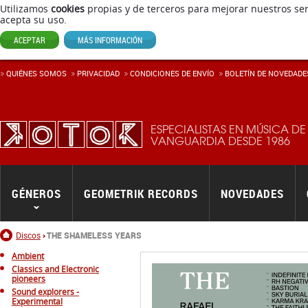
Utilizamos
cookies
propias y de terceros para mejorar nuestros ser
acepta su uso.
ACEPTAR
MÁS INFORMACIÓN
QUIÉNES SOMOS
PRIVACIDAD
CONDICIONES DE ENVÍ­O
BOLETÍN DE NOVEDADE
ESPECIALISTAS EN MÚSICA DE
VANGUARDIA DESDE 1986
GÉNEROS
GEOMETRIK RECORDS
NOVEDADES
Inicio
Discos
THE SHAMELESS YEARS
Ambient
Classics and Electronic
pioneers
Sound explorers -
Experimental