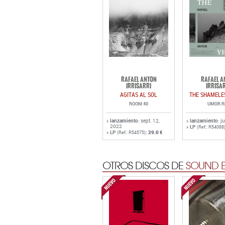
RAFAEL ANTON
RAFAEL A
IRRISARRI
IRRISA
AGITAS AL SOL
THE SHAMELE
ROOM 40
UMOR R
lanzamiento
: sept. 12,
lanzamiento
: j
2022
LP
(Ref.: R54088
LP
:
29.0 €
(Ref.: R54575)
OTROS DISCOS DE
SOUND E