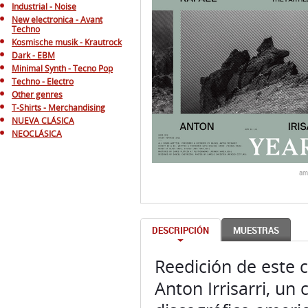
Industrial - Noise
New electronica - Avant
Techno
Kosmische musik - Krautrock
Dark - EBM
Minimal Synth - Tecno Pop
Techno - Electro
Other genres
T-Shirts - Merchandising
NUEVA CLÁSICA
NEOCLÁSICA
am
DESCRIPCIÓN
MUESTRAS
Reedición de este 
Anton Irrisarri, un