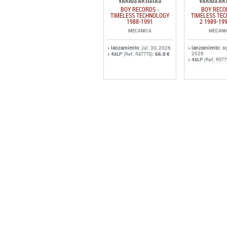
VARIOS ARTISTAS
VARIOS AR
BOY RECORDS -
BOY RECO
TIMELESS TECHNOLOGY
TIMELESS TE
1988-1991
2 1989-19
MECANICA
MECANI
lanzamiento
: jul. 30, 2026
lanzamiento
: a
2026
4xLP
:
66.0 €
(Ref.: R47770)
4xLP
(Ref.: R577