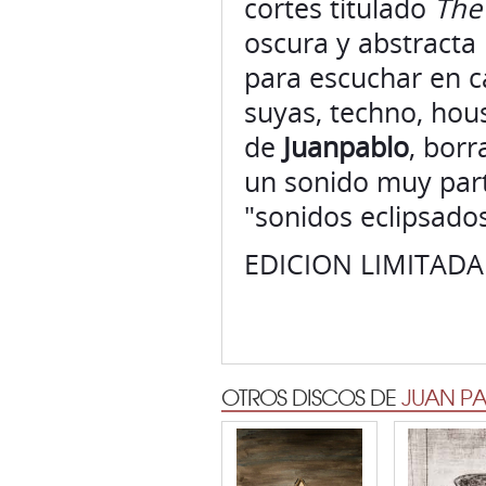
cortes titulado
The
oscura y abstracta
para escuchar en ca
suyas, techno, hou
de
Juanpablo
, borr
un sonido muy part
"sonidos eclipsados
EDICION LIMITADA 
OTROS DISCOS DE
JUAN P