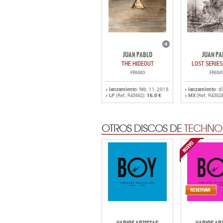
JUAN PABLO
JUAN PA
THE HIDEOUT
LOST SERIES
FRIGIO
FRIGI
lanzamiento
: feb. 11, 2015
lanzamiento
: d
LP
:
16.0 €
MX
(Ref.: R45662)
(Ref.: R43628
OTROS DISCOS DE
TECHNO 