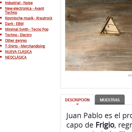
Industrial - Noise
New electronica - Avant
Techno
Kosmische musik - Krautrock
Dark - EBM
Minimal Synth - Tecno Pop
Techno - Electro
Other genres
T-Shirts - Merchandising
NUEVA CLÁSICA
NEOCLÁSICA
am
DESCRIPCIÓN
MUESTRAS
Juan Pablo es el p
capo de
Frigio
, reg