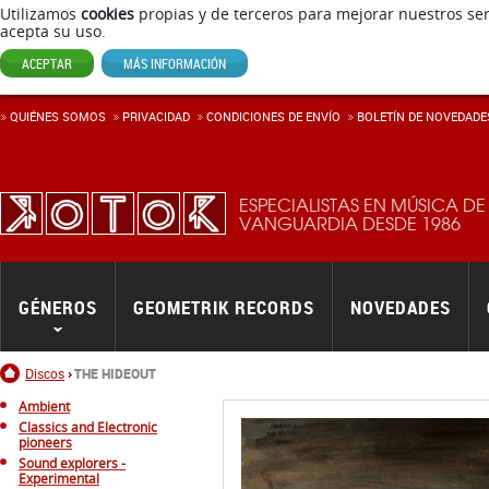
Utilizamos
cookies
propias y de terceros para mejorar nuestros ser
acepta su uso.
ACEPTAR
MÁS INFORMACIÓN
QUIÉNES SOMOS
PRIVACIDAD
CONDICIONES DE ENVÍ­O
BOLETÍN DE NOVEDADE
ESPECIALISTAS EN MÚSICA DE
VANGUARDIA DESDE 1986
GÉNEROS
GEOMETRIK RECORDS
NOVEDADES
Inicio
Discos
THE HIDEOUT
Ambient
Classics and Electronic
pioneers
Sound explorers -
Experimental